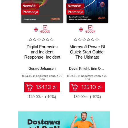
Nowość
Nowość
Nowość
Promocja
Promocja
Promocj
ebook
ebook
Digital Forensics
Microsoft Power BI
Pract
and Incident
Quick Start Guide.
Intel
Response. Incident
The Ultimate
Data-D
Response tools
Beginner's Guide
Hunti
and techniques for
to Power BI, Data
your c
Gerard Johansen
Devin Knight
,
Erin Ostrowsky
,
Mitchel
effective cyber
Storytelling, AI
effor
(134,10 zł najniższa cena z 30
(125,10 zł najniższa cena z 30
(116,10 zł 
threat response -
Tools, and
dete
dni)
dni)
Fourth Edition
Microsoft Fabric -
def
134.10 zł
125.10 zł
Fourth Edition
ATT&C
tool
149.00zł
(-10%)
139.00zł
(-10%)
129.0
E