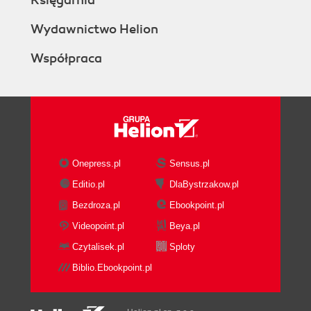
Księgarnia
Wydawnictwo Helion
Współpraca
Onepress.pl
Sensus.pl
Editio.pl
DlaBystrzakow.pl
Bezdroza.pl
Ebookpoint.pl
Videopoint.pl
Beya.pl
Czytalisek.pl
Sploty
Biblio.Ebookpoint.pl