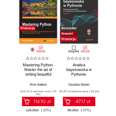
Promocja
Bestseller
Bestselle
Nowość
Nowość
Promocja
Promocj
ebook
książka
ebook
ksią
Mastering Python.
Analiza
Strukt
Master the art of
bayesowska w
Ilu
writing beautiful
Pythonie.
prz
and powerful
Praktyczny
Python by using all
przewodnik po
Rick Hattem
Osvaldo Martin
Marcel
of the features that
modelowaniu
(116,10 zł najniższa cena z 30
(44,50 zł najniższa cena z 30 dni)
(39,50 zł naj
Python 3.5 offers
probabilistycznym.
dni)
Wydanie III
116.10 zł
47.17 zł
129.00zł
(-10%)
89.00zł
(-47%)
79.0