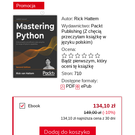
Promocja
Autor:
Rick Hattem
Wydawnictwo:
Packt
Publishing
(Z chęcią
przeczytam książkę w
języku polskim)
Ocena:
Bądź pierwszym, który
oceni tę książkę
Stron:
710
Dostępne formaty:
PDF
ePub
134,10 zł
Ebook
149,00 zł
(-10%)
134,10 zł najniższa cena z 30 dni
Dodaj do koszyka