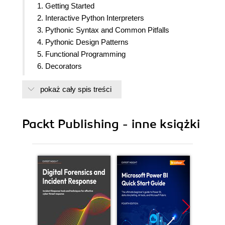
1. Getting Started
2. Interactive Python Interpreters
3. Pythonic Syntax and Common Pitfalls
4. Pythonic Design Patterns
5. Functional Programming
6. Decorators
7. Generators and Coroutines
pokaż cały spis treści
8. Metaclasses
9. Documentation
10. Testing and Logging
Packt Publishing - inne książki
11. Debugging
12. Performance
13. asyncio
14. Multiprocessing
15. Scientific Python and Plotting
16. Artificial Intelligence
17. Extensions in C/C++, System Calls, and
C/C++ Libraries
18. Packaging