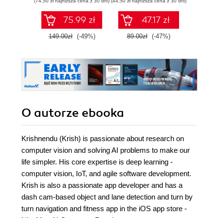
(74,50 zł najniższa cena z 30 dni)
(44,50 zł najniższa cena z 30 dni)
(29,95 zł naj
probabilistycznym.
Wydanie III
75.99 zł
47.17 zł
149.00zł
(-49%)
89.00zł
(-47%)
59.9
O autorze
ebooka
Krishnendu (Krish) is passionate about research on
computer vision and solving AI problems to make our
life simpler. His core expertise is deep learning -
computer vision, IoT, and agile software development.
Krish is also a passionate app developer and has a
dash cam-based object and lane detection and turn by
turn navigation and fitness app in the iOS app store -