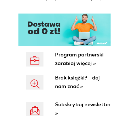
E
Program partnerski -
zarabiaj więcej »
Brak książki? - daj
nam znać »
Subskrybuj newsletter
»