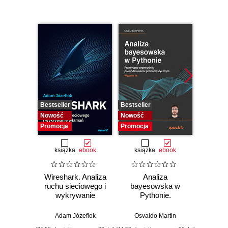
Bestseller
Bestseller
Nowość
Nowość
Nowość
Promocj
Promocja
Promocja
książka
ebook
książka
ebook
ksią
Wireshark. Analiza
Analiza
Bill G
ruchu sieciowego i
bayesowska w
Władza
wykrywanie
Pythonie.
O w
włamań
Praktyczny
biznes
przewodnik po
n
Adam Józefiok
Osvaldo Martin
Anup
modelowaniu