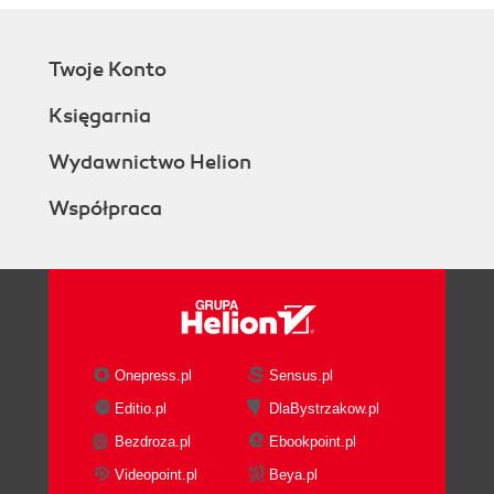
Twoje Konto
Księgarnia
Wydawnictwo Helion
Współpraca
Onepress.pl
Sensus.pl
Editio.pl
DlaBystrzakow.pl
Bezdroza.pl
Ebookpoint.pl
Videopoint.pl
Beya.pl