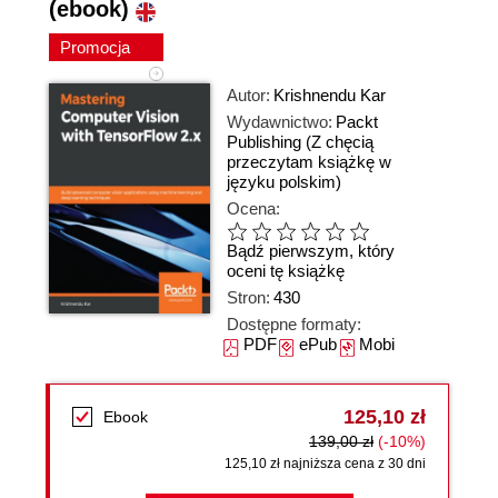
(ebook)
Promocja
Autor:
Krishnendu Kar
Wydawnictwo:
Packt
Publishing
(Z chęcią
przeczytam książkę w
języku polskim)
Ocena:
Bądź pierwszym, który
oceni tę książkę
Stron:
430
Dostępne formaty:
PDF
ePub
Mobi
125,10 zł
Ebook
139,00 zł
(-10%)
125,10 zł najniższa cena z 30 dni