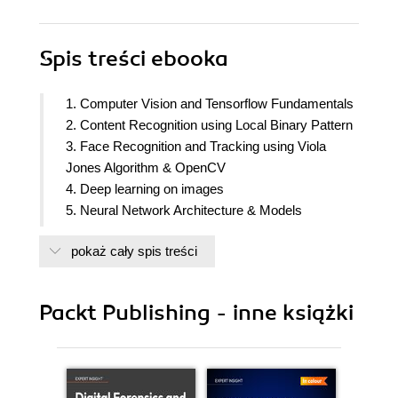
Spis treści
ebooka
1. Computer Vision and Tensorflow Fundamentals
2. Content Recognition using Local Binary Pattern
3. Face Recognition and Tracking using Viola
Jones Algorithm & OpenCV
4. Deep learning on images
5. Neural Network Architecture & Models
6. Visual Search using Transfer Learning
pokaż cały spis treści
7. Object Detection using YOLO
8. Semantic Segmentation and Neural Style
Transfer
Packt Publishing - inne książki
9. Action Recognition using Multitask Deep
Learning
10. Object Classification and Detection using
RCNN