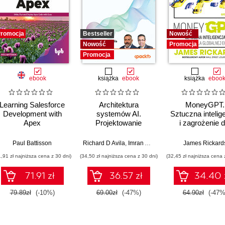
romocja
Bestseller
Nowość
Nowość
Promocja
Promocja
ebook
książka
ebook
książka
eboo
Learning Salesforce
Architektura
MoneyGPT.
Development with
systemów AI.
Sztuczna intelig
Apex
Projektowanie
i zagrożenie d
skalowalnego i
globalnej ekono
niezawodnego
Paul Battisson
Richard D Avila
,
Imran Ahmad
James Rickard
oprogramowania
1,91 zł najniższa cena z 30 dni)
(34,50 zł najniższa cena z 30 dni)
(32,45 zł najniższa cena 
71.91 zł
36.57 zł
34.40 
79.89zł
(-10%)
69.00zł
(-47%)
64.90zł
(-47%