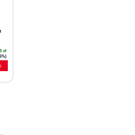
t
3 zł
16%)
a