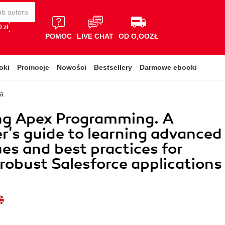
 zł
POMOC
LIVE CHAT
OD O,OOZŁ
oki
Promocje
Nowości
Bestsellery
Darmowe ebooki
a
ng Apex Programming. A
r's guide to learning advanced
es and best practices for
 robust Salesforce applications