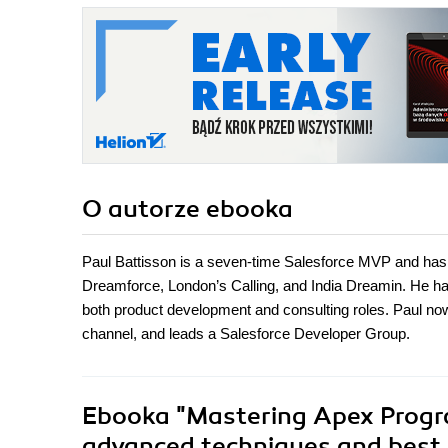
O autorze
ebooka
Paul Battisson is a seven-time Salesforce MVP and has 
Dreamforce, London’s Calling, and India Dreamin. He has
both product development and consulting roles. Paul no
channel, and leads a Salesforce Developer Group.
Ebooka
"Mastering Apex Progra
advanced techniques and best p