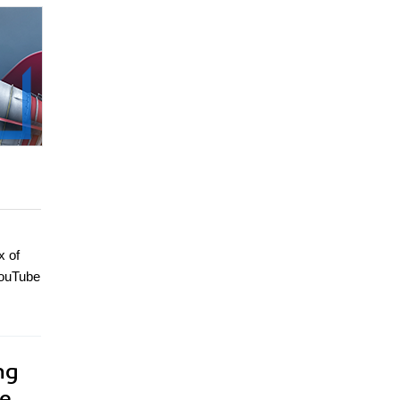
x of
YouTube
ng
ce