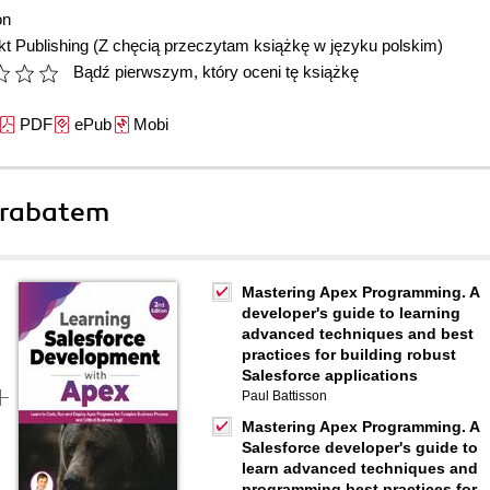
on
t Publishing
(Z chęcią przeczytam książkę w języku polskim)
Bądź pierwszym, który oceni tę książkę
PDF
ePub
Mobi
 rabatem
Mastering Apex Programming. A
developer's guide to learning
advanced techniques and best
practices for building robust
Salesforce applications
Paul Battisson
Mastering Apex Programming. A
Salesforce developer's guide to
learn advanced techniques and
programming best practices for