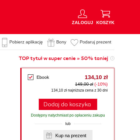
ZALOGUJ
KOSZYK
Pobierz aplikację
Bony
Podaruj prezent
TOP tytuł w super cenie » 50% taniej
134,10 zł
Ebook
149,00 zł
(-10%)
134,10 zł najniższa cena z 30 dni
Dodaj do koszyka
Dostępny natychmiast po opłaceniu zakupu
lub
Kup na prezent