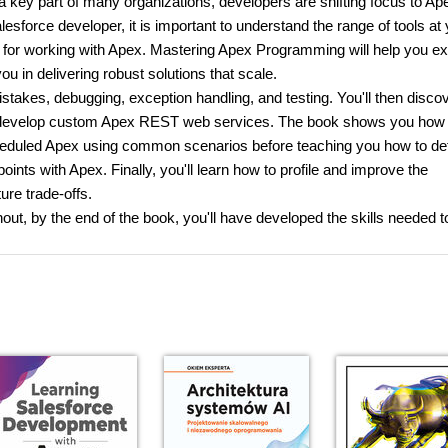
 a key part of many organizations, developers are shifting focus to Ap
sforce developer, it is important to understand the range of tools at
 for working with Apex. Mastering Apex Programming will help you ex
 in delivering robust solutions that scale.
akes, debugging, exception handling, and testing. You'll then disco
 develop custom Apex REST web services. The book shows you how 
heduled Apex using common scenarios before teaching you how to def
ts with Apex. Finally, you'll learn how to profile and improve the
ure trade-offs.
ut, by the end of the book, you'll have developed the skills needed to