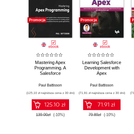
Promocja
Promocja
P
ebook
ebook
Mastering Apex
Learning Salesforce
Programming. A
Development with
Salesforce
Apex
developer's guide to
learn advanced
Paul Battisson
Paul Battisson
techniques and
(125,10 zł najniższa cena z 30 dni)
(71,91 zł najniższa cena z 30 dni)
(7
programming best
practices for building
125.10 zł
71.91 zł
robust and scalable
enterprise-grade
139.00zł
(-10%)
79.89zł
(-10%)
applications - Second
Edition