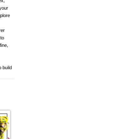
ex,
 your
plore
ver
to
ine,
 build