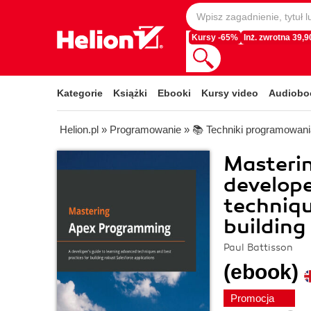
Kursy -65%
Inż. zwrotna 39,90
Kategorie
Książki
Ebooki
Kursy video
Audiobo
Helion.pl
»
Programowanie
»
📚 Techniki programowani
Masteri
develope
techniqu
building
Paul Battisson
(ebook)
Promocja