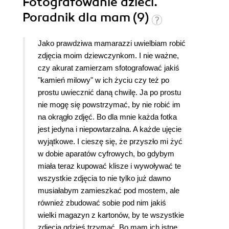
Fotografowanie dzieci.
Poradnik dla mam (9)
Jako prawdziwa mamarazzi uwielbiam robić
zdjęcia moim dziewczynkom. I nie ważne,
czy akurat zamierzam sfotografować jakiś
"kamień milowy" w ich życiu czy też po
prostu uwiecznić daną chwilę. Ja po prostu
nie mogę się powstrzymać, by nie robić im
na okrągło zdjęć. Bo dla mnie każda fotka
jest jedyna i niepowtarzalna. A każde ujęcie
wyjątkowe. I cieszę się, że przyszło mi żyć
w dobie aparatów cyfrowych, bo gdybym
miała teraz kupować klisze i wywoływać te
wszystkie zdjęcia to nie tylko już dawno
musiałabym zamieszkać pod mostem, ale
również zbudować sobie pod nim jakiś
wielki magazyn z kartonów, by te wszystkie
zdjęcia gdzieś trzymać. Bo mam ich istne