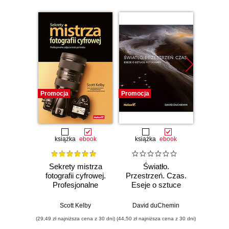
Promocja
Promocja
Promocj
książka
ebook
książka
ebook
ksią
Sekrety mistrza
Światło.
fotografii cyfrowej.
Przestrzeń. Czas.
(nie)
Profesjonalne
Eseje o sztuce
Pozn
zdjęcia krok po
fotografii
m
kroku
kom
Scott Kelby
David duChemin
Sc
fo
(29,49 zł najniższa cena z 30 dni)
(44,50 zł najniższa cena z 30 dni)
(44,50 zł naj
prz