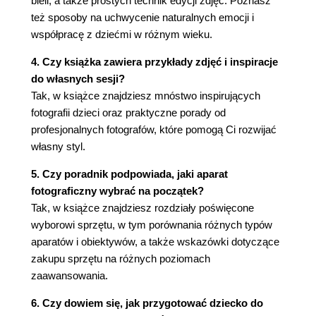
bieli, a także prostych technik edycji zdjęć. Poznasz
Kontrola jakości: JPEG a RAW (139)
też sposoby na uchwycenie naturalnych emocji i
Błyskotki (Stacy Wasmuth) (140)
współpracę z dziećmi w różnym wieku.
Rozdział 7. Tworzyć i komponować (143)
4. Czy książka zawiera przykłady zdjęć i inspiracje
Kompozycja (144)
do własnych sesji?
Twórcze podejście (147)
Tak, w książce znajdziesz mnóstwo inspirujących
Kącik porad mistrzów fotografii (Audrey Woulard)
fotografii dzieci oraz praktyczne porady od
(154)
profesjonalnych fotografów, które pomogą Ci rozwijać
CZĘŚĆ IV (Inter)akcja! (157)
własny styl.
Rozdział 8. Różny wiek, różne etapy (159)
5. Czy poradnik podpowiada, jaki aparat
Gotowa do występu? (159)
fotograficzny wybrać na początek?
Rodzi się gwiazda (162)
Tak, w książce znajdziesz rozdziały poświęcone
Maluchy (167)
wyborowi sprzętu, w tym porównania różnych typów
Epoka tornistra (172)
aparatów i obiektywów, a także wskazówki dotyczące
Trudne nastolatki (176)
zakupu sprzętu na różnych poziomach
Kącik porad mistrzów fotografii (Carrie Sandoval)
zaawansowania.
(180)
6. Czy dowiem się, jak przygotować dziecko do
Rozdział 9. Co nosić? (183)