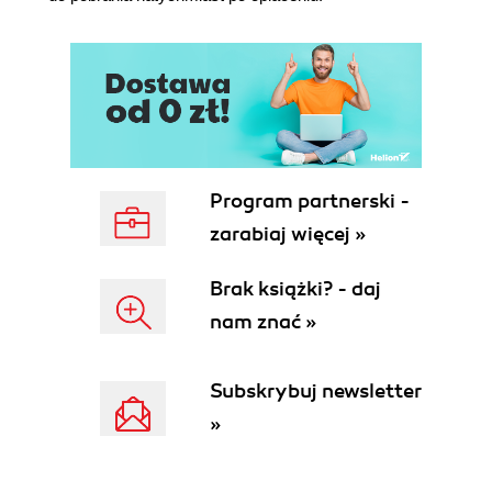
Zdjęcia z wakacji (214)
Specjalne okazje (217)
Kamienie milowe (220)
Zwierzakografia (224)
Kącik porad mistrzów fotografii (Amy Smith) (228)
CZĘŚĆ V Afterparty (231)
Program partnerski -
Rozdział 12. Edycja zdjęć (233)
zarabiaj więcej »
Do wyboru, do koloru (234)
Kalibracja (234)
Brak książki? - daj
Ustal procedurę (236)
Dla daltonistów (246)
nam znać »
Zachowaj ostrożność (247)
Kącik porad mistrzów fotografii (Sherry Petersik)
Subskrybuj newsletter
(252)
»
Rozdział 13. Pokaż to światu! (255)
Drukowanie zdjęć (256)
Co to za cuda? (260)