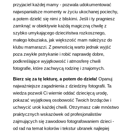
przyjaciel każdej mamy - pozwala udokumentować
najwspanialsze momenty w życiu ukochanej pociechy,
a potem dzielić się nimi z bliskimi. Jeśli i ty pragniesz
zamknąć w obiektywie każdą magiczną chwilę z
szybko umykającego dzieciństwa rozkosznego,
małego łobuziaka, jak większość mam należysz do
klubu mamarazzi. Z pewnością warto jednak wyjść
poza zwykłe pstrykanie i robić naprawdę dobre,
podkreślające wyjątkowość i atmosferę chwili
fotografie, które zachwycą rodzinę i znajomych.
Bierz się za tę lekturę, a potem do dzieła!
Opanuj
najważniejsze zagadnienia z dziedziny fotografii. Ta
wiedza pozwoli Ci wiernie oddać dziecięcą urodę,
pokazać wyjątkową osobowość Twoich brzdąców i
uchwycić urok każdej chwili. Otrzymasz całe mnóstwo
praktycznych wskazówek od profesjonalistów
zajmujących się zawodowo fotografowaniem dzieci -
od rad na temat kolorów i tekstur ubranek najlepiej