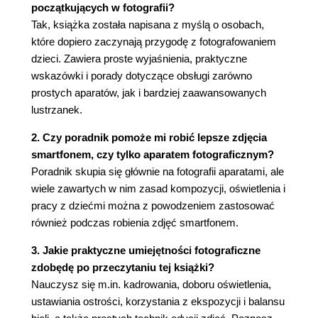
Meganieporozumienie (106)
początkujących w fotografii?
Stabilizacja to podstawa (108)
Tak, książka została napisana z myślą o osobach,
Rozpoznawanie twarzy (109)
które dopiero zaczynają przygodę z fotografowaniem
Uchwyć ruch (109)
dzieci. Zawiera proste wyjaśnienia, praktyczne
Naucz się czekać (110)
wskazówki i porady dotyczące obsługi zarówno
Zabaweczki (111)
prostych aparatów, jak i bardziej zaawansowanych
Ciężki sprzęt (111)
lustrzanek.
Wybór broni (112)
2. Czy poradnik pomoże mi robić lepsze zdjęcia
Canon a Nikon - co wybrać? (115)
smartfonem, czy tylko aparatem fotograficznym?
Kącik porad mistrzów fotografii (Lena Hyde) (118)
Poradnik skupia się głównie na fotografii aparatami, ale
Rozdział 6. Tajniki aparatu (121)
wiele zawartych w nim zasad kompozycji, oświetlenia i
Czas (oby jak najkrótszy) migawki (122)
pracy z dziećmi można z powodzeniem zastosować
Aper-co? (125)
również podczas robienia zdjęć smartfonem.
ISO (128)
3. Jakie praktyczne umiejętności fotograficzne
Trójkąt fotograficzny (130)
zdobędę po przeczytaniu tej książki?
Ucieknij od zielonego światełka (130)
Nauczysz się m.in. kadrowania, doboru oświetlenia,
Pomiar światła (135)
ustawiania ostrości, korzystania z ekspozycji i balansu
Wykres-ściągawka (136)