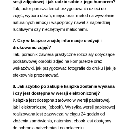
sesji zdjęciowej i jak radzić sobie z jego humorem?
Kolory i tekstury (184)
Tak, autor porusza temat przygotowania dzieci do
W co się ubierać? (187)
zdjęć, wyboru ubrań, miejsc oraz metod na wywołanie
Ostrożnie z tatusiami (192)
naturalnych emocji i współpracy nawet z najbardziej
Pamiętaj, co chcesz osiągnąć (192)
ruchliwymi czy niechętnymi maluchami.
Kącik porad mistrzów fotografii (Laura Siebert)
(194)
7. Czy w książce znajdę informacje o edycji i
Rozdział 10. Żadnego szczerzenia zębów! (197)
drukowaniu zdjęć?
Tak, poradnik zawiera praktyczne rozdziały dotyczące
Coś na mojej głowie (198)
podstawowej obróbki zdjęć na komputerze oraz
Zamknij oczy! (200)
wskazówki, jak przygotować fotografie do druku i jak je
Głupie piosenki (202)
efektownie prezentować.
Zawody (203)
Praca zespołowa (204)
8. Jak szybko po zakupie książka zostanie wysłana
Ostateczny środek (207)
i czy jest dostępna w wersji elektronicznej?
Kącik porad mistrzów fotografii (Rebeka Mudrick)
Książka jest dostępna zarówno w wersji papierowej,
(208)
jak i elektronicznej (ebook). Wysyłka wersji papierowej
Kącik porad mistrzów fotografii (Gillian Gauthier)
realizowana jest zazwyczaj w ciągu 24 godzin od
(210)
złożenia zamówienia, natomiast ebook jest dostępny
Rozdział 11. Kamienie milowe i wspomnienia (213)
do pobrania natychmiast po opłaceniu.