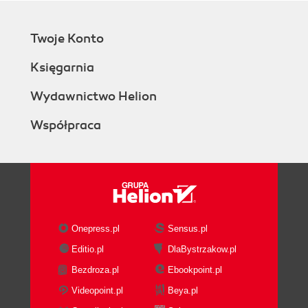
Ozdabianie ścian (264)
Nietypowe dekoracje (266)
Twoje Konto
Kącik porad mistrzów fotografii (Kelle Hampton)
(270)
Księgarnia
Rozdział 14. Pomoc z zewnątrz (273)
Wydawnictwo Helion
Proszę się odsunąć i nie dotykać aparatu,
madame (274)
Współpraca
Bądź wybredna (275)
Znajdź kogoś na stałe (278)
Zainwestuj w jakość (279)
Nie bój się (280)
Uwagi o prawie autorskim (281)
Skorowidz (282)
Onepress.pl
Sensus.pl
Editio.pl
DlaBystrzakow.pl
Bezdroza.pl
Ebookpoint.pl
Videopoint.pl
Beya.pl