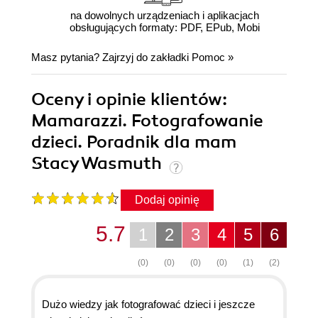
na dowolnych urządzeniach i aplikacjach
obsługujących formaty: PDF, EPub, Mobi
Masz pytania? Zajrzyj do zakładki
Pomoc
»
Oceny i opinie klientów:
Mamarazzi. Fotografowanie
dzieci. Poradnik dla mam
Stacy Wasmuth
Dodaj opinię
5.7
1
2
3
4
5
6
(0)
(0)
(0)
(0)
(1)
(2)
Dużo wiedzy jak fotografować dzieci i jeszcze