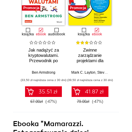
Promocja
Promocja
Promocj
książka
ebook
audiobook
książka
ebook
ksią
Jak nadążyć za
Zwinne
Sc
kryptowalutami.
zarządzanie
bys
Przewodnik po
projektami dla
Wyd
Bitcoinie i nowej
bystrzaków.
cyfrowej ekonomii
Wydanie III
Ben Armstrong
Mark C. Layton
,
Steven J. Ostermiller
Mark C. 
,
(33,50 zł najniższa cena z 30 dni)
(39,50 zł najniższa cena z 30 dni)
(34,50 zł naj
35.51 zł
41.87 zł
67.00zł
(-47%)
79.00zł
(-47%)
69.0
Ebooka
"Mamarazzi.