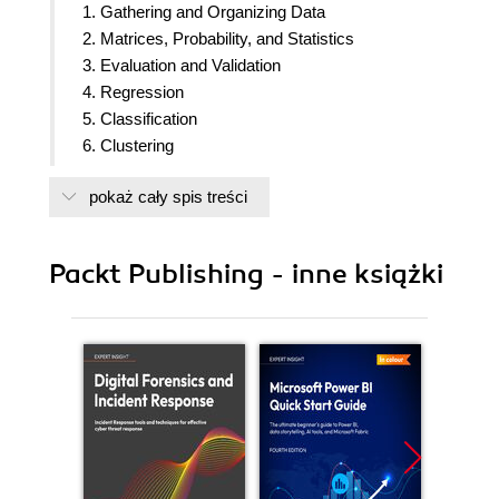
1. Gathering and Organizing Data
2. Matrices, Probability, and Statistics
3. Evaluation and Validation
4. Regression
5. Classification
6. Clustering
7. Time Series and Anomaly Detection
pokaż cały spis treści
8. Neural Networks and
9. Deploying and distributing Analyses and Models
10. Appendix: Algorithms/Techniques Related to
Packt Publishing - inne książki
ML