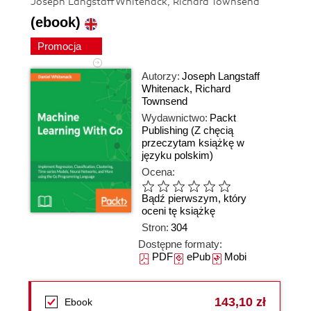
Joseph Langstaff Whitenack, Richard Townsend
(ebook)
Promocja
Autorzy:
Joseph Langstaff
Whitenack
,
Richard
Townsend
Wydawnictwo:
Packt
Publishing
(Z chęcią
przeczytam książkę w
języku polskim)
Ocena:
Bądź pierwszym, który
oceni tę książkę
Stron:
304
Dostępne formaty:
PDF
ePub
Mobi
143,10 zł
Ebook