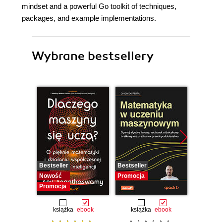
mindset and a powerful Go toolkit of techniques,
packages, and example implementations.
Wybrane bestsellery
Bestseller
Bestseller
Promocj
Nowość
Promocja
Promocja
książka
ebook
książka
ebook
ksią