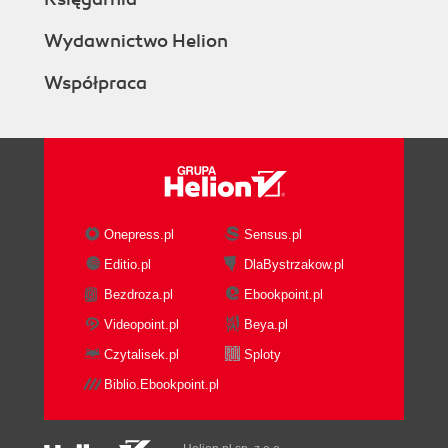
Wydawnictwo Helion
Współpraca
Onepress.pl
Sensus.pl
Editio.pl
DlaBystrzakow.pl
Bezdroza.pl
Ebookpoint.pl
Videopoint.pl
Beya.pl
Czytalisek.pl
Sploty
Biblio.Ebookpoint.pl