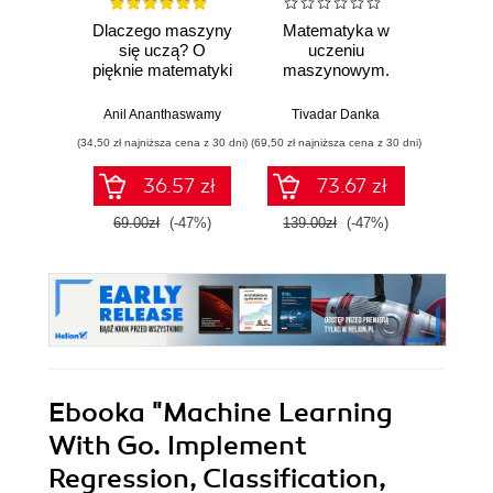
Dlaczego maszyny
Matematyka w
Graf
się uczą? O
uczeniu
neurono
pięknie matematyki
maszynowym.
p
i działaniu
Opanuj algebrę
współczesnej
liniową, rachunek
Anil Ananthaswamy
Tivadar Danka
Fil
sztucznej
różniczkowy i
(34,50 zł najniższa cena z 30 dni)
(69,50 zł najniższa cena z 30 dni)
(39,50 zł naj
inteligencji
całkowy oraz
rachunek
36.57 zł
73.67 zł
prawdopodobieństwa
69.00zł
(-47%)
139.00zł
(-47%)
79.0
Ebooka
"Machine Learning
With Go. Implement
Regression, Classification,