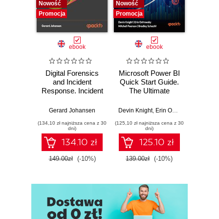
Nowość
Nowość
Nowość
Promocja
Promocja
Promocj
ebook
ebook
Digital Forensics
Microsoft Power BI
Pract
and Incident
Quick Start Guide.
Intel
Response. Incident
The Ultimate
Data-D
Response tools
Beginner's Guide
Hunti
and techniques for
to Power BI, Data
your c
Gerard Johansen
Devin Knight
,
Erin Ostrowsky
,
Mitchel
effective cyber
Storytelling, AI
effor
(134,10 zł najniższa cena z 30
(125,10 zł najniższa cena z 30
(116,10 zł 
threat response -
Tools, and
dete
dni)
dni)
Fourth Edition
Microsoft Fabric -
def
134.10 zł
125.10 zł
Fourth Edition
ATT&C
tool
149.00zł
(-10%)
139.00zł
(-10%)
129.0
E