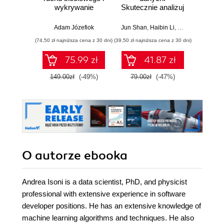
wykrywanie
Skutecznie analizuj
d
włamań
dane, wyciągaj
profe
wartościowe
Adam Józefiok
Jun Shan
,
Haibin Li
,
Matt Goldwasser
Ad
wnioski i opanuj
(74,50 zł najniższa cena z 30 dni)
(39,50 zł najniższa cena z 30 dni)
zaawansowany
SQL na potrzeby
75.99 zł
41.87 zł
2
praktycznych
zastosowań.
149.00zł
(-49%)
79.00zł
(-47%)
Wydanie IV
O autorze
ebooka
Andrea Isoni is a data scientist, PhD, and physicist
professional with extensive experience in software
developer positions. He has an extensive knowledge of
machine learning algorithms and techniques. He also