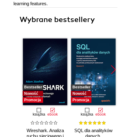
learning features.
Wybrane bestsellery
Bestseller
Bestseller
Nowość
Nowość
Nowość
Promocja
Promocja
książka
ebook
książka
ebook
Wireshark. Analiza
SQL dla analityków
Power 
ruchu sieciowego i
danych.
video