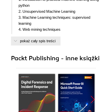
python
2. Unsupervised Machine Learning
3. Machine Learning techniques: supervised
learning
4. Web mining techniques
5. Recommendation systems
pokaż cały spis treści
6. Getting Started with Django
7. Movie Recommendation System Web
Application
Packt Publishing - inne książki
8. Sentiment Analyser application on Movie
Reviews