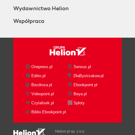
Wydawnictwo Helion
Współpraca
Onepress.pl
Sensus.pl
Editio.pl
DlaBystrzakow.pl
Bezdroza.pl
Ebookpoint.pl
Videopoint.pl
Beya.pl
Czytalisek.pl
Sploty
Biblio.Ebookpoint.pl
Helion.pl sp. z o.o.