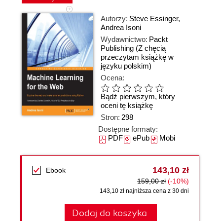
Autorzy:
Steve Essinger
,
Andrea Isoni
Wydawnictwo:
Packt
Publishing
(Z chęcią
przeczytam książkę w
języku polskim)
Ocena:
Bądź pierwszym, który
oceni tę książkę
Stron:
298
Dostępne formaty:
PDF
ePub
Mobi
143,10 zł
Ebook
159,00 zł
(-10%)
143,10 zł najniższa cena z 30 dni
Dodaj do koszyka