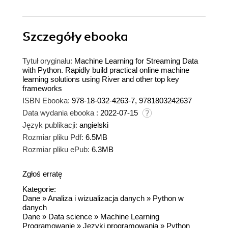
Szczegóły
ebooka
Tytuł oryginału:
Machine Learning for Streaming Data
with Python. Rapidly build practical online machine
learning solutions using River and other top key
frameworks
ISBN Ebooka:
978-18-032-4263-7, 9781803242637
Data wydania ebooka :
2022-07-15
Język publikacji:
angielski
Rozmiar pliku Pdf:
6.5MB
Rozmiar pliku ePub:
6.3MB
Zgłoś erratę
Kategorie:
Dane
»
Analiza i wizualizacja danych
»
Python w
danych
Dane
»
Data science
»
Machine Learning
Programowanie
»
Języki programowania
»
Python