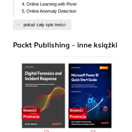
4. Online Learning with River
5. Online Anomaly Detection
6. Online Classification
pokaż cały spis treści
7. Online Regression
8. Reinforcement Learning
9. Drift and Drift Detection
Packt Publishing - inne książki
10. Feature Transformation and Scaling
11. Catastrophic Forgetting
12. Conclusion and Best Practices
Nowość
Nowość
Nowość
Promocja
Promocja
Promocj