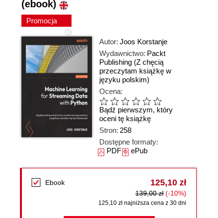
(ebook)
Promocja
Autor:
Joos Korstanje
Wydawnictwo:
Packt
Publishing
(Z chęcią
przeczytam książkę w
języku polskim)
Ocena:
Bądź pierwszym, który
oceni tę książkę
Stron:
258
Dostępne formaty:
PDF
ePub
125,10 zł
Ebook
139,00 zł
(-10%)
125,10 zł najniższa cena z 30 dni