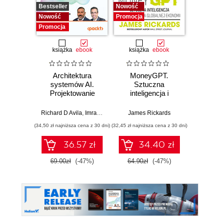
Bestseller
Nowość
Promocj
Nowość
Promocja
Promocja
książka
ebook
książka
ebook
Architektura
MoneyGPT.
Jak 
systemów AI.
Sztuczna
wł
Projektowanie
inteligencja i
asyst
skalowalnego i
zagrożenie dla
krok
niezawodnego
globalnej ekonomii
Richard D Avila
,
Imran Ahmad
James Rickards
oprogramowania
(34,50 zł najniższa cena z 30 dni)
(32,45 zł najniższa cena z 30 dni)
(41,27 zł naj
36.57 zł
34.40 zł
69.00zł
(-47%)
64.90zł
(-47%)
59.0