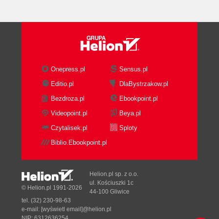
Onepress.pl
Sensus.pl
Editio.pl
DlaBystrzakow.pl
Bezdroza.pl
Ebookpoint.pl
Videopoint.pl
Beya.pl
Czytalisek.pl
Sploty
Biblio.Ebookpoint.pl
Helion.pl sp. z o.o.
ul. Kościuszki 1c
© Helion.pl 1991-2026
44-100 Gliwice
tel. (32) 230-98-63
e-mail:
[wyświetl email]@helion.pl
NIP: 6312636254