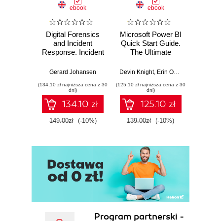
ebook
ebook
Digital Forensics
Microsoft Power BI
Pract
and Incident
Quick Start Guide.
Intel
Response. Incident
The Ultimate
Data-D
Response tools
Beginner's Guide
Hunti
and techniques for
to Power BI, Data
your c
Gerard Johansen
Devin Knight
,
Erin Ostrowsky
,
Mitchel
effective cyber
Storytelling, AI
effor
(134,10 zł najniższa cena z 30
(125,10 zł najniższa cena z 30
(116,10 zł 
threat response -
Tools, and
dete
dni)
dni)
Fourth Edition
Microsoft Fabric -
def
134.10 zł
125.10 zł
Fourth Edition
ATT&C
tool
149.00zł
(-10%)
139.00zł
(-10%)
129.0
E
Program partnerski -