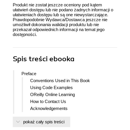
Produkt nie został jeszcze oceniony pod kątem
ułatwień dostępu lub nie podano żadnych informacji o
ułatwieniach dostępu lub są one niewystarczające.
Prawdopodobnie Wydawca/Dostawca jeszcze nie
umożliwił dokonania walidacji produktu lub nie
przekazał odpowiednich informacji na temat jego
dostępności.
Spis treści
ebooka
Preface
Conventions Used in This Book
Using Code Examples
OReilly Online Learning
How to Contact Us
Acknowledgements
I. Risk Management Foundations
pokaż cały spis treści
1. Fundamentals of Risk Management
Risk