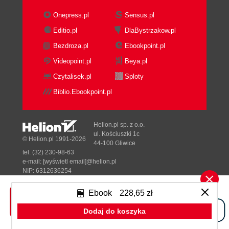
Conclusion
Onepress.pl
Sensus.pl
References
Editio.pl
DlaBystrzakow.pl
6. Credit Risk Estimation
Bezdroza.pl
Ebookpoint.pl
Estimating the Credit Risk
Risk Bucketing
Videopoint.pl
Beya.pl
Probability of Default Estimation with Logistic
Czytalisek.pl
Sploty
Regression
Biblio.Ebookpoint.pl
Probability of Default Estimation with the
Bayesian Model
Probability of Default Estimation with
Helion.pl sp. z o.o.
Support Vector Machines
ul. Kościuszki 1c
© Helion.pl 1991-2026
44-100 Gliwice
Probability of Default Estimation with
tel. (32) 230-98-63
Random Forest
e-mail:
[wyświetl email]@helion.pl
Probability of Default Estimation with
NIP: 6312636254
Regon: 241989027
Neural Network
Ebook
228,65 zł
Probability of Default Estimation with
Designed with ♥ by
Tonik.pl
Deep Learning
Dodaj do koszyka
Conclusion
Pełna wersja strony »