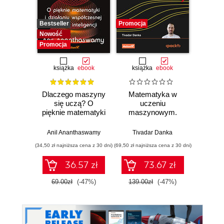
Bestseller
Promocja
Promocj
Nowość
Promocja
książka
ebook
książka
ebook
ksią
Dlaczego maszyny
Matematyka w
Graf
się uczą? O
uczeniu
neurono
pięknie matematyki
maszynowym.
p
i działaniu
Opanuj algebrę
współczesnej
liniową, rachunek
Anil Ananthaswamy
Tivadar Danka
Fil
sztucznej
różniczkowy i
(34,50 zł najniższa cena z 30 dni)
(69,50 zł najniższa cena z 30 dni)
(39,50 zł naj
inteligencji
całkowy oraz
rachunek
36.57 zł
73.67 zł
prawdopodobieństwa
69.00zł
(-47%)
139.00zł
(-47%)
79.0