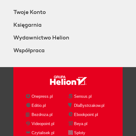
Twoje Konto
Księgarnia
Wydawnictwo Helion
Współpraca
Onepress.pl
Sensus.pl
Editio.pl
DlaBystrzakow.pl
Bezdroza.pl
Ebookpoint.pl
Videopoint.pl
Beya.pl
Czytalisek.pl
Sploty