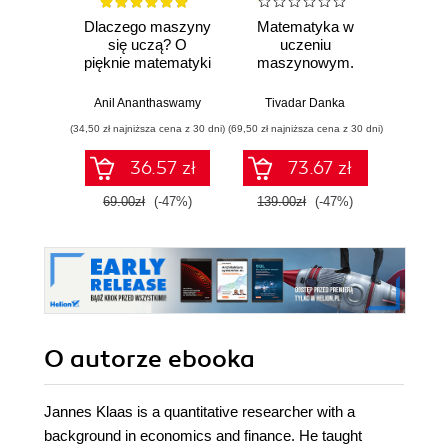
Dlaczego maszyny
Matematyka w
Graf
się uczą? O
uczeniu
neurono
pięknie matematyki
maszynowym.
p
i działaniu
Opanuj algebrę
współczesnej
liniową, rachunek
Anil Ananthaswamy
Tivadar Danka
Fil
sztucznej
różniczkowy i
(34,50 zł najniższa cena z 30 dni)
(69,50 zł najniższa cena z 30 dni)
(39,50 zł naj
inteligencji
całkowy oraz
rachunek
36.57 zł
73.67 zł
prawdopodobieństwa
69.00zł
(-47%)
139.00zł
(-47%)
79.0
O autorze
ebooka
Jannes Klaas is a quantitative researcher with a
background in economics and finance. He taught