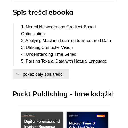
Spis treści
ebooka
1. Neural Networks and Gradient-Based
Optimization
2. Applying Machine Learning to Structured Data
3. Utilizing Computer Vision
4. Understanding Time Series
5. Parsing Textual Data with Natural Language
Processing
pokaż cały spis treści
6. Using Generative Models
7. Reinforcement Learning for Financial Markets
8. Privacy, Debugging, and Launching Your
Packt Publishing - inne książki
Products
9. Fighting Bias
10. Bayesian Inference and Probabilistic
Programming