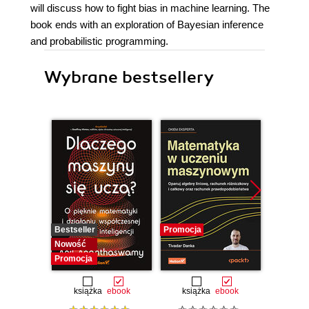
will discuss how to fight bias in machine learning. The
book ends with an exploration of Bayesian inference
and probabilistic programming.
Wybrane bestsellery
Bestseller
Promocja
Promocj
Nowość
Promocja
książka
ebook
książka
ebook
ksią