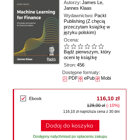
Autorzy:
James Le
,
Jannes Klaas
Wydawnictwo:
Packt
Publishing
(Z chęcią
przeczytam książkę w
języku polskim)
Ocena:
Bądź pierwszym, który
oceni tę książkę
Stron:
456
Dostępne formaty:
PDF
ePub
Mobi
116,10 zł
Ebook
129,00 zł
(-10%)
116,10 zł najniższa cena z 30 dni
Dodaj do koszyka
Dostępny natychmiast po opłaceniu zakupu