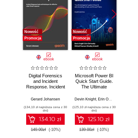
Nowość
Nowość
Nowość
Promocja
Promocja
Promocj
ebook
ebook
Digital Forensics
Microsoft Power BI
Pract
and Incident
Quick Start Guide.
Intel
Response. Incident
The Ultimate
Data-D
Response tools
Beginner's Guide
Hunti
and techniques for
to Power BI, Data
your c
Gerard Johansen
Devin Knight
,
Erin Ostrowsky
,
Mitchel
effective cyber
Storytelling, AI
effor
(134,10 zł najniższa cena z 30
(125,10 zł najniższa cena z 30
(116,10 zł 
threat response -
Tools, and
dete
dni)
dni)
Fourth Edition
Microsoft Fabric -
def
134.10 zł
125.10 zł
Fourth Edition
ATT&C
tool
149.00zł
(-10%)
139.00zł
(-10%)
129.0
E