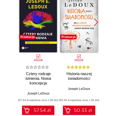
Promocja
Promocja
Nowość
Promocj
ebook
ebook
ksią
Cztery rodzaje
Historia naszej
Zdradl
istnienia. Nowa
świadomości
nas 
koncepcja
ant
człowieka
przest
Joseph LeDoux
Joseph LeDoux
Li
(57,54 zł najniższa cena z 30 dni)
(50,33 zł najniższa cena z 30 dni)
(34,50 zł naj
57.54 zł
50.33 zł