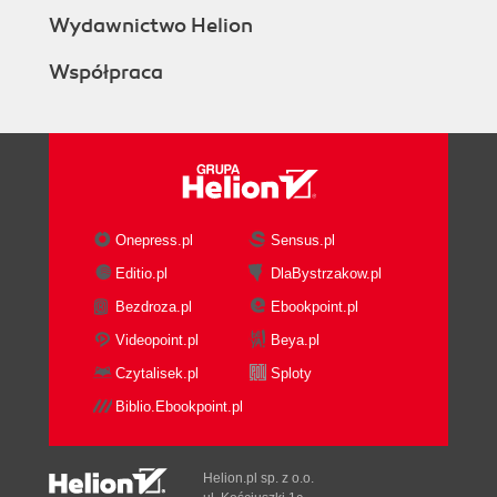
Wydawnictwo Helion
Współpraca
Onepress.pl
Sensus.pl
Editio.pl
DlaBystrzakow.pl
Bezdroza.pl
Ebookpoint.pl
Videopoint.pl
Beya.pl
Czytalisek.pl
Sploty
Biblio.Ebookpoint.pl
Helion.pl sp. z o.o.