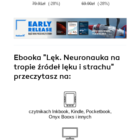
79.91zł
(-28%)
69.90zł
(-28%)
69.0
Ebooka
"Lęk. Neuronauka na
tropie źródeł lęku i strachu"
przeczytasz na:
czytnikach Inkbook, Kindle, Pocketbook,
Onyx Booxs i innych