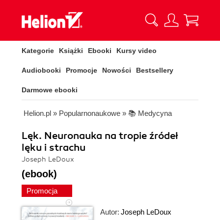
Kategorie
Książki
Ebooki
Kursy video
Audiobooki
Promocje
Nowości
Bestsellery
Darmowe ebooki
Helion.pl
»
Popularnonaukowe
»
📚 Medycyna
Lęk. Neuronauka na tropie źródeł
lęku i strachu
Joseph LeDoux
(ebook)
Promocja
Autor:
Joseph LeDoux