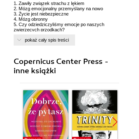
1. Zawiły związek strachu z lękiem
2. Mózg emocjonalny przemyślany na nowo
3. Życie jest niebezpieczne
4. Mózg obronny
5. Czy odziedziczyliśmy emocje po naszych
zwierzęcych przodkach?
6. Problem świadomości
pokaż cały spis treści
7. To coś osobistego: jak pamięć wpływa na
świadomość?
8. Czując to: świadomość emocjonalna
9. Czterdzieści milionów mózgów pełnych lęku
Copernicus Center Press -
10. Zmieniając mózg przepełniony lękiem
11. Terapia: nauka płynąca z laboratorium
inne książki
Przypisy
Bibliografia
Indeks