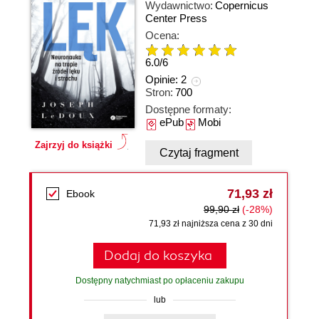
Wydawnictwo:
Copernicus
Center Press
Ocena:
6.0
/
6
Opinie:
2
Stron:
700
Dostępne formaty:
ePub
Mobi
Zajrzyj do książki
Czytaj fragment
71,93 zł
Ebook
99,90 zł
(-28%)
71,93 zł najniższa cena z 30 dni
Dodaj do koszyka
Dostępny natychmiast po opłaceniu zakupu
lub