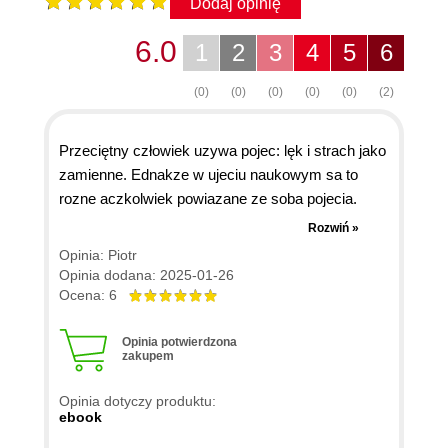
Dodaj opinię
6.0
1
2
3
4
5
6
(0)
(0)
(0)
(0)
(0)
(2)
Przeciętny człowiek uzywa pojec: lęk i strach jako
zamienne. Ednakze w ujeciu naukowym sa to
rozne aczkolwiek powiazane ze soba pojecia.
Książka Josepha E. LeDoux "Lęk..." pokazuje
Rozwiń »
nam rożnice pomiędzy jednym a drugim i skąd się
Opinia: Piotr
one biorą. Mechanizmy ich powstawania. Ezyk
Opinia dodana: 2025-01-26
ksiazki nie jest najprostszy jednakże jest warta
Ocena: 6
zapoznania się z nią i jej tematyka.
Opinia potwierdzona
zakupem
Opinia dotyczy produktu:
ebook