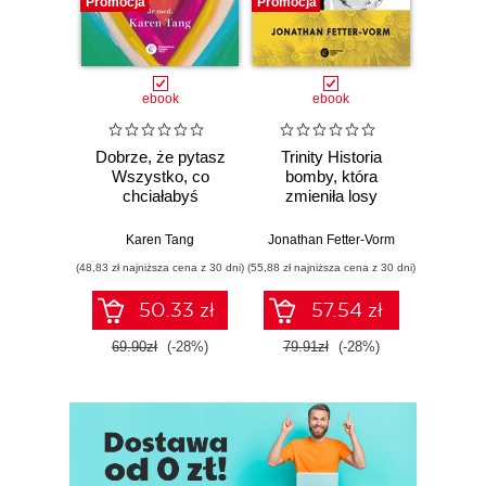
Promocja
Promocja
Promocj
ebook
ebook
Dobrze, że pytasz
Trinity Historia
Plem
Wszystko, co
bomby, która
instynk
chciałabyś
zmieniła losy
mo
wiedzieć o swoim
świata
je
zdrowiu
Karen Tang
Jonathan Fetter-Vorm
Mich
ginekologicznym
(48,83 zł najniższa cena z 30 dni)
(55,88 zł najniższa cena z 30 dni)
(57,54 zł naj
(ale nigdy Ci nie
powiedziano)
50.33 zł
57.54 zł
69.90zł
(-28%)
79.91zł
(-28%)
79.9