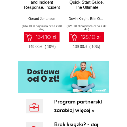
and Incident
Quick Start Guide.
Intel
Response. Incident
The Ultimate
Data-D
Response tools
Beginner's Guide
Hunti
and techniques for
to Power BI, Data
your c
Gerard Johansen
Devin Knight
,
Erin Ostrowsky
,
Mitchel
effective cyber
Storytelling, AI
effor
(134,10 zł najniższa cena z 30
(125,10 zł najniższa cena z 30
(116,10 zł 
threat response -
Tools, and
dete
dni)
dni)
Fourth Edition
Microsoft Fabric -
def
134.10 zł
125.10 zł
Fourth Edition
ATT&C
tool
149.00zł
(-10%)
139.00zł
(-10%)
129.0
E
Program partnerski -
zarabiaj więcej »
Brak książki? - daj