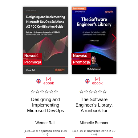
Nowość
Nowość
Nowość
Promocja
Promocja
Promocj
ebook
ebook
Designing and
The Software
Poli
Implementing
Engineer's Library.
Prog
Microsoft DevOps
A runbook for
Prin
Solutions AZ 400
building reliable
prac
Certification Guide.
systems and a
buildi
Werner Rall
Michelle Brenner
Jer
Gain Azure
resilient career
mainta
(125,10 zł najniższa cena z 30
(116,10 zł najniższa cena z 30
(134,10 zł 
DevOps expertise,
pe
dni)
dni)