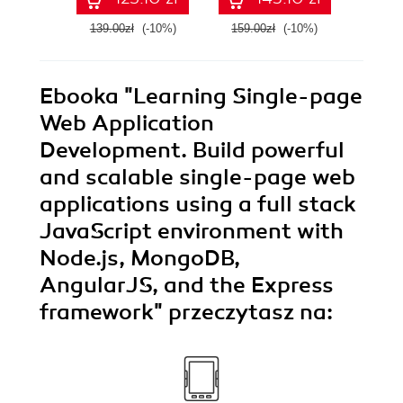
development with
Docker, Angular
139.00zł
(-10%)
159.00zł
(-10%)
129.0
and Laravel
Ebooka
"Learning Single-page
Web Application
Development. Build powerful
and scalable single-page web
applications using a full stack
JavaScript environment with
Node.js, MongoDB,
AngularJS, and the Express
framework"
przeczytasz na: