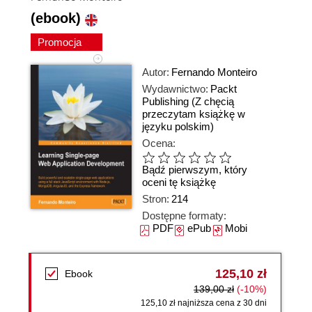
(ebook)
Promocja
Autor:
Fernando Monteiro
Wydawnictwo:
Packt
Publishing
(Z chęcią
przeczytam książkę w
języku polskim)
Ocena:
Bądź pierwszym, który
oceni tę książkę
Stron:
214
Dostępne formaty:
PDF
ePub
Mobi
125,10 zł
Ebook
139,00 zł
(-10%)
125,10 zł najniższa cena z 30 dni