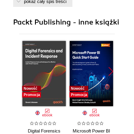
pokaż cały spis treści
7. Testing Angular applications with Karma and
Protractor
8. Deploy the application on cloud
Packt Publishing - inne książki
Nowość
Nowość
Nowość
Promocja
Promocja
Promocj
ebook
ebook
Digital Forensics
Microsoft Power BI
Pract