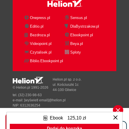
Onepress.pl
Sensus.pl
Editio.pl
DlaBystrzakow.pl
Bezdroza.pl
Ebookpoint.pl
Videopoint.pl
Beya.pl
Czytalisek.pl
Sploty
Biblio.Ebookpoint.pl
Helion.pl sp. z o.o.
ul. Kościuszki 1c
© Helion.pl 1991-2026
44-100 Gliwice
tel. (32) 230-98-63
e-mail:
[wyświetl email]@helion.pl
NIP: 6312636254
Regon: 241989027
Ebook
125,10 zł
Designed with ♥ by
Tonik.pl
Dodaj do koszyka