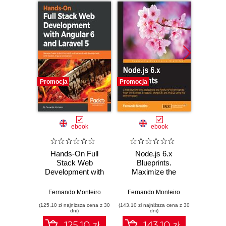
Promocja
Promocja
Promocj
ebook
ebook
Hands-On Full
Node.js 6.x
An
Stack Web
Blueprints.
Di
Development with
Maximize the
Cookbo
Angular 6 and
potential of Node.js
the ca
Laravel 5. Become
with real-world
Angu
Fernando Monteiro
Fernando Monteiro
Fernan
fluent in both
projects
build 
(125,10 zł najniższa cena z 30
(143,10 zł najniższa cena z 30
(116,10 zł 
frontend and
app
dni)
dni)
backend web
125.10 zł
143.10 zł