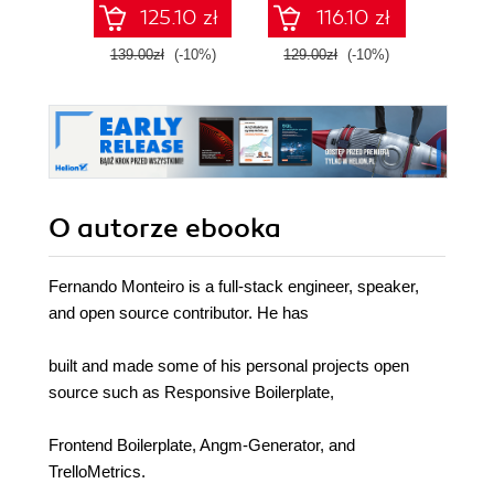
pass the AZ-400
softwa
125.10 zł
116.10 zł
with confidence,
E
and boost your
139.00zł
(-10%)
129.00zł
(-10%)
149.0
cloud career
O autorze
ebooka
Fernando Monteiro is a full-stack engineer, speaker,
and open source contributor. He has
built and made some of his personal projects open
source such as Responsive Boilerplate,
Frontend Boilerplate, Angm-Generator, and
TrelloMetrics.