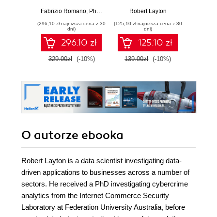
Science
of Python to
w
analyze data and
Fabrizio Romano
,
Phuong Vo.T.H
,
Robert Layton
Martin Czygan
,
Robert Layton
Adam
,
S
create insightful
(296,10 zł najniższa cena z 30
(125,10 zł najniższa cena z 30
(74,50 zł naj
predictive models
dni)
dni)
296.10 zł
125.10 zł
329.00zł
(-10%)
139.00zł
(-10%)
149.0
O autorze
ebooka
Robert Layton is a data scientist investigating data-
driven applications to businesses across a number of
sectors. He received a PhD investigating cybercrime
analytics from the Internet Commerce Security
Laboratory at Federation University Australia, before