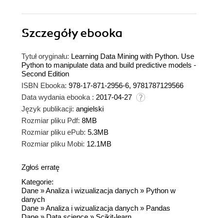
Szczegóły
ebooka
Tytuł oryginału:
Learning Data Mining with Python. Use
Python to manipulate data and build predictive models -
Second Edition
ISBN Ebooka:
978-17-871-2956-6, 9781787129566
Data wydania ebooka :
2017-04-27
Język publikacji:
angielski
Rozmiar pliku Pdf:
8MB
Rozmiar pliku ePub:
5.3MB
Rozmiar pliku Mobi:
12.1MB
Zgłoś erratę
Kategorie:
Dane
»
Analiza i wizualizacja danych
»
Python w
danych
Dane
»
Analiza i wizualizacja danych
»
Pandas
Dane
»
Data science
»
Scikit-learn