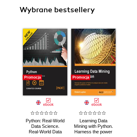
Wybrane bestsellery
Promocja
Promocja
Bestselle
Nowość
Promocj
ebook
ebook
ksią
Python: Real-World
Learning Data
Wiresh
Data Science.
Mining with Python.
ruchu 
Real-World Data
Harness the power
wyk