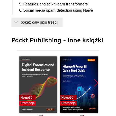
5. Features and scikit-learn transformers
6. Social media spam detection using Naive
Bayes
pokaż cały spis treści
7. Follow recommendations using graph mining
8. Beating CAPTCHAs with Neural Networks
9. Authorship attribution
Packt Publishing - inne książki
10. Clustering news articles
11. Object Detection in images using Deep Neural
Networks
12. Working with Big Data
13. Appendix: Next Steps
Nowość
Nowość
Nowość
Promocja
Promocja
Promocj