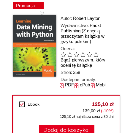
Promocja
Autor:
Robert Layton
Wydawnictwo:
Packt
Publishing
(Z chęcią
przeczytam książkę w
języku polskim)
Ocena:
Bądź pierwszym, który
oceni tę książkę
Stron:
358
Dostępne formaty:
PDF
ePub
Mobi
125,10 zł
Ebook
139,00 zł
(-10%)
125,10 zł najniższa cena z 30 dni
Dodaj do koszyka