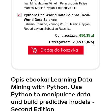
Ivan Idris
,
Magnus Vilhelm Persson
,
Luiz Felipe
Martins
,
Martin Czygan
,
Phuong Vo.T.H
Python: Real-World Data Science. Real-
World Data Science
Fabrizio Romano
,
Phuong Vo.T.H
,
Martin Czygan
,
Robert Layton
,
Sebastian Raschka
Cena zestawu:
650.35 zł
Oszczędzasz: 126,65 zł (16%)
Dodaj do koszyka
Opis
ebooka
: Learning Data
Mining with Python. Use
Python to manipulate data
and build predictive models -
Second Edition