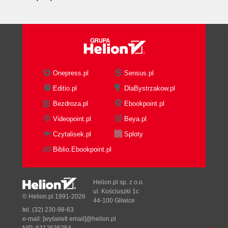
Onepress.pl
Sensus.pl
Editio.pl
DlaBystrzakow.pl
Bezdroza.pl
Ebookpoint.pl
Videopoint.pl
Beya.pl
Czytalisek.pl
Sploty
Biblio.Ebookpoint.pl
Helion.pl sp. z o.o.
ul. Kościuszki 1c
© Helion.pl 1991-2026
44-100 Gliwice
tel. (32) 230-98-63
e-mail:
[wyświetl email]@helion.pl
NIP: 6312636254