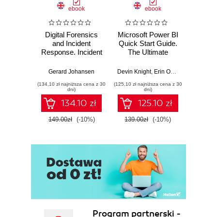
ebook
ebook
Digital Forensics
Microsoft Power BI
Pract
and Incident
Quick Start Guide.
Intel
Response. Incident
The Ultimate
Data-D
Response tools
Beginner's Guide
Hunti
and techniques for
to Power BI, Data
your c
Gerard Johansen
Devin Knight
,
Erin Ostrowsky
,
Mitchel
effective cyber
Storytelling, AI
effor
(134,10 zł najniższa cena z 30
(125,10 zł najniższa cena z 30
(116,10 zł 
threat response -
Tools, and
dete
dni)
dni)
Fourth Edition
Microsoft Fabric -
def
134.10 zł
125.10 zł
Fourth Edition
ATT&C
tool
149.00zł
(-10%)
139.00zł
(-10%)
129.0
E
Program partnerski -