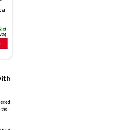
cal
2 zł
16%)
a
with
eeded
 the
or new