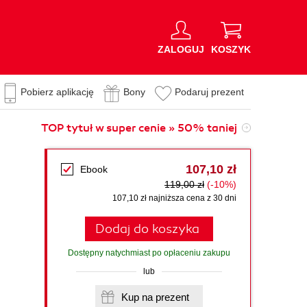
ZALOGUJ
KOSZYK
Pobierz aplikację
Bony
Podaruj prezent
TOP tytuł w super cenie » 50% taniej
107,10 zł
Ebook
119,00 zł
(-10%)
107,10 zł najniższa cena z 30 dni
Dodaj do koszyka
Dostępny natychmiast po opłaceniu zakupu
lub
Kup na prezent