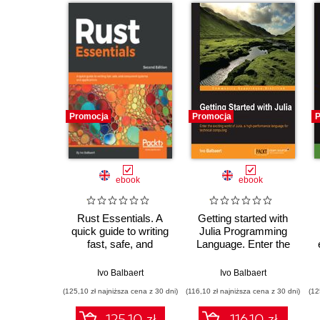
Promocja
Promocja
P
ebook
ebook
Rust Essentials. A
Getting started with
quick guide to writing
Julia Programming
fast, safe, and
Language. Enter the
concurrent systems
exciting world of
and applications -
Julia, a high-
Ivo Balbaert
Ivo Balbaert
Second Edition
performance
(125,10 zł najniższa cena z 30 dni)
(116,10 zł najniższa cena z 30 dni)
(12
language for technical
computing
125.10 zł
116.10 zł