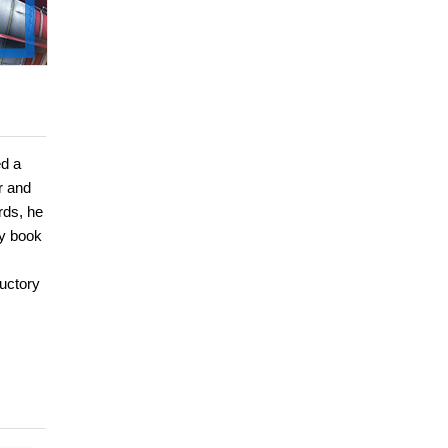
ed a
r and
rds, he
ry book
uctory