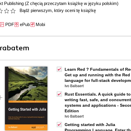
t Publishing
(Z chęcią przeczytam książkę w języku polskim)
Bądź pierwszym, który oceni tę książkę
PDF
ePub
Mobi
 rabatem
Learn Red ? Fundamentals of Re
Get up and running with the Red
language for full-stack developm
Ivo Balbaert
Rust Essentials. A quick guide to
writing fast, safe, and concurrent
systems and applications - Seco
Edition
Ivo Balbaert
Getting started with Julia
Programming Language. Enter th