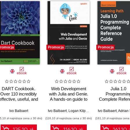
romocja
Promocja
Promocja
ebook
ebook
ebook
DART Cookbook.
Web Development
Julia 1.0
Over 110 incredibly
with Julia and Genie.
Programmin
effective, useful, and
A hands-on guide to
Complete Refer
hands-on recipes to
high-performance
Guide. Discov
design Dart web
server-side web
Julia, a high
Ivo Balbaert
Ivo Balbaert
,
Logan Kilpatrick
Ivo Balbaert
,
Adrian Sal
client and server
development with the
performanc
5,10 zł najniższa cena z 30 dni)
(116,10 zł najniższa cena z 30 dni)
(161,10 zł najniższa cena 
applications
Julia programming
language for tech
language
computing
125.10 zł
116.10 zł
161.10 