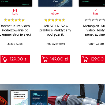
kurs
ebook
kurs
Darknet. Kurs video.
UoKSC i NIS2 w
Metasploit. Ku
Podróżowanie po
praktyce Praktyczny
video. Testy
ciemnej stronie sieci
podręcznik
penetracyjne 
implementacji
łamanie
Krajowego Systemu
zabezpiecze
Jakub Kubś
Piotr Szymczyk
Adam Cedro
Cyberbezpieczeństwa
Frameworki,
procedury, audyt dla
129.00 zł
149.00 zł
129.00 
zarządów, IT i
compliance