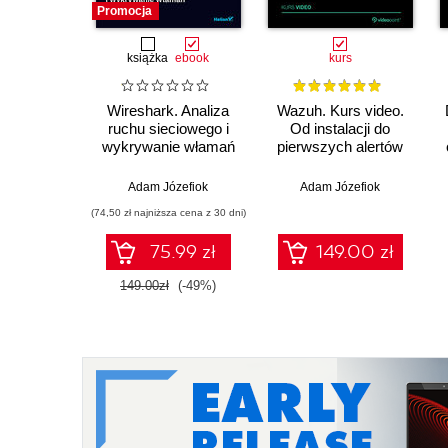
Promocja
książka
ebook
kurs
Wireshark. Analiza
Wazuh. Kurs video.
ruchu sieciowego i
Od instalacji do
wykrywanie włamań
pierwszych alertów
Adam Józefiok
Adam Józefiok
(74,50 zł najniższa cena z 30 dni)
75.99 zł
149.00 zł
149.00zł
(-49%)