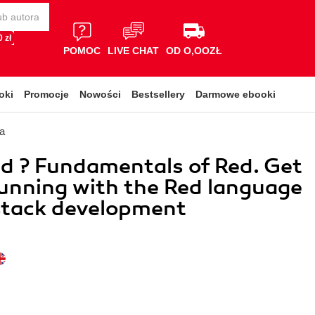
 zł
POMOC
LIVE CHAT
OD O,OOZŁ
oki
Promocje
Nowości
Bestsellery
Darmowe ebooki
a
d ? Fundamentals of Red. Get
unning with the Red language
-stack development