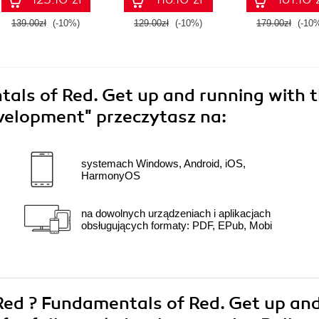
139.00zł
(-10%)
129.00zł
(-10%)
179.00zł
(-10
als of Red. Get up and running with 
evelopment"
przeczytasz na:
systemach Windows, Android, iOS,
HarmonyOS
na dowolnych urządzeniach i aplikacjach
obsługujących formaty: PDF, EPub, Mobi
 Red ? Fundamentals of Red. Get up an