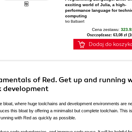
exciting world of Julia, a high-
performance language for techni
computing
Ivo Balbaert
Cena zestawu:
323.9
Oszczędzasz: 63,08 zł (
Dodaj do koszyk
amentals of Red. Get up and running 
ck development
re bloat, where huge toolchains and development environments are n
ces this bloat by offering a minimalist but complete toolchain. This is
d running with Red as quickly as possible.
duce code redundancies, and improve code reuse. It will be helpful f