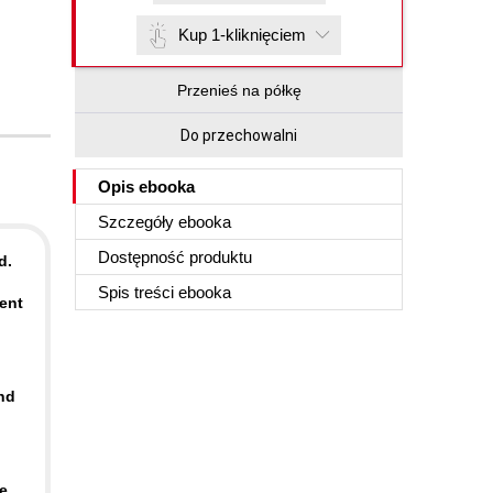
Kup 1-kliknięciem
Przenieś na półkę
Do przechowalni
Opis
ebooka
Szczegóły
ebooka
Dostępność produktu
d.
Spis treści
ebooka
ent
nd
e