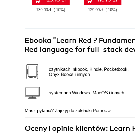
139.00zł
(-10%)
129.00zł
(-10%)
Ebooka
"Learn Red ? Fundament
Red language for full-stack d
czytnikach Inkbook, Kindle, Pocketbook,
Onyx Booxs i innych
systemach Windows, MacOS i innych
Masz pytania? Zajrzyj do zakładki
Pomoc
»
Oceny i opinie klientów: Learn