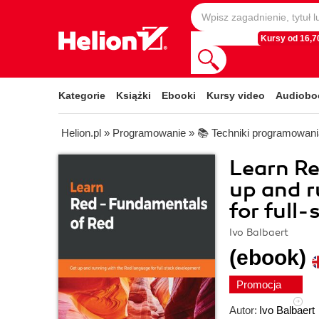
Kursy od 16,70
Kategorie
Książki
Ebooki
Kursy video
Audiobo
Helion.pl
»
Programowanie
»
📚 Techniki programowani
Learn Re
up and r
for full
Ivo Balbaert
(ebook)
Promocja
Autor:
Ivo Balbaert