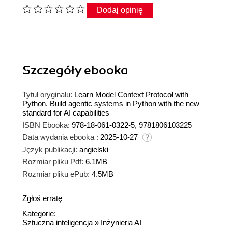
Dodaj opinię
Szczegóły
ebooka
Tytuł oryginału:
Learn Model Context Protocol with
Python. Build agentic systems in Python with the new
standard for AI capabilities
ISBN Ebooka:
978-18-061-0322-5, 9781806103225
Data wydania ebooka :
2025-10-27
Język publikacji:
angielski
Rozmiar pliku Pdf:
6.1MB
Rozmiar pliku ePub:
4.5MB
Zgłoś erratę
Kategorie:
Sztuczna inteligencja
»
Inżynieria AI