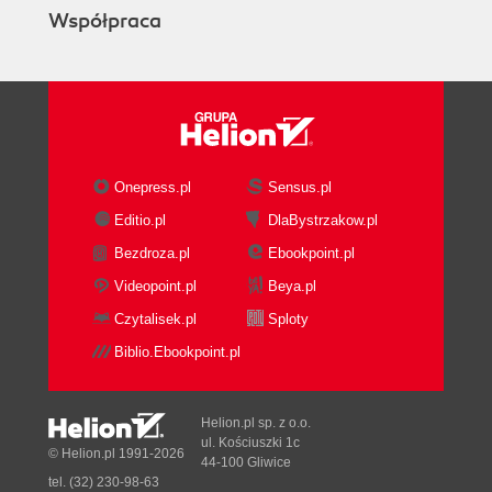
Współpraca
Onepress.pl
Sensus.pl
Editio.pl
DlaBystrzakow.pl
Bezdroza.pl
Ebookpoint.pl
Videopoint.pl
Beya.pl
Czytalisek.pl
Sploty
Biblio.Ebookpoint.pl
Helion.pl sp. z o.o.
ul. Kościuszki 1c
© Helion.pl 1991-2026
44-100 Gliwice
tel. (32) 230-98-63