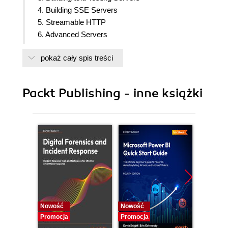
4. Building SSE Servers
5. Streamable HTTP
6. Advanced Servers
7. Building Clients
pokaż cały spis treści
8. Consuming Servers
9. Sampling
10. Elicitation
Packt Publishing - inne książki
11. Securing Your Application
12. Bringing MCP Apps to Production
13. Appendix
Nowość
Nowość
Nowość
Promocja
Promocja
Promocj