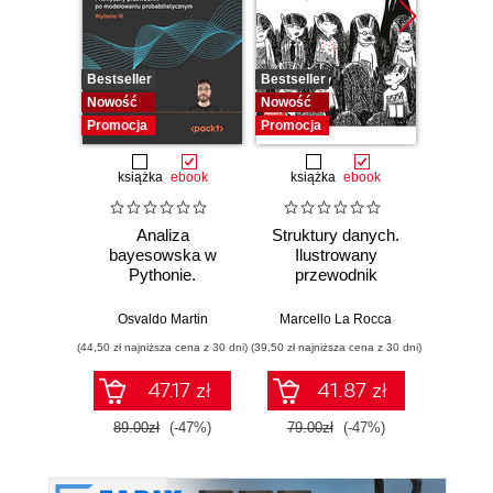
Bestseller
Bestseller
Bestselle
Nowość
Nowość
Promocj
Promocja
Promocja
książka
ebook
książka
ebook
ksią
Analiza
Struktury danych.
Pytho
bayesowska w
Ilustrowany
mas
Pythonie.
przewodnik
prz
Praktyczny
Najlep
przewodnik po
w 
Osvaldo Martin
Marcello La Rocca
Yuxi 
modelowaniu
zasto
(44,50 zł najniższa cena z 30 dni)
(39,50 zł najniższa cena z 30 dni)
(64,50 zł naj
probabilistycznym.
Wyd
Wydanie III
47.17 zł
41.87 zł
89.00zł
(-47%)
79.00zł
(-47%)
129.0