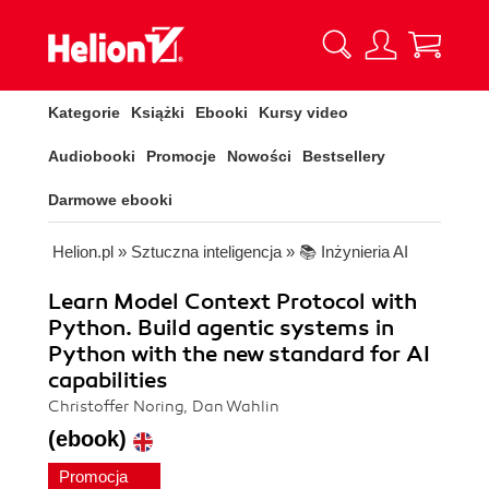
Kategorie
Książki
Ebooki
Kursy video
Audiobooki
Promocje
Nowości
Bestsellery
Darmowe ebooki
Helion.pl
»
Sztuczna inteligencja
»
📚 Inżynieria AI
Learn Model Context Protocol with
Python. Build agentic systems in
Python with the new standard for AI
capabilities
Christoffer Noring, Dan Wahlin
(ebook)
Promocja