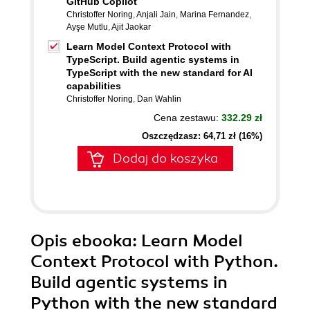
GitHub Copilot
Christoffer Noring
,
Anjali Jain
,
Marina Fernandez
,
Ayşe Mutlu
,
Ajit Jaokar
Learn Model Context Protocol with
TypeScript. Build agentic systems in
TypeScript with the new standard for AI
capabilities
Christoffer Noring
,
Dan Wahlin
Cena zestawu:
332.29 zł
Oszczędzasz: 64,71 zł (16%)
Dodaj do koszyka
Opis
ebooka
: Learn Model
Context Protocol with Python.
Build agentic systems in
Python with the new standard