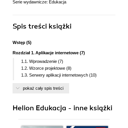
Serie wydawnicze:
Edukacja
Spis treści
książki
Wstęp (5)
Rozdział 1. Aplikacje internetowe (7)
1.1. Wprowadzenie (7)
1.2. Wzorce projektowe (8)
1.3. Serwery aplikacji internetowych (10)
1.4. Pakiet XAMPP (10)
pokaż cały spis treści
1.5. Pytania i zadania (15)
Rozdział 2. Język JavaScript (17)
2.1. Wprowadzenie (17)
Helion Edukacja - inne książki
2.2. Struktura języka JavaScript (17)
2.3. Składnia języka JavaScript (20)
2.4. Instrukcje sterujące (31)