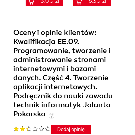
13.00 zł
16.30 zł
39.9
Oceny i opinie klientów:
Kwalifikacja EE.09.
Programowanie, tworzenie i
administrowanie stronami
internetowymi i bazami
danych. Część 4. Tworzenie
aplikacji internetowych.
Podręcznik do nauki zawodu
technik informatyk Jolanta
Pokorska
Dodaj opinię