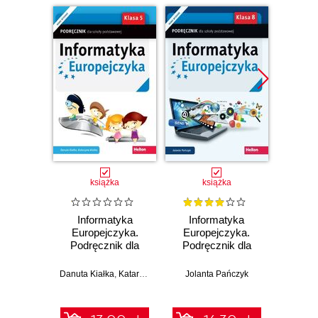
Promocj
książka
książka
Informatyka
Informatyka
E
Europejczyka.
Europejczyka.
ósmo
Podręcznik dla
Podręcznik dla
szkoły
szkoły
angi
podstawowej.
podstawowej.
sł
Danuta Kiałka
,
Katarzyna Kiałka
Jolanta Pańczyk
Klasa 5 (Wydanie
Klasa 8 (Wydanie
(39,90 zł naj
II)
II)