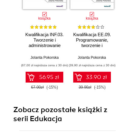
książka
książka
Kwalifikacja INF.03.
Kwalifikacja EE.09.
Kwalifi
Tworzenie i
Programowanie,
Progr
administrowanie
tworzenie i
two
stronami i
administrowanie
admin
aplikacjami
stronami
s
Jolanta Pokorska
Jolanta Pokorska
Jolan
internetowymi oraz
internetowymi i
inter
(67,00 zł najniższa cena z 30 dni)
(39,90 zł najniższa cena z 30 dni)
(49,90 zł naj
bazami danych.
bazami danych.
bazam
Część 3.
Część 3.
Cz
56.95 zł
33.90 zł
Programowanie
Tworzenie i
Tworz
aplikacji
administrowanie
inte
67.00zł
(-15%)
39.90zł
(-15%)
49.9
internetowych.
bazami danych.
Podr
Podręcznik do
Podręcznik do
nauk
nauki zawodu
nauki zawodu
techni
technik informatyk i
technik informatyk
Zobacz pozostałe książki z
technik
programista
serii Edukacja