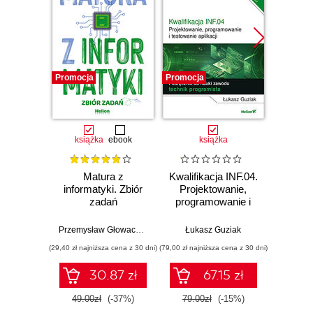
Promocja
Promocja
Promocj
książka
ebook
książka
Matura z
Kwalifikacja INF.04.
Kwalifi
informatyki. Zbiór
Projektowanie,
Proj
zadań
programowanie i
progr
testowanie
te
aplikacji. Część 3.
aplikac
Przemysław Głowacz
,
Waldemar Walczak
Łukasz Guziak
Piot
Aplikacje webowe.
Prog
(29,40 zł najniższa cena z 30 dni)
(79,00 zł najniższa cena z 30 dni)
(79,00 zł naj
Podręcznik do
ob
nauki zawodu
Podr
30.87 zł
67.15 zł
technik
nauk
programista
t
49.00zł
(-37%)
79.00zł
(-15%)
79.0
pro