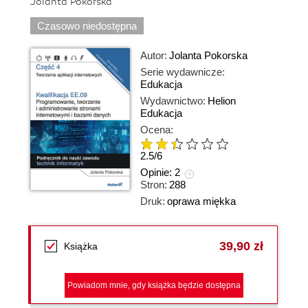
Jolanta Pokorska
Czasowo niedostępna
Autor:
Jolanta Pokorska
Serie wydawnicze:
Edukacja
Wydawnictwo:
Helion
Edukacja
Ocena:
2.5
/
6
Opinie:
2
Stron:
288
Druk:
oprawa miękka
39,90 zł
Książka
Powiadom mnie, gdy książka będzie dostępna