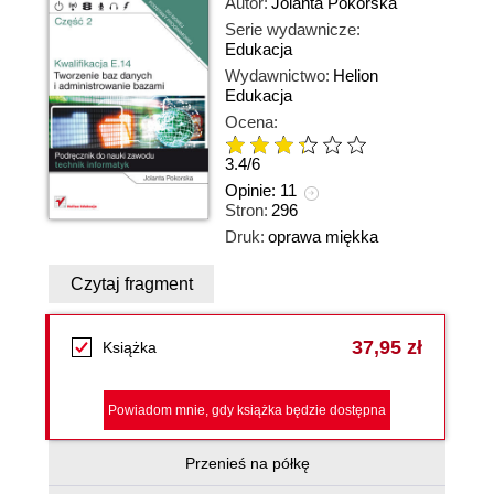
Autor:
Jolanta Pokorska
Serie wydawnicze:
Edukacja
Wydawnictwo:
Helion
Edukacja
Ocena:
3.4
/
6
Opinie:
11
Stron:
296
Druk:
oprawa miękka
Czytaj fragment
37,95 zł
Książka
Powiadom mnie, gdy książka będzie dostępna
Przenieś na półkę