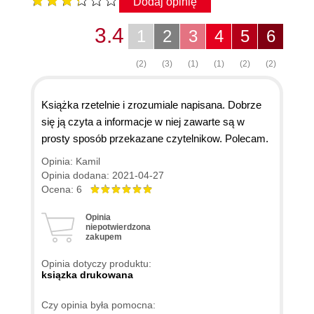
Dodaj opinię
3.4
1
2
3
4
5
6
(2)
(3)
(1)
(1)
(2)
(2)
Książka rzetelnie i zrozumiale napisana. Dobrze
się ją czyta a informacje w niej zawarte są w
prosty sposób przekazane czytelnikow. Polecam.
Opinia: Kamil
Opinia dodana: 2021-04-27
Ocena: 6
Opinia
niepotwierdzona
zakupem
Opinia dotyczy produktu:
ksiązka drukowana
Czy opinia była pomocna: