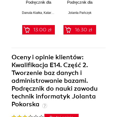
Podręcznik dla
Podręcznik dla
szkoły
szkoły
angi
podstawowej.
podstawowej.
sł
Danuta Kiałka
,
Katarzyna Kiałka
Jolanta Pańczyk
Klasa 5 (Wydanie
Klasa 8 (Wydanie
(39,90 zł naj
II)
II)
13.00 zł
16.30 zł
39.9
Oceny i opinie klientów:
Kwalifikacja E14. Część 2.
Tworzenie baz danych i
administrowanie bazami.
Podręcznik do nauki zawodu
technik informatyk Jolanta
Pokorska