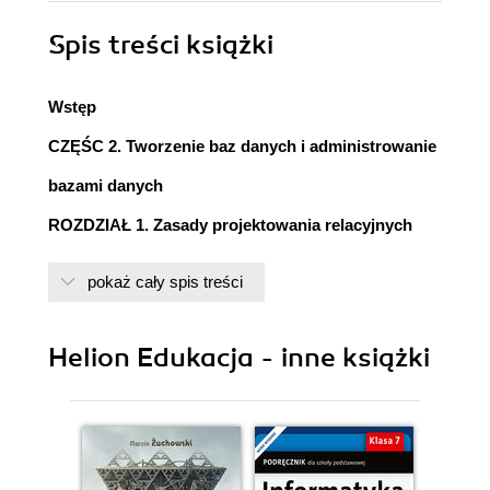
Spis treści
książki
Wstęp
CZĘŚC 2. Tworzenie baz danych i administrowanie
bazami danych
ROZDZIAŁ 1. Zasady projektowania relacyjnych
baz danych
pokaż cały spis treści
1.1. Wprowadzenie do baz danych
1.2. Modele baz danych
1.3. Relacyjny model danych
Helion Edukacja - inne książki
1.4. Projektowanie bazy danych
ROZDZIAŁ 2. Tworzenie lokalnych baz danych w
programie MS Access
2.1. Obiekty programu Access