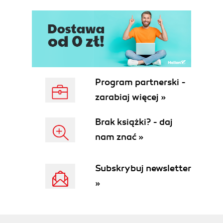
ROZDZIAŁ 5. SQL - strukturalny język zapytań
5.1. Wprowadzenie
5.2. Standardy języka SQL
5.3. Składnia języka SQL
5.4. Język defniowania danych (DDL)
5.5. Manipulowanie danymi (DML)
Program partnerski -
5.6. Łączenie tabel
zarabiaj więcej »
5.7. Więzy integralności
5.8. Łączenie wyników zapytań
Brak książki? - daj
5.9. Podzapytania
nam znać »
5.10. Transakcje
5.11. Współbieżność
5.12. Widoki
Subskrybuj newsletter
5.13. Indeksy
»
5.14. T -SQL
Załącznik 1. Tabele wchodzące w skład
ROZDZIAŁ 6. Administrowanie serwerami baz