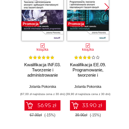
Promocja
Promocja
Promocj
książka
książka
Kwalifikacja INF.03.
Kwalifikacja EE.09.
Kwalifi
Tworzenie i
Programowanie,
Progr
administrowanie
tworzenie i
two
stronami i
administrowanie
admin
aplikacjami
stronami
s
Jolanta Pokorska
Jolanta Pokorska
Jolan
internetowymi oraz
internetowymi i
inter
(67,00 zł najniższa cena z 30 dni)
(39,90 zł najniższa cena z 30 dni)
(49,90 zł naj
bazami danych.
bazami danych.
bazam
Część 3.
Część 3.
Cz
56.95 zł
33.90 zł
Programowanie
Tworzenie i
Tworz
aplikacji
administrowanie
inte
67.00zł
(-15%)
39.90zł
(-15%)
49.9
internetowych.
bazami danych.
Podr
Podręcznik do
Podręcznik do
nauk
nauki zawodu
nauki zawodu
techni