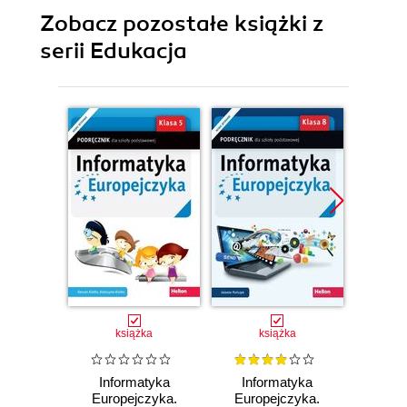
technik informatyk i
technik informatyk
Zobacz pozostałe książki z
technik
programista
serii Edukacja
Promocj
książka
książka
Informatyka
Informatyka
E
Europejczyka.
Europejczyka.
ósmo