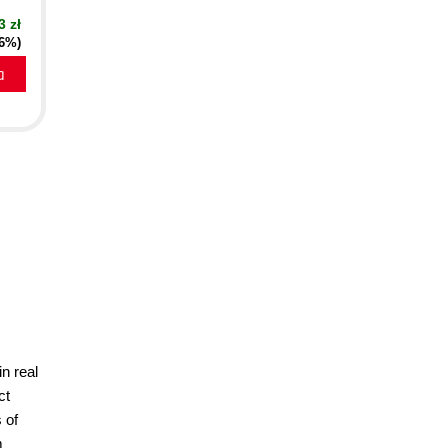
3 zł
16%)
a
n real
ct
 of
m