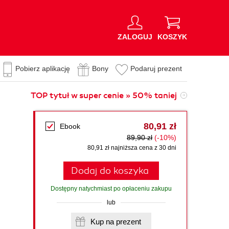
ZALOGUJ
KOSZYK
Pobierz aplikację
Bony
Podaruj prezent
TOP tytuł w super cenie » 50% taniej
80,91 zł
Ebook
89,90 zł
(-10%)
80,91 zł najniższa cena z 30 dni
Dodaj do koszyka
Dostępny natychmiast po opłaceniu zakupu
lub
Kup na prezent