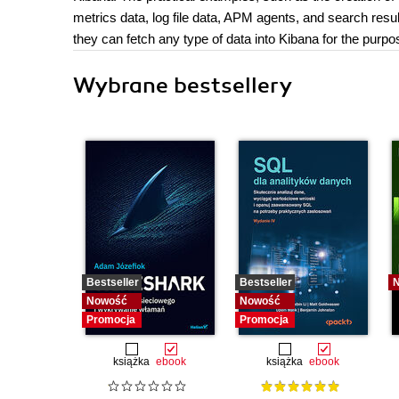
metrics data, log file data, APM agents, and search resul
they can fetch any type of data into Kibana for the purpo
Wybrane bestsellery
Bestseller
Bestseller
Nowość
Nowość
Promocja
Promocja
książka
ebook
książka
ebook