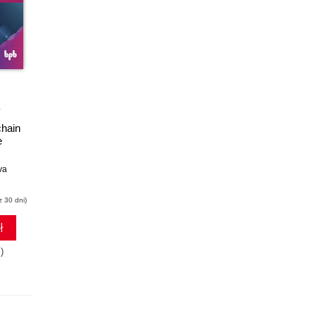
chain
e
va
z 30 dni)
ł
)