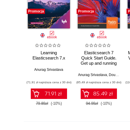
Promocja
Promocja
P
ebook
ebook
Learning
Elasticsearch 7
M
Elasticsearch 7.x
Quick Start Guide.
Get up and running
with the distributed
Anurag Srivastava
search and analytics
Anurag Srivastava
,
Douglas Miller
capabilities of
(71,91 zł najniższa cena z 30 dni)
(85,49 zł najniższa cena z 30 dni)
(11
Elasticsearch
71.91 zł
85.49 zł
79.89zł
(-10%)
94.99zł
(-10%)