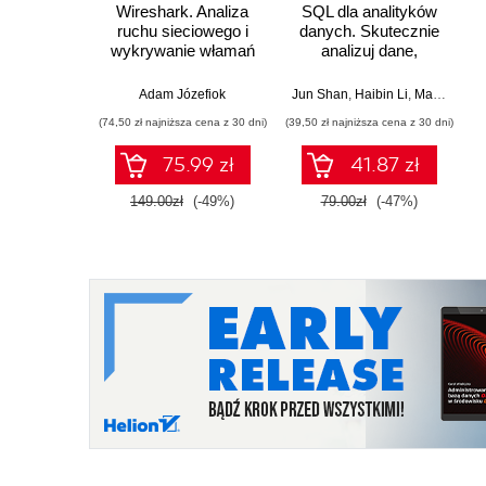
Wireshark. Analiza
SQL dla analityków
ruchu sieciowego i
danych. Skutecznie
wykrywanie włamań
analizuj dane,
wyciągaj
wartościowe wnioski i
Adam Józefiok
Jun Shan
,
Haibin Li
,
Matt Goldwasser
opanuj
(74,50 zł najniższa cena z 30 dni)
(39,50 zł najniższa cena z 30 dni)
zaawansowany SQL
na potrzeby
75.99 zł
41.87 zł
praktycznych
zastosowań.
149.00zł
(-49%)
79.00zł
(-47%)
Wydanie IV