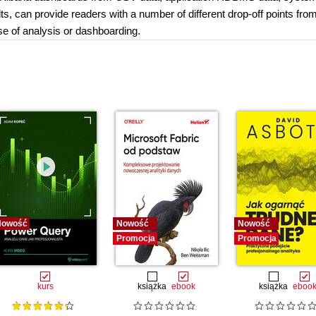
ts, can provide readers with a number of different drop-off points fr
se of analysis or dashboarding.
Nowość
Nowość
Nowość
Promocja
Promocja
kurs
książka
ebook
książka
eboo