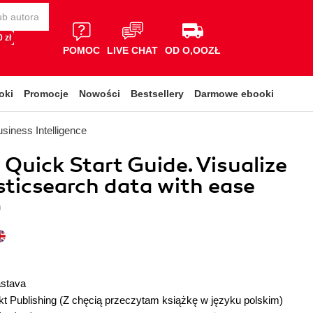
 zł
POMOC
LIVE CHAT
OD O,OOZŁ
oki
Promocje
Nowości
Bestsellery
Darmowe ebooki
siness Intelligence
 Quick Start Guide. Visualize
sticsearch data with ease
a
astava
t Publishing
(Z chęcią przeczytam książkę w języku polskim)