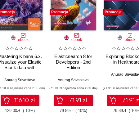
romocja
Promocja
Promocja
ebook
ebook
ebook
astering Kibana 6.x.
Elasticsearch 8 for
Exploring Block
Visualize your Elastic
Developers - 2nd
in Healthcar
Stack data with
Edition
histograms, maps,
Anurag Srivasta
charts, and graphs
Anurag Srivastava
Anurag Srivastava
6,10 zł najniższa cena z 30 dni)
(71,91 zł najniższa cena z 30 dni)
(71,91 zł najniższa cena 
116.10 zł
71.91 zł
71.91 z
129.00zł
(-10%)
79.89zł
(-10%)
79.89zł
(-10%