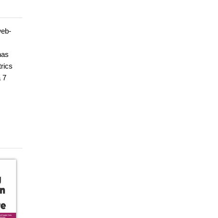
web-
has
rics
 7