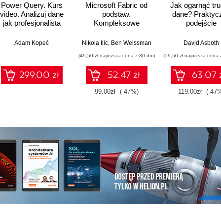
Power Query. Kurs
Microsoft Fabric od
Jak ogarnąć tr
video. Analizuj dane
podstaw.
dane? Praktyc
jak profesjonalista
Kompleksowe
podejście
projektowanie
profesjonalne
nowoczesnej
analityka
,
Adam Kopeć
Upom Malik
,
Benjamin Johnston
Nikola Ilic
,
Ben Weissman
David Asboth
analityki danych
(49,50 zł najniższa cena z 30 dni)
(59,50 zł najniższa cena 
299.00 zł
52.47 zł
63.07 
99.00zł
(-47%)
119.00zł
(-47