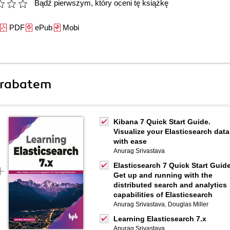
Bądź pierwszym, który oceni tę książkę
PDF
ePub
Mobi
 rabatem
Kibana 7 Quick Start Guide.
Visualize your Elasticsearch data
with ease
Anurag Srivastava
Elasticsearch 7 Quick Start Guide
Get up and running with the
distributed search and analytics
capabilities of Elasticsearch
Anurag Srivastava
,
Douglas Miller
Learning Elasticsearch 7.x
Anurag Srivastava