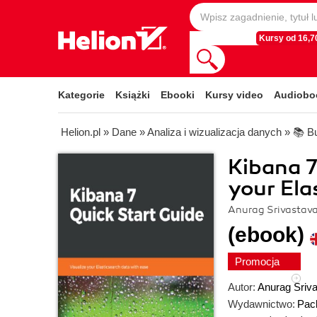
Kursy od 16,70
Kategorie
Książki
Ebooki
Kursy video
Audiobo
Helion.pl
»
Dane
»
Analiza i wizualizacja danych
»
📚 Bu
Kibana 7
your Ela
Anurag Srivastav
(ebook)
Promocja
Autor:
Anurag Sriv
Wydawnictwo:
Pack