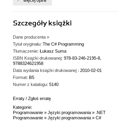
więcej opinii
Szczegóły
książki
Dane producenta
»
Tytuł oryginału:
The C# Programming
Tłumaczenie:
Łukasz Suma
ISBN Książki drukowanej:
978-83-246-2195-8,
9788324621958
Data wydania książki drukowanej :
2010-02-01
Format:
B5
Numer z katalogu:
5140
Erraty
/
Zgłoś erratę
Kategorie:
Programowanie
»
Języki programowania
»
.NET
Programowanie
»
Języki programowania
»
C#