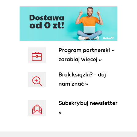
3.8. Przestrzeń nazw i nazwy typów (133)
3.9. Automatyczne zarządzanie pamięcią (138)
3.10. Kolejność wykonania (143)
4. Typy (145)
4.1. Typy wartościowe (146)
4.2. Typy referencyjne (157)
Program partnerski -
4.3. Pakowanie i rozpakowywanie (160)
zarabiaj więcej »
4.4. Typy skonstruowane (164)
4.5. Parametry typu (168)
Brak książki? - daj
4.6. Typy drzew wyrażeń (169)
nam znać »
5. Zmienne (171)
5.1. Kategorie zmiennych (171)
Subskrybuj newsletter
5.2. Wartości domyślne (177)
5.3. Ustalenie niewątpliwe (177)
»
5.4. Referencje zmiennych (194)
5.5. Niepodzielność referencji zmiennych (194)
6. Konwersje (195)