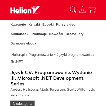
Kategorie
Książki
Ebooki
Kursy video
Audiobooki
Promocje
Nowości
Bestsellery
Darmowe ebooki
Helion.pl
»
Programowanie
»
Języki programowania
»
📚 .NET
Język C#. Programowanie. Wydanie
III. Microsoft .NET Development
Series
Anders Hejlsberg, Mads Torgersen, Scott Wiltamuth,
Peter Golde
Niedostępna