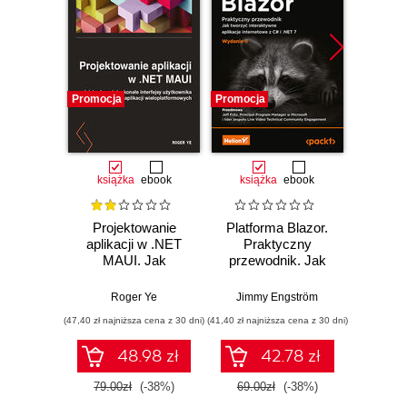
Promocja
Promocja
Promocj
książka
ebook
książka
ebook
ksią
Projektowanie
Platforma Blazor.
C# 11 
aplikacji w .NET
Praktyczny
prog
MAUI. Jak
przewodnik. Jak
a
budować
tworzyć
wielopl
doskonałe
interaktywne
Twórz
Roger Ye
Jimmy Engström
Mar
interfejsy
aplikacje
witryn
(47,40 zł najniższa cena z 30 dni)
(41,40 zł najniższa cena z 30 dni)
(89,50 zł naj
użytkownika dla
internetowe z C# i
serwi
aplikacji
.NET 7. Wydanie II
za
48.98 zł
42.78 zł
wieloplatformowych
ASP.N
Blazor 
79.00zł
(-38%)
69.00zł
(-38%)
179.0
Wyd