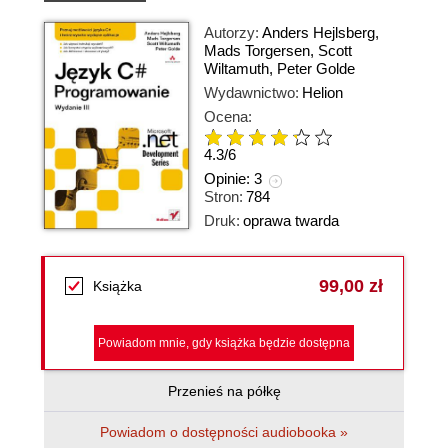
Autorzy:
Anders Hejlsberg
,
Mads Torgersen
,
Scott
Wiltamuth
,
Peter Golde
Wydawnictwo:
Helion
Ocena:
4.3
/
6
Opinie:
3
Stron:
784
Druk:
oprawa twarda
99,00 zł
Książka
Powiadom mnie, gdy książka będzie dostępna
Przenieś na półkę
Powiadom o dostępności audiobooka »