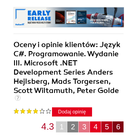
Oceny i opinie klientów: Język
C#. Programowanie. Wydanie
III. Microsoft .NET
Development Series Anders
Hejlsberg, Mads Torgersen,
Scott Wiltamuth, Peter Golde
Dodaj opinię
4.3
1
2
3
4
5
6