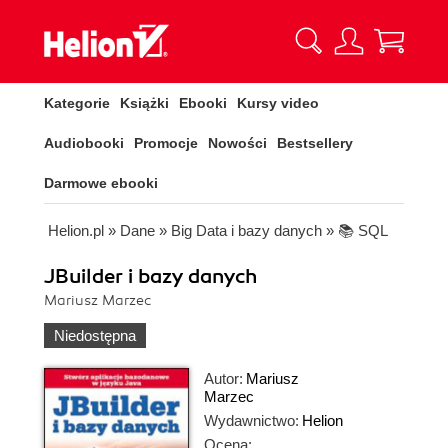
Kategorie
Książki
Ebooki
Kursy video
Audiobooki
Promocje
Nowości
Bestsellery
Darmowe ebooki
Helion.pl
»
Dane
»
Big Data i bazy danych
»
📚 SQL
JBuilder i bazy danych
Mariusz Marzec
Niedostępna
Autor:
Mariusz
Marzec
Wydawnictwo:
Helion
Ocena: