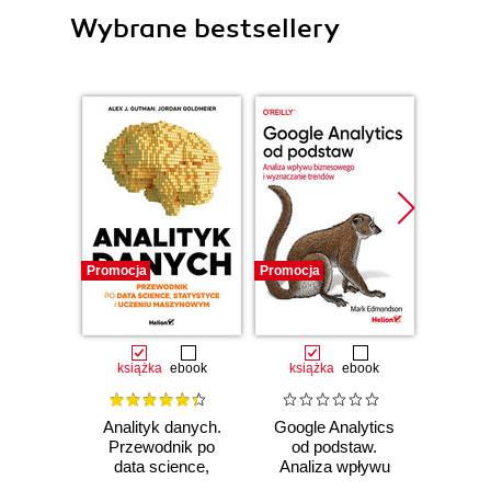
Wybrane bestsellery
Promocja
Promocja
Promocj
książka
ebook
książka
ebook
ksią
Analityk danych.
Google Analytics
Micro
Przewodnik po
od podstaw.
BI. Ja
data science,
Analiza wpływu
i wi
statystyce i
biznesowego i
da