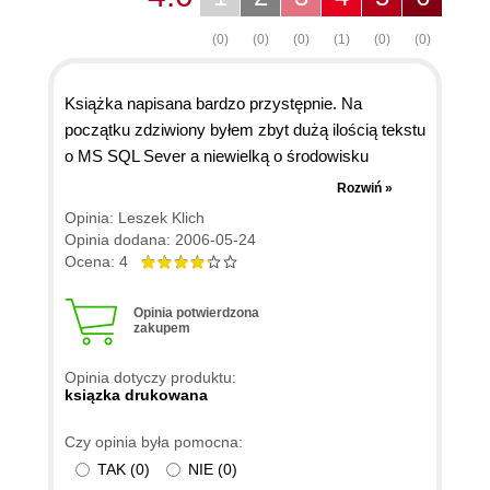
(0)
(0)
(0)
(1)
(0)
(0)
Książka napisana bardzo przystępnie. Na
początku zdziwiony byłem zbyt dużą ilością tekstu
o MS SQL Sever a niewielką o środowisku
JBuilder. Jednak podstawy serwera SQL są
Rozwiń »
opisane bardzo ciekawie a po wstępie przychodzi
Opinia: Leszek Klich
czas na Javę. Ogólnie - polecam. Nawet tym,
Opinia dodana: 2006-05-24
którzy piszą w innych językach a chcą się szybko
Ocena: 4
zapoznać z programowaniem dla MS SQL. Niska
cena a książka bardzo przydatna.
Opinia potwierdzona
zakupem
Opinia dotyczy produktu:
ksiązka drukowana
Czy opinia była pomocna:
TAK
(
0
)
NIE
(
0
)