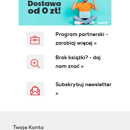
Podsumowanie (50)
Rozdział 4. Połączenie z bazą danych (51)
SQL Server 2000 (52)
DBase (55)
Access (55)
Program partnerski -
Sterowniki JDBC (56)
zarabiaj więcej »
Podsumowanie (59)
Rozdział 5. SQL Server 2000 (61)
Brak książki? - daj
Instalacja pakietu (64)
nam znać »
Struktura SQL Servera 2000 (69)
Usługi SQL Server (70)
Subskrybuj newsletter
Najważniejsze narzędzia pakietu (70)
Przygotowanie projektu bazy (81)
»
Migracja bazy (87)
Podsumowanie (90)
Rozdział 6. Tworzenie bazy danych Access (91)
Przykładowy projekt bazy (91)
Twoje Konto
Użytkownicy i uprawnienia (98)