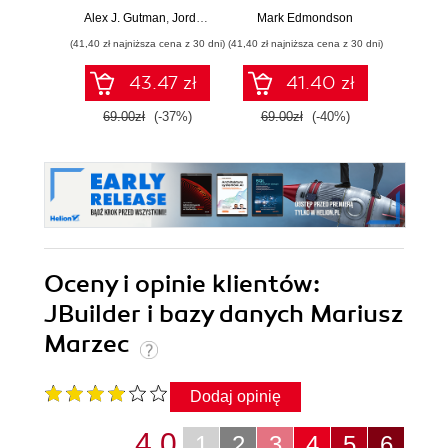
uczeniu
wyznaczanie
budow
Alex J. Gutman
,
Jordan Goldmeier
Mark Edmondson
Devin Kn
maszynowym
trendów
cyfro
(41,40 zł najniższa cena z 30 dni)
(41,40 zł najniższa cena z 30 dni)
(47,40 zł naj
43.47 zł
41.40 zł
69.00zł
(-37%)
69.00zł
(-40%)
79.0
Oceny i opinie klientów:
JBuilder i bazy danych Mariusz
Marzec
Dodaj opinię
4.0
1
2
3
4
5
6