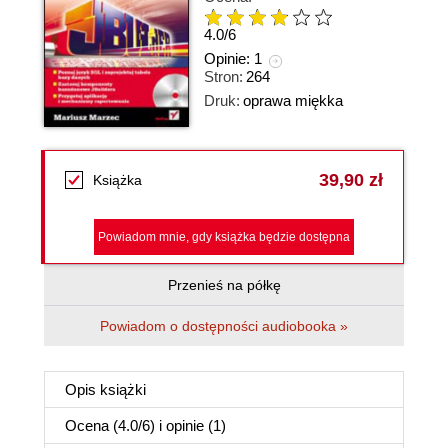
4.0
/
6
Opinie:
1
Stron:
264
Druk:
oprawa miękka
39,90 zł
Książka
Powiadom mnie, gdy książka będzie dostępna
Przenieś na półkę
Powiadom o dostępności audiobooka »
Opis
książki
Ocena (
4.0
/
6
) i opinie (1)