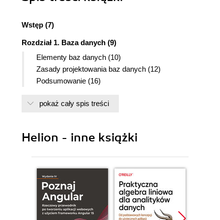
Wstęp (7)
Rozdział 1. Baza danych (9)
Elementy baz danych (10)
Zasady projektowania baz danych (12)
Podsumowanie (16)
Rozdział 2. Elementy języka SQL (17)
pokaż cały spis treści
Polecenia SQL (19)
SELECT (19)
INSERT (22)
Helion - inne książki
UPDATE (23)
DELETE (24)
CREATE TABLE (24)
DROP TABLE (27)
ALTER TABLE (28)
CREATE VIEW (29)
DROP VIEW (30)