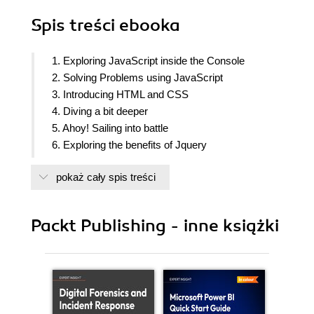
Spis treści
ebooka
1. Exploring JavaScript inside the Console
2. Solving Problems using JavaScript
3. Introducing HTML and CSS
4. Diving a bit deeper
5. Ahoy! Sailing into battle
6. Exploring the benefits of Jquery
7. Introducing the Canvas
pokaż cały spis treści
8. Building on Rat-Man!
9. Tidying up your code using OOP
10. Possibilities
Packt Publishing - inne książki