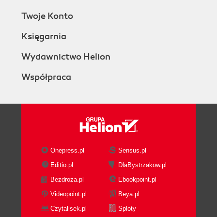
Twoje Konto
Księgarnia
Wydawnictwo Helion
Współpraca
Onepress.pl
Sensus.pl
Editio.pl
DlaBystrzakow.pl
Bezdroza.pl
Ebookpoint.pl
Videopoint.pl
Beya.pl
Czytalisek.pl
Sploty