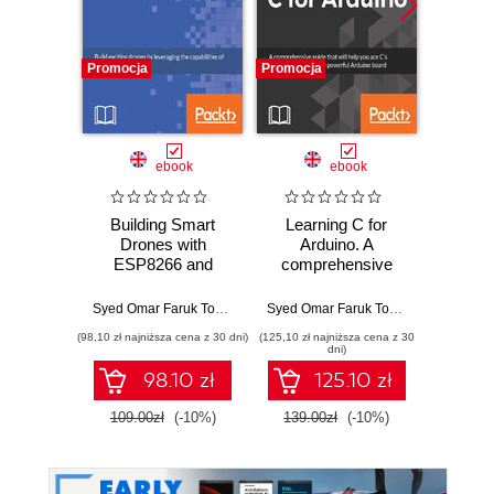
Promocja
Promocja
Promocj
ebook
ebook
ksią
Building Smart
Learning C for
Java
Drones with
Arduino. A
pierwsze
ESP8266 and
comprehensive
Błys
Arduino. Build
guide that will help
nauka p
exciting drones by
you ace C's
str
Syed Omar Faruk Towaha
Syed Omar Faruk Towaha
leveraging the
fundamentals using
a
(98,10 zł najniższa cena z 30 dni)
(125,10 zł najniższa cena z 30
(49,50 zł naj
capabilities of
the powerful
inte
dni)
Arduino and
Arduino board
98.10 zł
125.10 zł
ESP8266
109.00zł
(-10%)
139.00zł
(-10%)
99.0