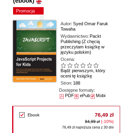
(ebook)
Promocja
Autor:
Syed Omar Faruk
Towaha
Wydawnictwo:
Packt
Publishing
(Z chęcią
przeczytam książkę w
języku polskim)
Ocena:
Bądź pierwszym, który
oceni tę książkę
Stron:
188
Dostępne formaty:
PDF
ePub
Mobi
76,49 zł
Ebook
84,99 zł
(-10%)
76,49 zł najniższa cena z 30 dni