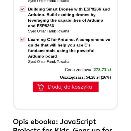
Syed Omar Faruk Towaha
Building Smart Drones with ESP8266 and
Arduino. Build exciting drones by
leveraging the capabilities of Arduino
and ESP8266
Syed Omar Faruk Towaha
Learning C for Arduino. A comprehensive
guide that will help you ace C's
fundamentals using the powerful
Arduino board
Syed Omar Faruk Towaha
Cena zestawu:
278.71 zł
Oszczędzasz: 54,28 zł (16%)
Dodaj do koszyka
Opis
ebooka
: JavaScript
Projects for Kids. Gear up for