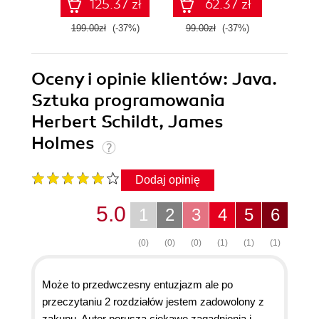
125.37 zł
62.37 zł
199.00zł
(-37%)
99.00zł
(-37%)
199.0
Oceny i opinie klientów: Java.
Sztuka programowania
Herbert Schildt, James
Holmes
Dodaj opinię
5.0
1
2
3
4
5
6
(0)
(0)
(0)
(1)
(1)
(1)
Może to przedwczesny entuzjazm ale po
przeczytaniu 2 rozdziałów jestem zadowolony z
zakupu. Autor porusza ciekawe zagadnienia i