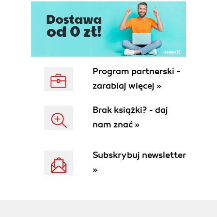
Interpreter języka SBASIC (50)
Analizator wyrażeń języka SBASIC (67)
Wyrażenia w SBASIC (67)
Tokeny SBASIC (68)
Interpreter (72)
Klasa InterpreterException (72)
Program partnerski -
Konstruktor klasy SBasic (72)
zarabiaj więcej »
Słowa kluczowe (74)
Metoda run() (75)
Brak książki? - daj
Metoda sbInterp() (76)
nam znać »
Przypisanie (77)
Instrukcja PRINT (78)
Instrukcja INPUT (79)
Subskrybuj newsletter
Instrukcja GOTO (80)
»
Instrukcja IF (83)
Pętla FOR (83)
Instrukcja GOSUB (86)
Instrukcja END (87)