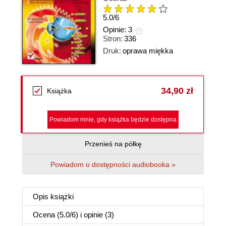
5.0
/
6
Opinie:
3
Stron:
336
Druk:
oprawa miękka
34,90 zł
Książka
Powiadom mnie, gdy książka będzie dostępna
Przenieś na półkę
Powiadom o dostępności audiobooka »
Opis
książki
Ocena (
5.0
/
6
) i opinie (3)