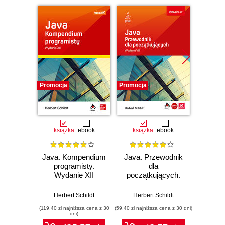
Promocja
Promocja
Promocj
książka
ebook
książka
ebook
ksią
Java. Kompendium
Java. Przewodnik
Java. 
programisty.
dla
pro
Wydanie XII
początkujących.
Wyd
Wydanie VIII
Herbert Schildt
Herbert Schildt
Herb
(119,40 zł najniższa cena z 30
(59,40 zł najniższa cena z 30 dni)
(119,40 zł 
dni)