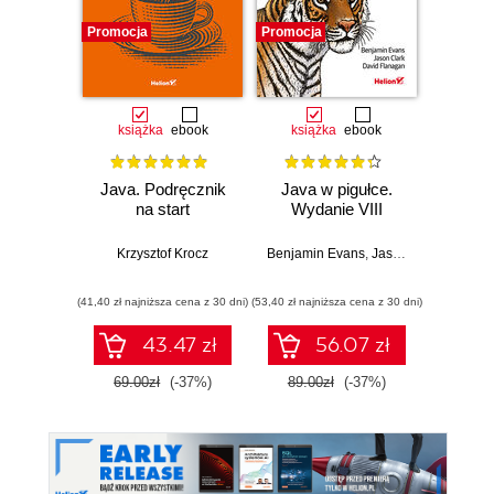
Promocja
Promocja
Promocj
książka
ebook
książka
ebook
ksią
Java. Podręcznik
Java w pigułce.
Java.
na start
Wydanie VIII
doświ
pro
Wyd
Krzysztof Krocz
Benjamin Evans
,
Jason Clark
,
David 
Cay S
(41,40 zł najniższa cena z 30 dni)
(53,40 zł najniższa cena z 30 dni)
(53,40 zł naj
43.47 zł
56.07 zł
69.00zł
(-37%)
89.00zł
(-37%)
89.0