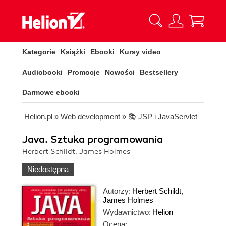
Kategorie
Książki
Ebooki
Kursy video
Audiobooki
Promocje
Nowości
Bestsellery
Darmowe ebooki
Helion.pl
»
Web development
»
📚 JSP i JavaServlet
Java. Sztuka programowania
Herbert Schildt, James Holmes
Niedostępna
Autorzy:
Herbert Schildt
,
James Holmes
Wydawnictwo:
Helion
Ocena: