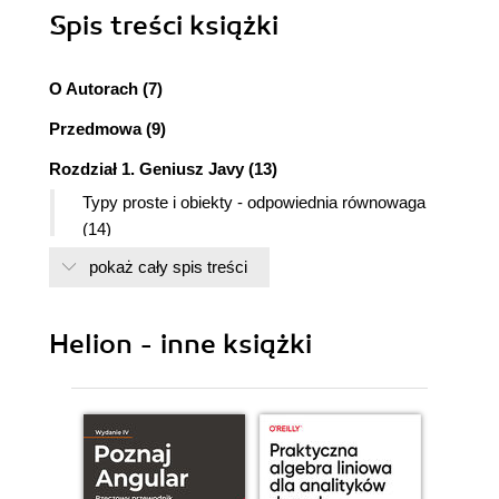
Spis treści
książki
O Autorach (7)
Przedmowa (9)
Rozdział 1. Geniusz Javy (13)
Typy proste i obiekty - odpowiednia równowaga
(14)
Zarządzanie pamięcią przez usuwanie
pokaż cały spis treści
niepotrzebnych obiektów (15)
Elegancki i prosty model wielowątkowy (16)
W pełni zintegrowane wyjątki (16)
Helion - inne książki
Zaakcentowanie znaczenia polimorfizmu (17)
Przenośność i bezpieczeństwo dzięki kodowi
bajtowemu (18)
Bogactwo interfejsów programistycznych Javy
(18)
Aplet (19)