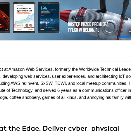
tect at Amazon Web Services, formerly the Worldwide Technical Leader
, developing web services, user experiences, and architecting IoT sol
cluding AWS re:Invent, SxSW, TDWI, and local meetup communities. 
tute of Technology, and served 6 years as a communications officer in
oga, coffee snobbery, games of all kinds, and annoying his family wit
at the Edge. Deliver cyber-physical