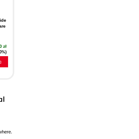
ide
are
0 zł
20%)
a
al
where.