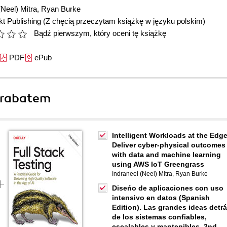
(Neel) Mitra
,
Ryan Burke
t Publishing
(Z chęcią przeczytam książkę w języku polskim)
Bądź pierwszym, który oceni tę książkę
PDF
ePub
 rabatem
Intelligent Workloads at the Edge
Deliver cyber-physical outcomes
with data and machine learning
using AWS IoT Greengrass
Indraneel (Neel) Mitra
,
Ryan Burke
Diseńo de aplicaciones con uso
intensivo en datos (Spanish
Edition). Las grandes ideas detr
de los sistemas confiables,
escalables y mantenibles. 2nd