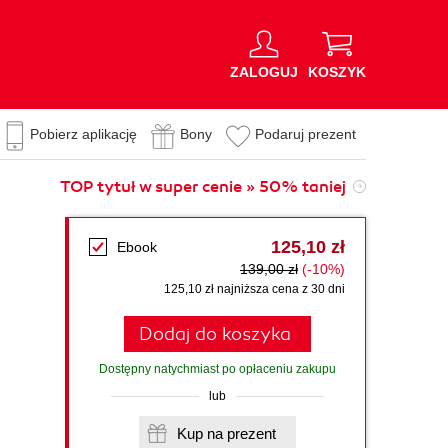
ZALOGUJ
KOSZYK
Pobierz aplikację
Bony
Podaruj prezent
TOP tytuł w super cenie » 50% taniej
125,10 zł
Ebook
139,00 zł
(-10%)
125,10 zł najniższa cena z 30 dni
Dodaj do koszyka
Dostępny natychmiast po opłaceniu zakupu
lub
Kup na prezent