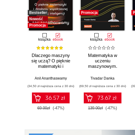
Bestseller
Promocja
P
Nowość
Promocja
książka
ebook
książka
ebook
Dlaczego maszyny
Matematyka w
się uczą? O pięknie
uczeniu
matematyki i
maszynowym.
działaniu
Opanuj algebrę
współczesnej
liniową, rachunek
Anil Ananthaswamy
Tivadar Danka
sztucznej inteligencji
różniczkowy i
(34,50 zł najniższa cena z 30 dni)
(69,50 zł najniższa cena z 30 dni)
(3
całkowy oraz
rachunek
36.57 zł
73.67 zł
prawdopodobieństwa
69.00zł
(-47%)
139.00zł
(-47%)