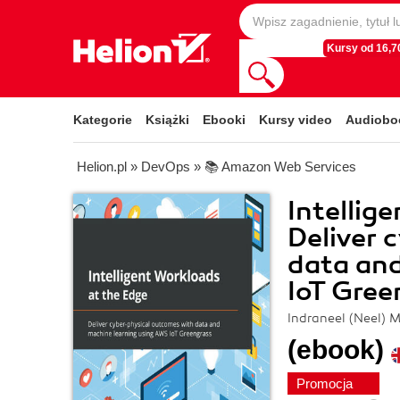
Kursy od 16,70
Kategorie
Książki
Ebooki
Kursy video
Audiobo
Helion.pl
»
DevOps
»
📚 Amazon Web Services
Intellig
Deliver 
data an
IoT Gree
Indraneel (Neel) M
(ebook)
Promocja