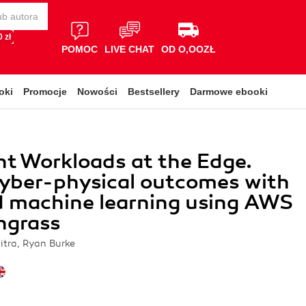
 zł
POMOC
LIVE CHAT
OD O,OOZŁ
oki
Promocje
Nowości
Bestsellery
Darmowe ebooki
ent Workloads at the Edge.
cyber-physical outcomes with
d machine learning using AWS
ngrass
itra, Ryan Burke