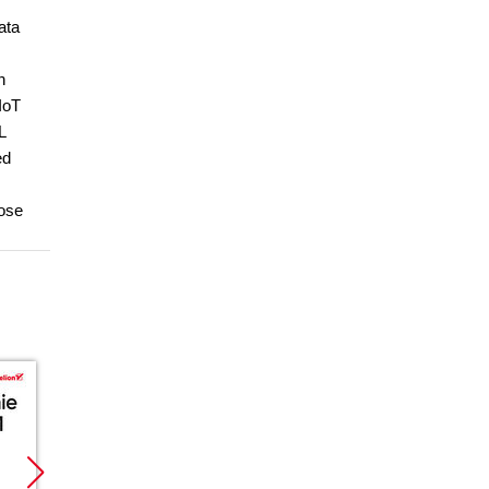
ata
n
IoT
L
ed
hose