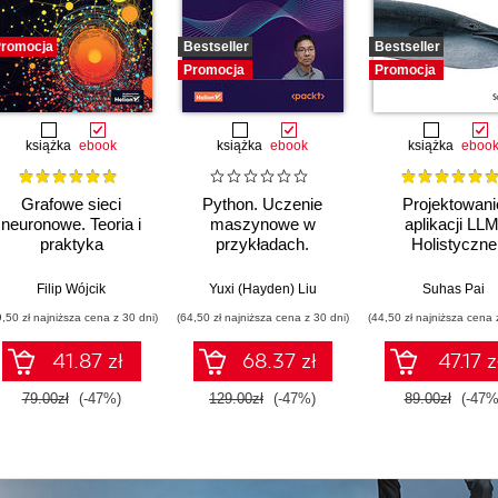
romocja
Bestseller
Bestseller
Promocja
Promocja
książka
ebook
książka
ebook
książka
eboo
Grafowe sieci
Python. Uczenie
Projektowani
neuronowe. Teoria i
maszynowe w
aplikacji LLM
praktyka
przykładach.
Holistyczne
Najlepsze praktyki w
podejście do du
realnych
modeli języko
Filip Wójcik
Yuxi (Hayden) Liu
Suhas Pai
zastosowaniach.
9,50 zł najniższa cena z 30 dni)
(64,50 zł najniższa cena z 30 dni)
(44,50 zł najniższa cena 
Wydanie IV
41.87 zł
68.37 zł
47.17 z
79.00zł
(-47%)
129.00zł
(-47%)
89.00zł
(-47%