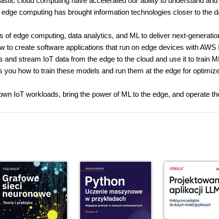
stic cloud computing have accelerated our ability to understand and
 edge computing has brought information technologies closer to the d
s of edge computing, data analytics, and ML to deliver next-generatio
w to create software applications that run on edge devices with AWS 
 and stream IoT data from the edge to the cloud and use it to train M
ou how to train these models and run them at the edge for optimiz
r own IoT workloads, bring the power of ML to the edge, and operate t