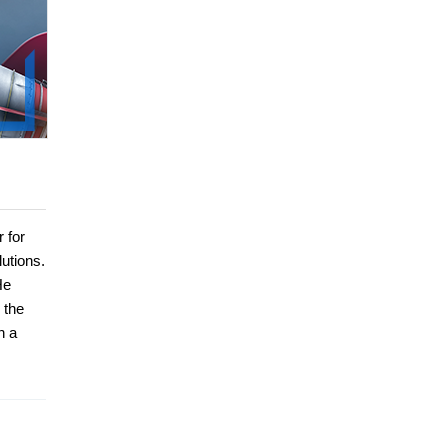
 for
utions.
He
 the
h a