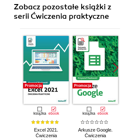
Zobacz pozostałe książki z
serii Ćwiczenia praktyczne
Promocja
Promocja
Promocj
książka
ebook
książka
ebook
ksią
Excel 2021.
Arkusze Google.
Exc
Ćwiczenia
Ćwiczenia
Ćw