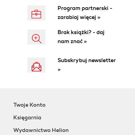
Tryb Ortho (81)
Program partnerski -
Tryb Esnap - charakterystyczne punkty
zarabiaj więcej »
elementów (83)
Rozdział 5. Wymiarowanie (89)
Brak książki? - daj
Rozdział 6. Widoki (103)
nam znać »
Rozdział 7. Tekst - czcionka i ustawienia (107)
Subskrybuj newsletter
Styl tekstu (107)
»
Rozdział 8. Warstwy (111)
Rozdział 9. Rysunki 3D (117)
Rozdział 10. Drukowanie (121)
Rozdział 11. Rysunki do samodzielnego wykonania
Twoje Konto
(127)
Księgarnia
Wydawnictwo Helion