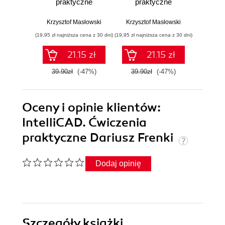
praktyczne
praktyczne
pr
Krzysztof Masłowski
Krzysztof Masłowski
Krzysz
(19,95 zł najniższa cena z 30 dni)
(19,95 zł najniższa cena z 30 dni)
(14,95 zł naj
21.15 zł
21.15 zł
39.90zł
(-47%)
39.90zł
(-47%)
29.9
Oceny i opinie klientów:
IntelliCAD. Ćwiczenia
praktyczne Dariusz Frenki
Dodaj opinię
Szczegóły
książki