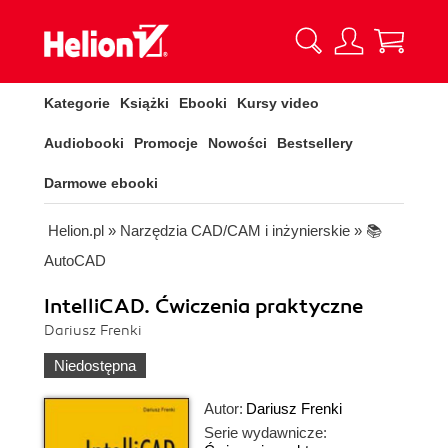
Kategorie
Książki
Ebooki
Kursy video
Audiobooki
Promocje
Nowości
Bestsellery
Darmowe ebooki
Helion.pl
»
Narzędzia CAD/CAM i inżynierskie
»
📚
AutoCAD
IntelliCAD. Ćwiczenia praktyczne
Dariusz Frenki
Niedostępna
Autor:
Dariusz Frenki
Serie wydawnicze: