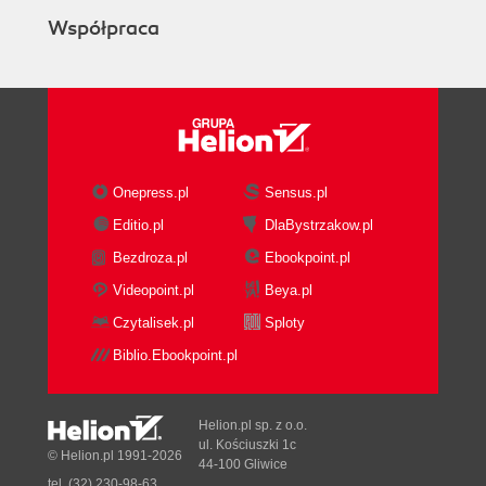
Współpraca
Onepress.pl
Sensus.pl
Editio.pl
DlaBystrzakow.pl
Bezdroza.pl
Ebookpoint.pl
Videopoint.pl
Beya.pl
Czytalisek.pl
Sploty
Biblio.Ebookpoint.pl
Helion.pl sp. z o.o.
ul. Kościuszki 1c
© Helion.pl 1991-2026
44-100 Gliwice
tel. (32) 230-98-63