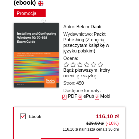
(ebook)
Promocja
Autor:
Bekim Dauti
Wydawnictwo:
Packt
Publishing
(Z chęcią
przeczytam książkę w
języku polskim)
Ocena:
Bądź pierwszym, który
oceni tę książkę
Stron:
490
Dostępne formaty:
PDF
ePub
Mobi
116,10 zł
Ebook
129,00 zł
(-10%)
116,10 zł najniższa cena z 30 dni