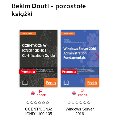
Bekim Dauti - pozostałe
książki
Promocja
Promocja
Promocj
ebook
ebook
ksią
CCENT/CCNA:
Windows Server
Windo
ICND1 100-105
2016
2025. 