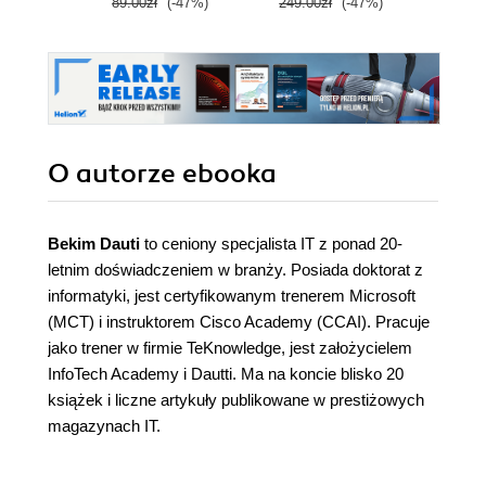
89.00zł
(-47%)
249.00zł
(-47%)
179.0
O autorze
ebooka
Bekim Dauti
to ceniony specjalista IT z ponad 20-
letnim doświadczeniem w branży. Posiada doktorat z
informatyki, jest certyfikowanym trenerem Microsoft
(MCT) i instruktorem Cisco Academy (CCAI). Pracuje
jako trener w firmie TeKnowledge, jest założycielem
InfoTech Academy i Dautti. Ma na koncie blisko 20
książek i liczne artykuły publikowane w prestiżowych
magazynach IT.