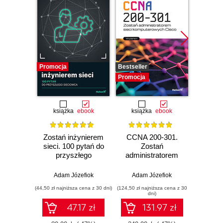
Promocja
Bestseller
Bestselle
Promocja
Promocj
książka
ebook
książka
ebook
ksią
Zostań inżynierem
CCNA 200-301.
S
sieci. 100 pytań do
Zostań
ope
przyszłego
administratorem
Wy
sieciowca
sieci
komputerowych
Adam Józefiok
Adam Józefiok
Cisco. Wydanie II
(44,50 zł najniższa cena z 30 dni)
(124,50 zł najniższa cena z 30
(89,50 zł naj
dni)
47.17 zł
131.97 zł