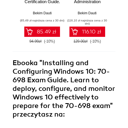
Certification Guide.
Administration
admin
Learn computer
Fundamentals.
przyg
network essentials
Deploy, set up, and
egzami
Bekim Dauti
Bekim Dauti
Bek
and enhance your
deliver network
Wyd
(85,49 zł najniższa cena z 30 dni)
(116,10 zł najniższa cena z 30
(69,50 zł naj
networking skills
services with
dni)
by obtaining the
Windows Server
85.49 zł
116.10 zł
CCENT
while preparing for
certification
the MTA 98-365
94.99zł
(-10%)
129.00zł
(-10%)
139.0
exam and pass it
with ease
Ebooka
"Installing and
Configuring Windows 10: 70-
698 Exam Guide. Learn to
deploy, configure, and monitor
Windows 10 effectively to
prepare for the 70-698 exam"
przeczytasz na: