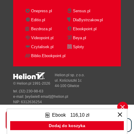
Onepress.pl
Sensus.pl
Editio.pl
DlaBystrzakow.pl
Bezdroza.pl
Ebookpoint.pl
Videopoint.pl
Beya.pl
Czytalisek.pl
Sploty
Biblio.Ebookpoint.pl
Helion.pl sp. z o.o.
ul. Kościuszki 1c
© Helion.pl 1991-2026
44-100 Gliwice
tel. (32) 230-98-63
e-mail:
[wyświetl email]@helion.pl
NIP: 6312636254
Regon: 241989027
Ebook
116,10 zł
Designed with ♥ by
Tonik.pl
Dodaj do koszyka
Pełna wersja strony »