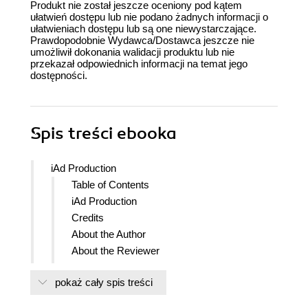
Produkt nie został jeszcze oceniony pod kątem
ułatwień dostępu lub nie podano żadnych informacji o
ułatwieniach dostępu lub są one niewystarczające.
Prawdopodobnie Wydawca/Dostawca jeszcze nie
umożliwił dokonania walidacji produktu lub nie
przekazał odpowiednich informacji na temat jego
dostępności.
Spis treści
ebooka
iAd Production
Table of Contents
iAd Production
Credits
About the Author
About the Reviewer
www.PacktPub.com
pokaż cały spis treści
Support files, eBooks, discount offers
and more