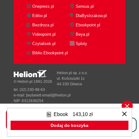
Summary
Onepress.pl
Sensus.pl
2. Preparing Your Content for Mobile
Editio.pl
DlaBystrzakow.pl
Including media in iAds
Bezdroza.pl
Ebookpoint.pl
Overcoming mobile constraints
Designing for the small screen
Videopoint.pl
Beya.pl
Delivering content when download
Czytalisek.pl
Sploty
speeds are limited
Biblio.Ebookpoint.pl
Complying with file size
restrictions
Working with images
Helion.pl sp. z o.o.
Understanding the different image
ul. Kościuszki 1c
© Helion.pl 1991-2026
44-100 Gliwice
formats
tel. (32) 230-98-63
Resizing an image
e-mail:
[wyświetl email]@helion.pl
Time for action cropping images using
NIP: 6312636254
Regon: 241989027
Preview
Ebook
143,10 zł
What just happened?
Designed with ♥ by
Tonik.pl
Cropping a section from an image
Dodaj do koszyka
Time for action cropping a selection
Pełna wersja strony »
What just happened?