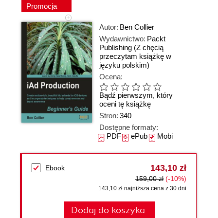
Promocja
Autor:
Ben Collier
Wydawnictwo:
Packt
Publishing
(Z chęcią
przeczytam książkę w
języku polskim)
Ocena:
Bądź pierwszym, który
oceni tę książkę
Stron:
340
Dostępne formaty:
PDF
ePub
Mobi
143,10 zł
Ebook
159,00 zł
(-10%)
143,10 zł najniższa cena z 30 dni
Dodaj do koszyka