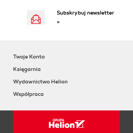
Styling with CSS3
Interacting with JavaScript
Subskrybuj newsletter
Arranging the files
»
Using tools to create and test iAds
Introducing iAd Producer
Testing with the iOS Simulator and
the iAd Tester app
Speeding development with iAd for
Twoje Konto
Developers
Joining the developer program
Księgarnia
Using the right hardware
You've got a Mac
Wydawnictwo Helion
Time for action checking your Mac
Współpraca
What just happened?
Time to get a Mac
Becoming a registered developer
Time for action signing up for the
developer program
What just happened?