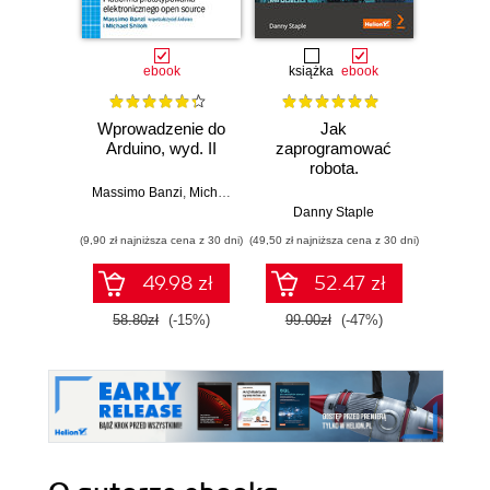
ebook
książka
ebook
ksią
Wprowadzenie do
Jak
Przys
Arduino, wyd. II
zaprogramować
Lean 
robota.
roz
Zastosowanie
techn
Massimo Banzi
,
Michael Shiloh
Raspberry Pi i
Danny Staple
Pythona w
(9,90 zł najniższa cena z 30 dni)
(49,50 zł najniższa cena z 30 dni)
(29,49 zł naj
tworzeniu
autonomicznych
49.98 zł
52.47 zł
robotów. Wydanie
II
58.80zł
(-15%)
99.00zł
(-47%)
59.0