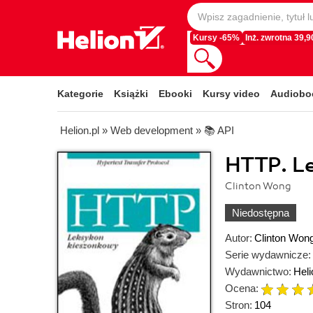
Kursy -65%
Inż. zwrotna 39,90
Kategorie
Książki
Ebooki
Kursy video
Audiobo
Helion.pl
»
Web development
»
📚 API
HTTP. L
Clinton Wong
Niedostępna
Autor:
Clinton Won
Serie wydawnicze:
Wydawnictwo:
Heli
Ocena:
Stron:
104