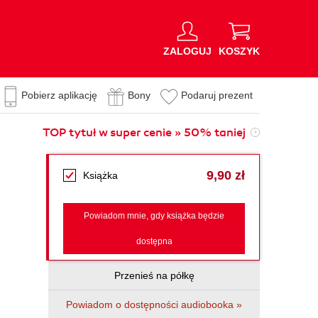
ZALOGUJ
KOSZYK
Pobierz aplikację
Bony
Podaruj prezent
TOP tytuł w super cenie » 50% taniej
9,90 zł
Książka
Powiadom mnie, gdy książka będzie
dostępna
Przenieś na półkę
Powiadom o dostępności audiobooka »