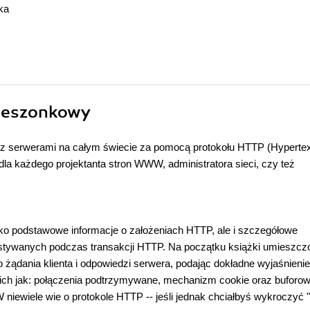
ka
kieszonkowy
z serwerami na całym świecie za pomocą protokołu HTTP (Hypertex
 dla każdego projektanta stron WWW, administratora sieci, czy też
ko podstawowe informacje o założeniach HTTP, ale i szczegółowe
stywanych podczas transakcji HTTP. Na początku książki umieszcz
żądania klienta i odpowiedzi serwera, podając dokładne wyjaśnienie
h jak: połączenia podtrzymywane, mechanizm cookie oraz buforow
iewiele wie o protokole HTTP -- jeśli jednak chciałbyś wykroczyć 