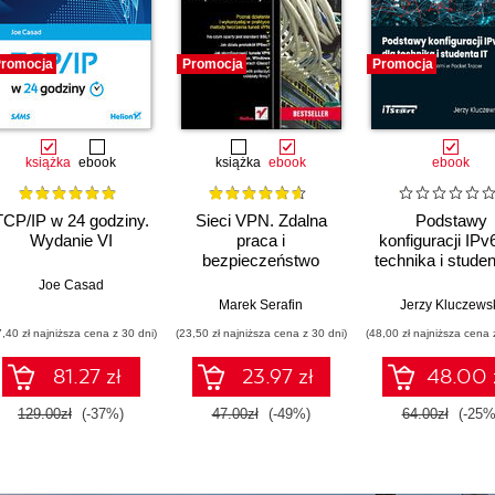
romocja
Promocja
Promocja
książka
ebook
książka
ebook
ebook
TCP/IP w 24 godziny.
Sieci VPN. Zdalna
Podstawy
Wydanie VI
praca i
konfiguracji IPv
bezpieczeństwo
technika i studen
danych. Wydanie II
z przykładami
Joe Casad
rozszerzone
ćwiczeniami
Marek Serafin
Jerzy Kluczews
Packet Trace
7,40 zł najniższa cena z 30 dni)
(23,50 zł najniższa cena z 30 dni)
(48,00 zł najniższa cena 
81.27 zł
23.97 zł
48.00 
129.00zł
(-37%)
47.00zł
(-49%)
64.00zł
(-25%