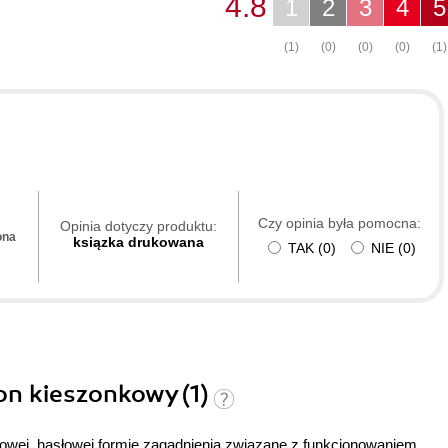
4.8
1
2
3
4
5
(1)
(0)
(0)
(0)
(1)
Czy opinia była pomocna:
Opinia dotyczy produktu:
ona
ksiązka drukowana
TAK
(
0
)
NIE
(
0
)
on kieszonkowy (1)
owej, hasłowej formie zagadnienia związane z funkcjonowaniem