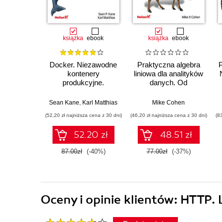
książka
ebook
książka
ebook
Docker. Niezawodne
Praktyczna algebra
kontenery
liniowa dla analityków
produkcyjne.
danych. Od
Praktyczne
podstawowych
zastosowania.
koncepcji do
Sean Kane
,
Karl Matthias
Mike Cohen
Wydanie III
użytecznych aplikacji
(52,20 zł najniższa cena z 30 dni)
(46,20 zł najniższa cena z 30 dni)
(8
w Pythonie
52.20 zł
48.51 zł
87.00zł
(-40%)
77.00zł
(-37%)
Oceny i opinie klientów: HTTP