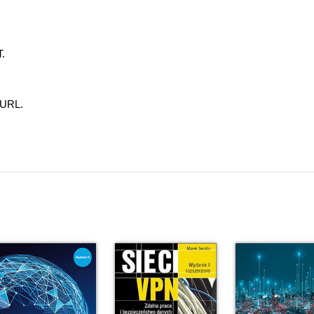
.
 URL.