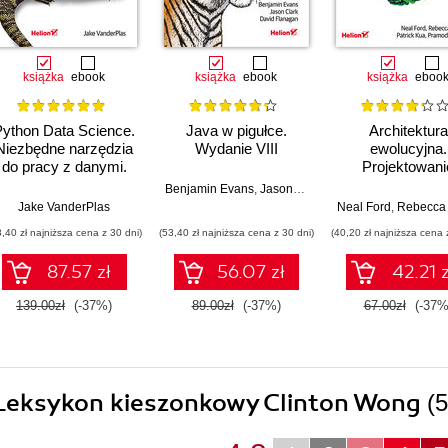
książka
ebook
książka
ebook
książka
eboo
Python Data Science.
Java w pigułce.
Architektura
Niezbędne narzędzia
Wydanie VIII
ewolucyjna.
do pracy z danymi.
Projektowani
Wydanie II
oprogramowani
Benjamin Evans
,
Jason Clark
,
David Flanagan
wsparcie zmia
Jake VanderPlas
Neal Ford
,
Rebecca Par
Wydanie II
3,40 zł najniższa cena z 30 dni)
(53,40 zł najniższa cena z 30 dni)
(40,20 zł najniższa cena 
87.57 zł
56.07 zł
42.21 z
139.00zł
(-37%)
89.00zł
(-37%)
67.00zł
(-37%
. Leksykon kieszonkowy Clinton Wong
(