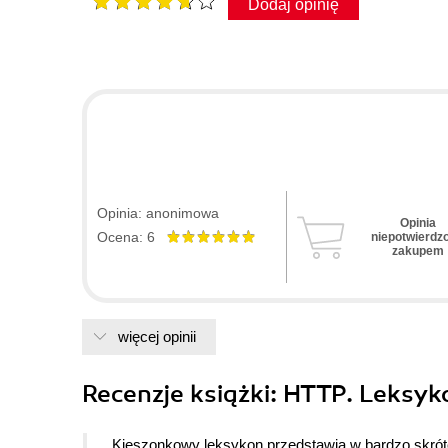
Dodaj opinię
Opinia: anonimowa
Opinia
Ocena: 6
niepotwierdz
zakupem
więcej opinii
Recenzje
książki
: HTTP. Leksyk
Kieszonkowy leksykon przedstawia w bardzo skrót