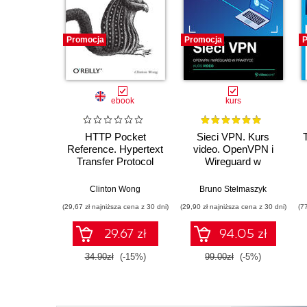
Promocja
Promocja
P
ebook
kurs
HTTP Pocket
Sieci VPN. Kurs
Reference. Hypertext
video. OpenVPN i
Transfer Protocol
Wireguard w
praktyce
Clinton Wong
Bruno Stelmaszyk
(29,67 zł najniższa cena z 30 dni)
(29,90 zł najniższa cena z 30 dni)
(7
29.67 zł
94.05 zł
34.90zł
(-15%)
99.00zł
(-5%)