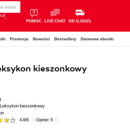
 zł
POMOC
LIVE CHAT
OD O,OOZŁ
oki
Promocje
Nowości
Bestsellery
Darmowe ebooki
eksykon kieszonkowy
g
Leksykon kieszonkowy
on
4.8
/
6
Opinie:
5