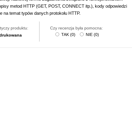
i opisy metod HTTP (GET, POST, CONNECT itp.), kody odpowiedzi
je na temat typów danych protokołu HTTP.
tyczy produktu:
Czy recenzja była pomocna:
TAK
(
0
)
NIE
(
0
)
 drukowana