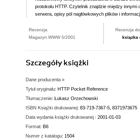
protokołu HTTP. Czytelnik znajdzie między innym
serwera, opisy pól nagłówkowych plików i informac
Recenzja:
Recenzja do
Magazyn WWW 5/2001
ksiązka
Szczegóły
książki
Dane producenta
»
Tytuł oryginału:
HTTP Pocket Reference
Tłumaczenie:
Łukasz Orzechowski
ISBN Książki drukowanej:
83-719-7367-5, 8371973675
Data wydania książki drukowanej :
2001-01-03
Format:
B6
Numer z katalogu:
1504