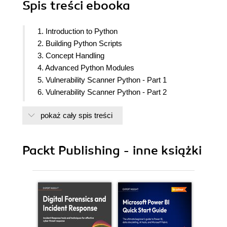
Spis treści
ebooka
1. Introduction to Python
2. Building Python Scripts
3. Concept Handling
4. Advanced Python Modules
5. Vulnerability Scanner Python - Part 1
6. Vulnerability Scanner Python - Part 2
7. Machine Learning and Cyber Security
pokaż cały spis treści
8. Automating Web Application Scanning - Part 1
9. Automated Web Application Scanning - Part 2
10. Building a Custom Crawler
Packt Publishing - inne książki
11. Reverse-Engineering Linux Applications
12. Reverse Engineering Windows Applications
13. Exploit Development
14. Cyber Threat Intelligence
15. Other Wonders of Python
16. Assessments