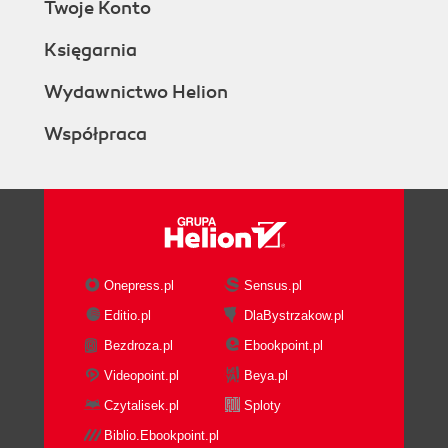
Twoje Konto
Księgarnia
Wydawnictwo Helion
Współpraca
Onepress.pl
Sensus.pl
Editio.pl
DlaBystrzakow.pl
Bezdroza.pl
Ebookpoint.pl
Videopoint.pl
Beya.pl
Czytalisek.pl
Sploty
Biblio.Ebookpoint.pl