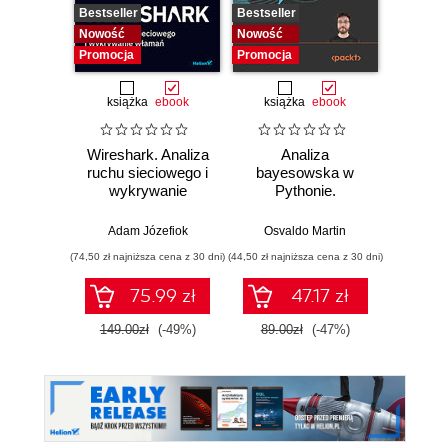
Bestseller
Bestseller
Nowość
Nowość
Nowość
Promocj
Promocja
Promocja
książka
ebook
książka
ebook
Wireshark. Analiza
Analiza
Wazuh.
ruchu sieciowego i
bayesowska w
Od in
wykrywanie
Pythonie.
pierws
włamań
Praktyczny
przewodnik po
Adam Józefiok
Osvaldo Martin
Adam
modelowaniu
(74,50 zł najniższa cena z 30 dni)
(44,50 zł najniższa cena z 30 dni)
(111,75 zł 
probabilistycznym.
Wydanie III
75.99 zł
47.17 zł
149.00zł
(-49%)
89.00zł
(-47%)
149.