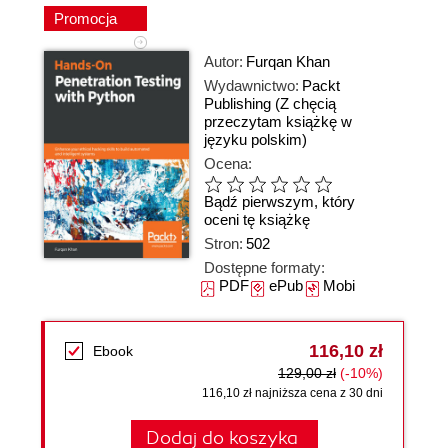
Promocja
Autor:
Furqan Khan
Wydawnictwo:
Packt
Publishing
(Z chęcią
przeczytam książkę w
języku polskim)
Ocena:
Bądź pierwszym, który
oceni tę książkę
Stron:
502
Dostępne formaty:
PDF
ePub
Mobi
116,10 zł
Ebook
129,00 zł
(-10%)
116,10 zł najniższa cena z 30 dni
Dodaj do koszyka