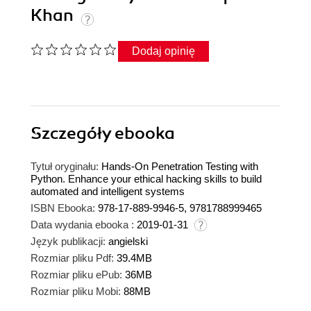
Khan
Dodaj opinię
Szczegóły
ebooka
Tytuł oryginału:
Hands-On Penetration Testing with
Python. Enhance your ethical hacking skills to build
automated and intelligent systems
ISBN Ebooka:
978-17-889-9946-5, 9781788999465
Data wydania ebooka :
2019-01-31
Język publikacji:
angielski
Rozmiar pliku Pdf:
39.4MB
Rozmiar pliku ePub:
36MB
Rozmiar pliku Mobi:
88MB