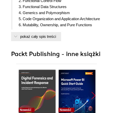
2. Functional Control Flow
3. Functional Data Structures
4. Generics and Polymorphism
5. Code Organization and Application Architecture
6. Mutability, Ownership, and Pure Functions
7. Design Patterns
pokaż cały spis treści
8. Implementing Concurrency
9. Metaprogramming,Debugging, and
Performance
Packt Publishing - inne książki
Nowość
Nowość
Nowość