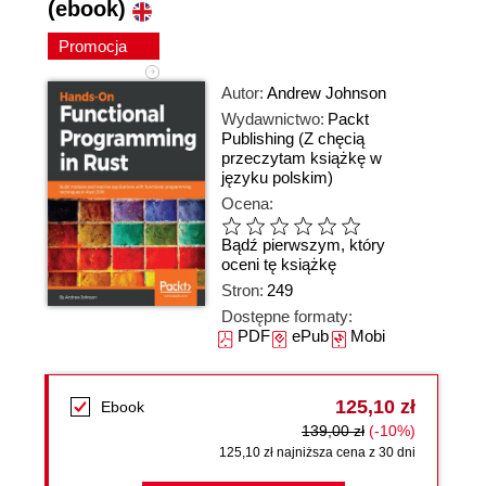
(ebook)
Promocja
Autor:
Andrew Johnson
Wydawnictwo:
Packt
Publishing
(Z chęcią
przeczytam książkę w
języku polskim)
Ocena:
Bądź pierwszym, który
oceni tę książkę
Stron:
249
Dostępne formaty:
PDF
ePub
Mobi
125,10 zł
Ebook
139,00 zł
(-10%)
125,10 zł najniższa cena z 30 dni