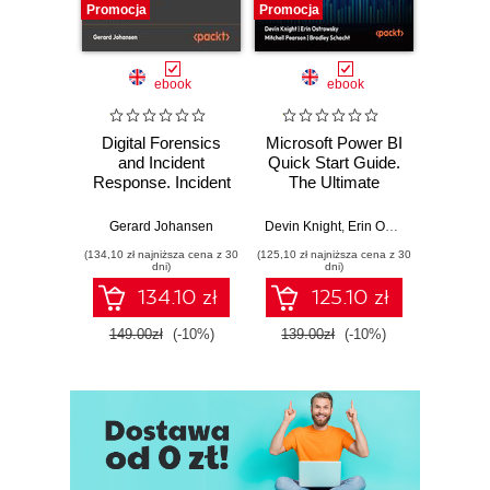
Promocja
Promocja
Promocj
ebook
ebook
Digital Forensics
Microsoft Power BI
Pract
and Incident
Quick Start Guide.
Intel
Response. Incident
The Ultimate
Data-D
Response tools
Beginner's Guide
Hunti
and techniques for
to Power BI, Data
your c
Gerard Johansen
Devin Knight
,
Erin Ostrowsky
,
Mitchel
effective cyber
Storytelling, AI
effor
(134,10 zł najniższa cena z 30
(125,10 zł najniższa cena z 30
(116,10 zł 
threat response -
Tools, and
dete
dni)
dni)
Fourth Edition
Microsoft Fabric -
def
134.10 zł
125.10 zł
Fourth Edition
ATT&C
tool
149.00zł
(-10%)
139.00zł
(-10%)
129.0
E