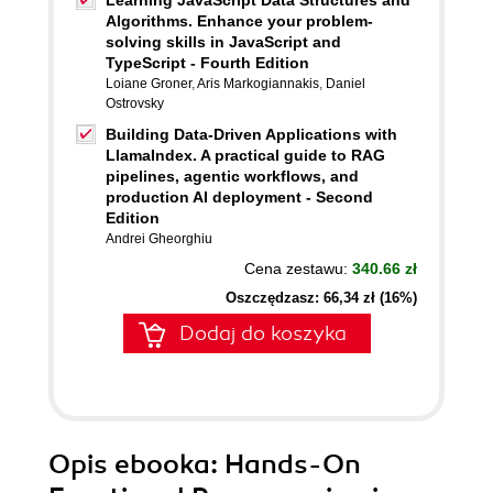
Learning JavaScript Data Structures and
Algorithms. Enhance your problem-
solving skills in JavaScript and
TypeScript - Fourth Edition
Loiane Groner
,
Aris Markogiannakis
,
Daniel
Ostrovsky
Building Data-Driven Applications with
LlamaIndex. A practical guide to RAG
pipelines, agentic workflows, and
production AI deployment - Second
Edition
Andrei Gheorghiu
Cena zestawu:
340.66 zł
Oszczędzasz: 66,34 zł (16%)
Dodaj do koszyka
Opis
ebooka
: Hands-On