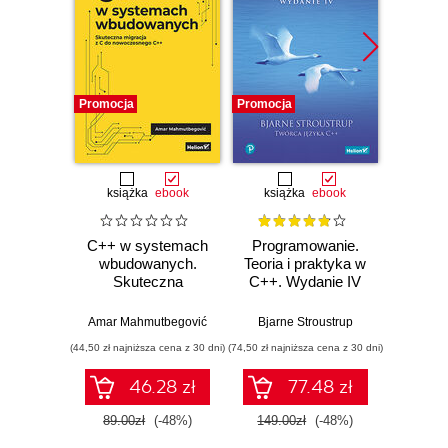
Promocja
Promocja
Promocj
książka
ebook
książka
ebook
ksią
C++ w systemach
Programowanie.
50 a
wbudowanych.
Teoria i praktyka w
któr
Skuteczna
C++. Wydanie IV
zna
migracja z C do
pro
nowoczesnego
Kla
Amar Mahmutbegović
Bjarne Stroustrup
Imr
C++
now
(44,50 zł najniższa cena z 30 dni)
(74,50 zł najniższa cena z 30 dni)
(44,50 zł naj
alg
dzied
46.28 zł
77.48 zł
masz
proj
89.00zł
(-48%)
149.00zł
(-48%)
89.0
oprog
system