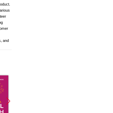
roduct.
arious
teer
ng
tomer
s, and