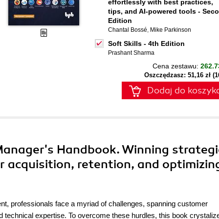
effortlessly with best practices,
tips, and AI-powered tools - Sec
Edition
Chantal Bossé
,
Mike Parkinson
Soft Skills - 4th Edition
Prashant Sharma
Cena zestawu:
262.7
Oszczędzasz: 51,16 zł (
Dodaj do koszyk
Manager's Handbook. Winning strategi
 acquisition, retention, and optimizin
, professionals face a myriad of challenges, spanning customer
nd technical expertise. To overcome these hurdles, this book crystaliz