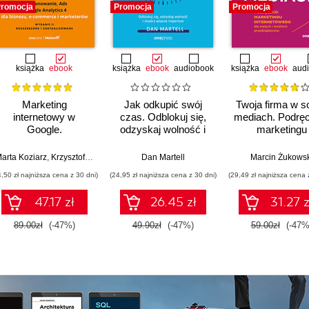
romocja
Promocja
Promocja
książka
ebook
książka
ebook
audiobook
książka
ebook
aud
Marketing
Jak odkupić swój
Twoja firma w so
internetowy w
czas. Odblokuj się,
mediach. Podręc
Google.
odzyskaj wolność i
marketingu
Pozycjonowanie, Ads
stwórz własne
internetowego 
& Google Analytics 4
imperium
małych i średn
arta Koziarz
,
Krzysztof Marzec
,
Tomasz Trzósło
Dan Martell
Marcin Żukowsk
dla biznesu, e-
przedsiębiorst
4,50 zł najniższa cena z 30 dni)
(24,95 zł najniższa cena z 30 dni)
(29,49 zł najniższa cena 
commerce,
Wydanie IV
marketerów. Wydanie
poszerzone
47.17 zł
26.45 zł
31.27 z
II zaktualizowane i
rozszerzone
89.00zł
(-47%)
49.90zł
(-47%)
59.00zł
(-47%