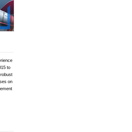
erience
015 to
 robust
uses on
gement