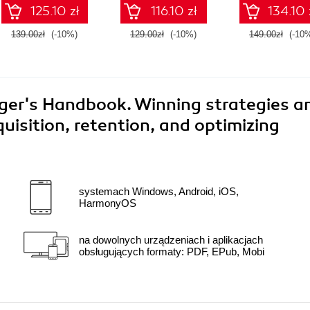
to the next lev
125.10 zł
116.10 zł
134.10 
139.00zł
(-10%)
129.00zł
(-10%)
149.00zł
(-10
er's Handbook. Winning strategies a
uisition, retention, and optimizing
systemach Windows, Android, iOS,
HarmonyOS
na dowolnych urządzeniach i aplikacjach
obsługujących formaty: PDF, EPub, Mobi