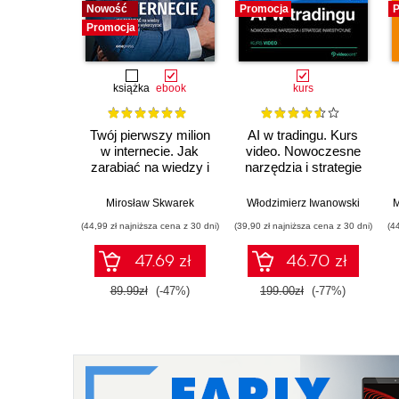
Nowość
Promocja
P
Promocja
książka
ebook
kurs
Twój pierwszy milion
AI w tradingu. Kurs
w internecie. Jak
video. Nowoczesne
zarabiać na wiedzy i
narzędzia i strategie
maksymalnie
inwestycyjne
wykorzystać swój
Mirosław Skwarek
Włodzimierz Iwanowski
M
potencjał
(44,99 zł najniższa cena z 30 dni)
(39,90 zł najniższa cena z 30 dni)
(4
47.69 zł
46.70 zł
89.99zł
(-47%)
199.00zł
(-77%)