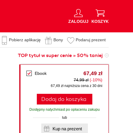
ZALOGUJ
KOSZYK
Pobierz aplikację
Bony
Podaruj prezent
TOP tytuł w super cenie » 50% taniej
67,49 zł
Ebook
74,99 zł
(-10%)
67,49 zł najniższa cena z 30 dni
Dodaj do koszyka
Dostępny natychmiast po opłaceniu zakupu
lub
Kup na prezent