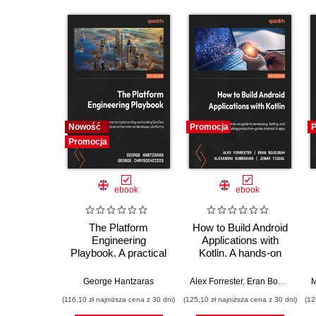
Nowość
Promocja
P
Promocja
ebook
ebook
The Platform
How to Build Android
Engineering
Applications with
Playbook. A practical
Kotlin. A hands-on
guide to implementing
guide to developing,
and scaling DevOps
testing, and
George Hantzaras
Alex Forrester
,
Eran Boudjnah
,
A
M
with cloud native
publishing production-
(116,10 zł najniższa cena z 30 dni)
(125,10 zł najniższa cena z 30 dni)
(12
internal developer
grade Android 16