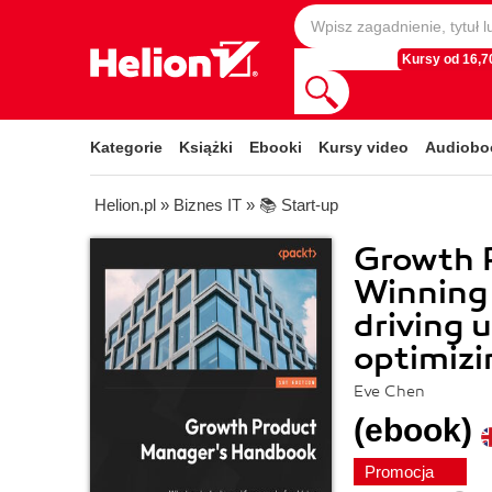
Kursy od 16,70
Kategorie
Książki
Ebooki
Kursy video
Audiobo
Helion.pl
»
Biznes IT
»
📚 Start-up
Growth 
Winning 
driving 
optimizi
Eve Chen
(ebook)
Promocja