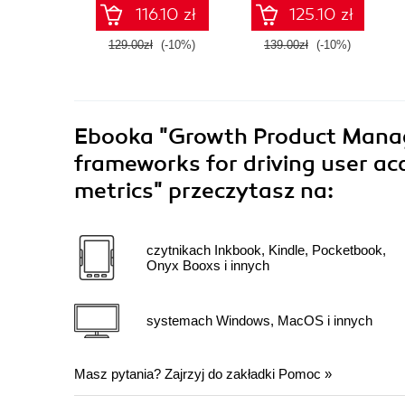
platforms
apps - Third Edition
116.10 zł
125.10 zł
129.00zł
(-10%)
139.00zł
(-10%)
Ebooka
"Growth Product Manag
frameworks for driving user acq
metrics"
przeczytasz na:
czytnikach Inkbook, Kindle, Pocketbook,
Onyx Booxs i innych
systemach Windows, MacOS i innych
Masz pytania? Zajrzyj do zakładki
Pomoc
»