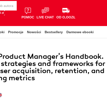
 zł
POMOC
LIVE CHAT
OD O,OOZŁ
oki
Promocje
Nowości
Bestsellery
Darmowe ebooki
Product Manager's Handbook.
strategies and frameworks for
user acquisition, retention, and
ng metrics