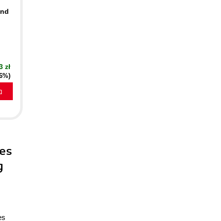
ond
3 zł
16%)
a
es
g
es