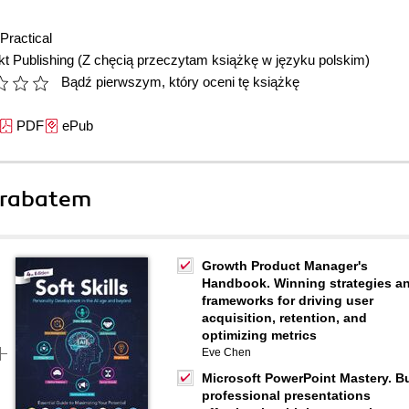
Practical
t Publishing
(Z chęcią przeczytam książkę w języku polskim)
Bądź pierwszym, który oceni tę książkę
PDF
ePub
 rabatem
Growth Product Manager's
Handbook. Winning strategies a
frameworks for driving user
acquisition, retention, and
optimizing metrics
Eve Chen
Microsoft PowerPoint Mastery. Bu
professional presentations