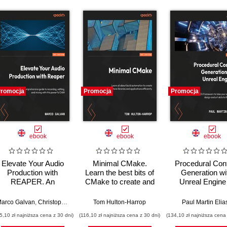
romocja
Promocja
Promocja
ebook
ebook
ebook
Elevate Your Audio
Minimal CMake.
Procedural Con
Production with
Learn the best bits of
Generation wi
REAPER. An
CMake to create and
Unreal Engine
extensive guide to
share your own
Harness the 
recording, editing,
libraries and
framework to t
lexandru Dumbravan
arco Galvan
,
Christopher Bolte
,
Jomar Tigcal
Tom Hulton-Harrop
Paul Martin Elia
and mixing with a
applications
your environm
5,10 zł najniższa cena z 30 dni)
(116,10 zł najniższa cena z 30 dni)
(134,10 zł najniższa cena 
powerful DAW
design and art sk