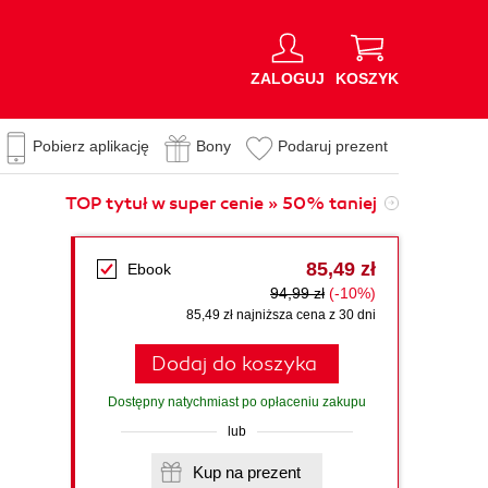
ZALOGUJ
KOSZYK
Pobierz aplikację
Bony
Podaruj prezent
TOP tytuł w super cenie » 50% taniej
85,49 zł
Ebook
94,99 zł
(-10%)
85,49 zł najniższa cena z 30 dni
Dodaj do koszyka
Dostępny natychmiast po opłaceniu zakupu
lub
Kup na prezent