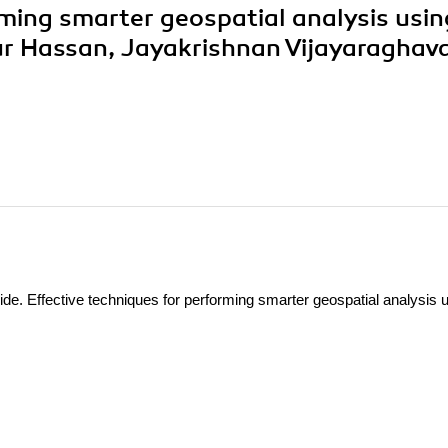
rming smarter geospatial analysis usin
kur Hassan, Jayakrishnan Vijayaraghav
de. Effective techniques for performing smarter geospatial analysis 