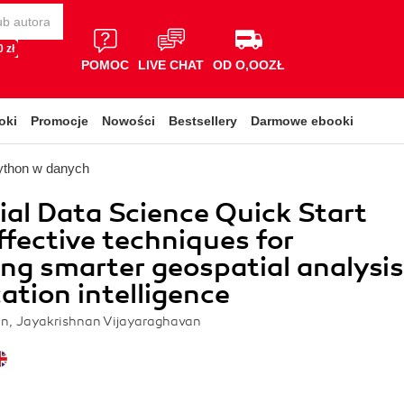
 zł
POMOC
LIVE CHAT
OD O,OOZŁ
oki
Promocje
Nowości
Bestsellery
Darmowe ebooki
ython w danych
al Data Science Quick Start
ffective techniques for
ng smarter geospatial analysis
cation intelligence
n, Jayakrishnan Vijayaraghavan