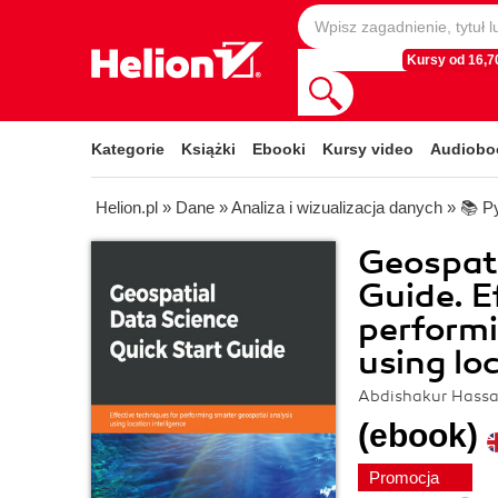
Kursy od 16,70
Kategorie
Książki
Ebooki
Kursy video
Audiobo
Helion.pl
»
Dane
»
Analiza i wizualizacja danych
»
📚 P
Geospati
Guide. E
performi
using lo
Abdishakur Hassa
(ebook)
Promocja