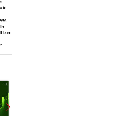
he
a to
Data
ffer
l learn
re.