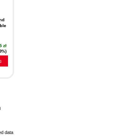
ind
ble
5 zł
19%)
a
n
ed data