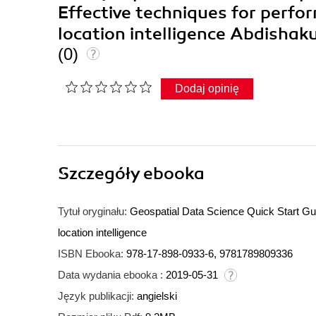
Effective techniques for perfo
location intelligence Abdisha
(0)
Dodaj opinię
Szczegóły
ebooka
Tytuł oryginału:
Geospatial Data Science Quick Start Gui
location intelligence
ISBN Ebooka:
978-17-898-0933-6, 9781789809336
Data wydania ebooka :
2019-05-31
Język publikacji:
angielski