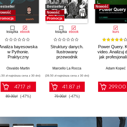
estseller
Bestseller
Nowość
Nowość
Nowość
romocja
Promocja
książka
ebook
książka
ebook
kurs
Analiza bayesowska
Struktury danych.
Power Query. 
w Pythonie.
Ilustrowany
video. Analizuj 
Praktyczny
przewodnik
jak profesjonal
przewodnik po
modelowaniu
Osvaldo Martin
,
Upom Malik
,
Benjamin Johnston
Marcello La Rocca
Adam Kopeć
probabilistycznym.
4,50 zł najniższa cena z 30 dni)
(39,50 zł najniższa cena z 30 dni)
Wydanie III
47.17 zł
41.87 zł
299.00 
89.00zł
(-47%)
79.00zł
(-47%)