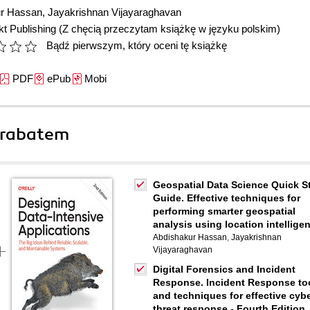
ur Hassan
,
Jayakrishnan Vijayaraghavan
t Publishing
(Z chęcią przeczytam książkę w języku polskim)
Bądź pierwszym, który oceni tę książkę
PDF
ePub
Mobi
 rabatem
Geospatial Data Science Quick St
Guide. Effective techniques for
performing smarter geospatial
analysis using location intellige
Abdishakur Hassan
,
Jayakrishnan
Vijayaraghavan
Digital Forensics and Incident
Response. Incident Response to
and techniques for effective cyb
threat response - Fourth Edition