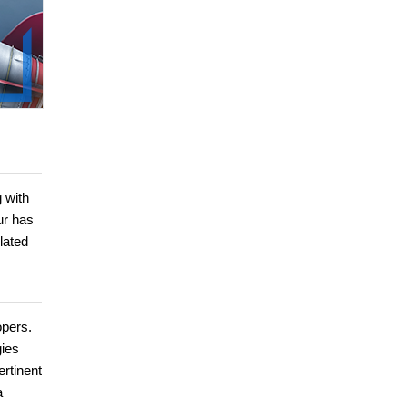
 with
ur has
lated
opers.
gies
ertinent
a