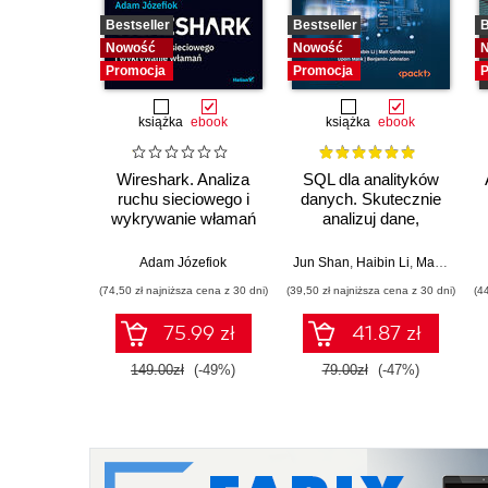
Bestseller
Bestseller
B
Nowość
Nowość
Promocja
Promocja
P
książka
ebook
książka
ebook
Wireshark. Analiza
SQL dla analityków
ruchu sieciowego i
danych. Skutecznie
wykrywanie włamań
analizuj dane,
wyciągaj
wartościowe wnioski i
Adam Józefiok
Jun Shan
,
Haibin Li
,
Matt Goldwasser
opanuj
(74,50 zł najniższa cena z 30 dni)
(39,50 zł najniższa cena z 30 dni)
(4
zaawansowany SQL
na potrzeby
75.99 zł
41.87 zł
praktycznych
zastosowań.
149.00zł
(-49%)
79.00zł
(-47%)
Wydanie IV