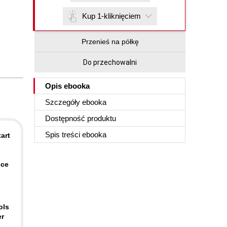
Kup 1-kliknięciem
Przenieś na półkę
Do przechowalni
Opis
ebooka
Szczegóły
ebooka
Dostępność produktu
Spis treści
ebooka
art
nce
ols
er