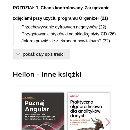
ROZDZIAŁ 1. Chaos kontrolowany. Zarządzanie
zdjęciami przy użyciu programu Organizer (21)
Przechowywanie cyfrowych negatywów (22)
Przygotowanie stykówki na okładkę płyty CD (26)
Jak rozprawić się z ekranem powitalnym? (32)
Skanowanie zdjęć (34)
pokaż cały spis treści
Automatyczny import zdjęć przy użyciu funkcji
Watched Folders (obserwowane foldery) (35)
Zmiana wielkości miniatur (36)
Helion - inne książki
Pełnoekranowy podgląd zdjęć (37)
Chronologiczne sortowanie zdjęć (38)
Zeskanowałeś zdjęcia? Nadaj im właściwą datę
(39)
Wyszukiwanie zdjęć na podstawie miesiąca i roku
ich powstania (40)
Znakowanie zdjęć (identyfikatory) (41)
Znakowanie zdjęć ludzi (identyfikacja twarzy) (44)