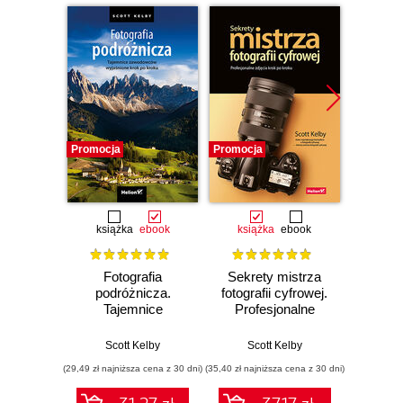
Promocja
Promocja
Promocj
książka
ebook
książka
ebook
ksią
Fotografia
Sekrety mistrza
Fo
podróżnicza.
fotografii cyfrowej.
kra
Tajemnice
Profesjonalne
wedł
zawodowców
zdjęcia krok po
Ke
wyjaśnione krok po
kroku
Przew
Scott Kelby
Scott Kelby
Sc
kroku
p
(29,49 zł najniższa cena z 30 dni)
(35,40 zł najniższa cena z 30 dni)
(29,95 zł naj