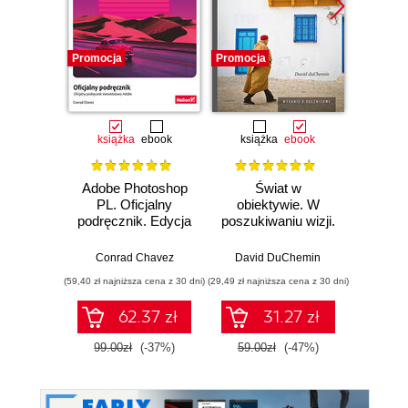
Promocja
Promocja
Promocj
książka
ebook
książka
ebook
ksią
Adobe Photoshop
Świat w
S
PL. Oficjalny
obiektywie. W
fotogr
podręcznik. Edycja
poszukiwaniu wizji.
pom
2023
Wydanie X -
leps
rocznicowe
Conrad Chavez
David DuChemin
Davi
(59,40 zł najniższa cena z 30 dni)
(29,49 zł najniższa cena z 30 dni)
(34,50 zł naj
62.37 zł
31.27 zł
99.00zł
(-37%)
59.00zł
(-47%)
69.0