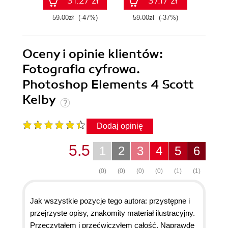
31.27 zł
37.17 zł
59.00zł
(-47%)
59.00zł
(-37%)
59.9
Oceny i opinie klientów:
Fotografia cyfrowa.
Photoshop Elements 4 Scott
Kelby
Dodaj opinię
5.5
1
2
3
4
5
6
(0)
(0)
(0)
(0)
(1)
(1)
Jak wszystkie pozycje tego autora: przystępne i
przejrzyste opisy, znakomity materiał ilustracyjny.
Przeczytałem i przećwiczyłem całość. Naprawdę