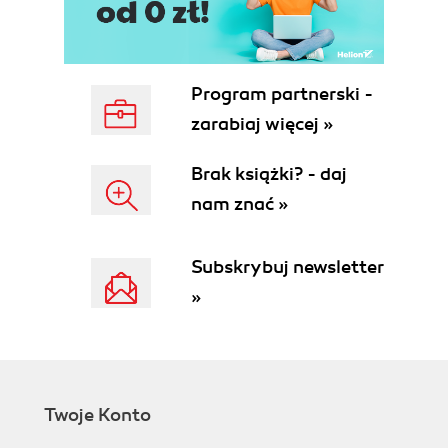
Grupowanie zdjęć, czyli wiosenne porządki (66)
ROZDZIAŁ 2. Cała w tRAWie. Edycja zdjęć w
formacie RAW (69)
Program partnerski -
Edycja zdjęć w formacie Camera RAW (70)
zarabiaj więcej »
Redukcja szumu na zdjęciach w formacie RAW
(78)
Brak książki? - daj
Wyostrzanie zdjęć w formacie RAW (79)
nam znać »
Różnicowanie ekspozycji na zdjęciach w formacie
RAW (80)
Zapisywanie fotografii RAW w formacie Digital
Subskrybuj newsletter
Negative firmy Adobe (84)
»
Zdjęcia o podwyższonej głębi barw (85)
ROZDZIAŁ 3. Kingsajz. Skalowanie i kadrowanie
(87)
Kadrowanie fotografii (88)
Twoje Konto
Kadrowanie zgodne z "regułą podziału na trzy"
(91)