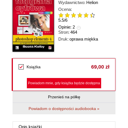
Wydawnictwo:
Helion
Ocena:
5.5
/
6
Opinie:
2
Stron:
464
Druk:
oprawa miękka
69,00 zł
Książka
Powiadom mnie, gdy książka będzie dostępna
Przenieś na półkę
Powiadom o dostępności audiobooka »
Opis
książki