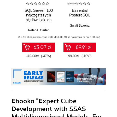
SQL Server. 100
Essential
SQL w 
najczęstszych
PostgreSQL
Prakt
błędów i jak ich
jęz
skutecznie unikać
Swati Saxena
Peter A. Carter
Micha
(59,50 zł najniższa cena z 30 dni)
(89,91 zł najniższa cena z 30 dni)
63.07 zł
89.91 zł
119.00zł
(-47%)
99.90zł
(-10%)
Ebooka
"Expert Cube
Development with SSAS
Multidimensional Models. For