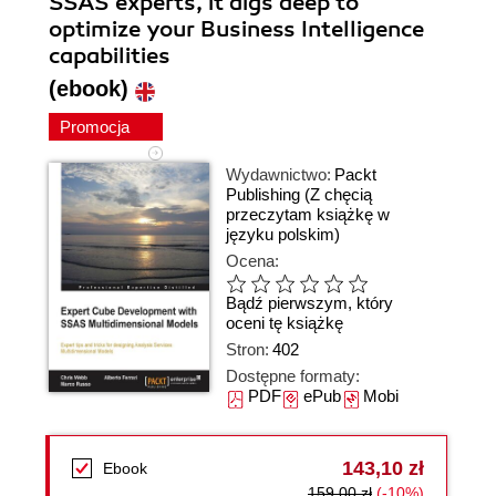
SSAS experts, it digs deep to
optimize your Business Intelligence
capabilities
(ebook)
Promocja
Wydawnictwo:
Packt
Publishing
(Z chęcią
przeczytam książkę w
języku polskim)
Ocena:
Bądź pierwszym, który
oceni tę książkę
Stron:
402
Dostępne formaty:
PDF
ePub
Mobi
143,10 zł
Ebook
159,00 zł
(-10%)