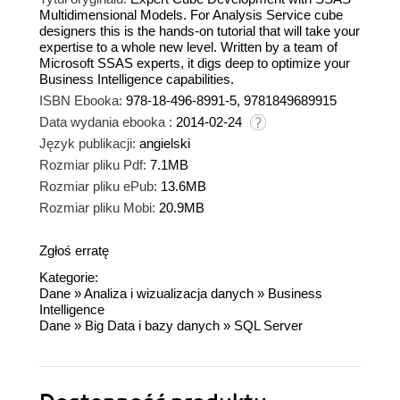
Multidimensional Models. For Analysis Service cube
designers this is the hands-on tutorial that will take your
expertise to a whole new level. Written by a team of
Microsoft SSAS experts, it digs deep to optimize your
Business Intelligence capabilities.
ISBN Ebooka:
978-18-496-8991-5, 9781849689915
Data wydania ebooka :
2014-02-24
Język publikacji:
angielski
Rozmiar pliku Pdf:
7.1MB
Rozmiar pliku ePub:
13.6MB
Rozmiar pliku Mobi:
20.9MB
Zgłoś erratę
Kategorie:
Dane
»
Analiza i wizualizacja danych
»
Business
Intelligence
Dane
»
Big Data i bazy danych
»
SQL Server