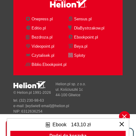
Naming conventions
Views versus the Data Source View
Summary
Onepress.pl
Sensus.pl
2. Building Basic Dimensions and Cubes
Editio.pl
DlaBystrzakow.pl
Multidimensional and Tabular models
Bezdroza.pl
Ebookpoint.pl
Choosing an edition of Analysis Services
Setting up a new Analysis Services
Videopoint.pl
Beya.pl
project
Czytalisek.pl
Sploty
Creating data sources
Biblio.Ebookpoint.pl
Creating Data Source Views
Designing simple dimensions
Using the New Dimension wizard
Helion.pl sp. z o.o.
Using the Dimension Editor
ul. Kościuszki 1c
© Helion.pl 1991-2026
44-100 Gliwice
Adding new attributes
tel. (32) 230-98-63
Configuring a Time dimension
e-mail:
[wyświetl email]@helion.pl
Creating user hierarchies
NIP: 6312636254
Regon: 241989027
Configuring attribute
Ebook
143,10 zł
relationships
Designed with ♥ by
Tonik.pl
Building a simple cube
Dodaj do koszyka