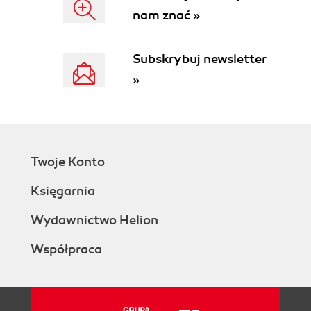
nam znać »
Natural and surrogate keys
Unknown Members, key errors, and
NULLability
Subskrybuj newsletter
Physical database design for Analysis
»
Services
Multiple data sources
Data types and Analysis Services
SQL queries generated during cube
processing
Twoje Konto
Dimension processing
Dimensions with joined tables
Księgarnia
Reference dimensions
Fact dimensions
Wydawnictwo Helion
Distinct Count measures
Współpraca
Indexes in the data mart
Dimension tables
Fact tables
Usage of schemas