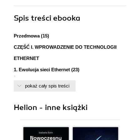
Spis treści
ebooka
Przedmowa (15)
CZĘŚĆ I. WPROWADZENIE DO TECHNOLOGII
ETHERNET
1. Ewolucja sieci Ethernet (23)
Historia Ethernetu (23)
pokaż cały spis treści
Sieć Aloha (24)
Wynalezienie Ethernetu (24)
Ulepszenia Ethernetu (26)
Helion - inne książki
Przemiana Ethernetu - obsługa skrętki (26)
Przemiana Ethernetu - szybkość 100 Mb/s
(27)
Przemiana Ethernetu - szybkość 1000 Mb/s
(28)