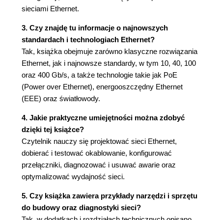
sieciami Ethernet.
4. Ramka sieci Ethernet i tryb pełnego dupleksu
(59)
3. Czy znajdę tu informacje o najnowszych
standardach i technologiach Ethernet?
Ramka Ethernet (60)
Tak, książka obejmuje zarówno klasyczne rozwiązania
Preambuła (60)
Ethernet, jak i najnowsze standardy, w tym 10, 40, 100
Adres docelowy (62)
oraz 400 Gb/s, a także technologie takie jak PoE
Adres źródłowy (63)
(Power over Ethernet), energooszczędny Ethernet
Znacznik Q (64)
(EEE) oraz światłowody.
Prefiks i sufiks koperty (64)
Pole typu lub rozmiaru (66)
4. Jakie praktyczne umiejętności można zdobyć
Pole danych (67)
dzięki tej książce?
Pole FCS (67)
Czytelnik nauczy się projektować sieci Ethernet,
Wykrywanie końca ramki (68)
dobierać i testować okablowanie, konfigurować
Protokół dostępu do nośnika w trybie pełnego
przełączniki, diagnozować i usuwać awarie oraz
dupleksu (68)
optymalizować wydajność sieci.
Działanie w trybie pełnego dupleksu (69)
Efekty działania w trybie pełnego dupleksu
5. Czy książka zawiera przykłady narzędzi i sprzętu
(70)
do budowy oraz diagnostyki sieci?
Konfigurowanie działania w trybie pełnego
Tak, w dodatkach i rozdziałach technicznych opisano