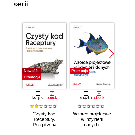
serii
Nowość
Promocja
Bestselle
Promocja
Promocj
książka
ebook
książka
ebook
ksią
Czysty kod.
Wzorce projektowe
Lan
Receptury.
w inżynierii
Lan
Przepisy na
danych.
Proj
poprawienie
Sprawdzone
aplika