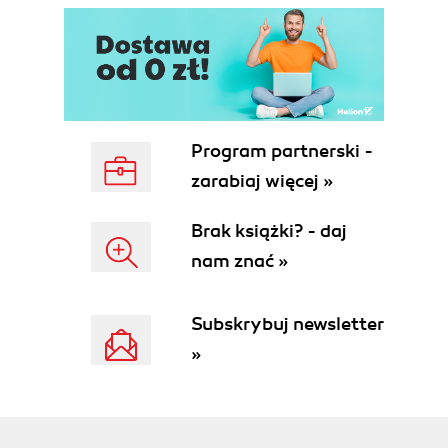
Sygnalizacja automatycznej negocjacji (82)
Działanie wiązki FLP (84)
Proces automatycznej negocjacji (86)
Równoległa detekcja (88)
Działanie systemu równoległej detekcji (89)
Równoległa detekcja i niedopasowanie
Program partnerski -
dupleksu (90)
zarabiaj więcej »
Charakterystyka czasowa protokołu
automatycznej negocjacji (91)
Brak książki? - daj
Automatyczna negocjacja a problemy związane z
okablowaniem (92)
nam znać »
Ograniczanie szybkości połączenia Ethernet
dla kabli kategorii 3. (93)
Subskrybuj newsletter
Problemy okablowania a automatyczna
»
negocjacja w systemach Gigabit Ethernet
(93)
Kable z przeplotem a automatyczna
negocjacja (94)