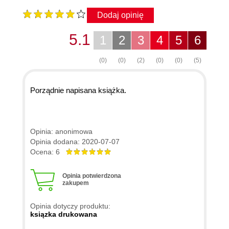
Dodaj opinię
5.1
1
2
3
4
5
6
(0)
(0)
(2)
(0)
(0)
(5)
Porządnie napisana książka.
Opinia: anonimowa
Opinia dodana: 2020-07-07
Ocena: 6
Opinia potwierdzona
zakupem
Opinia dotyczy produktu:
ksiązka drukowana