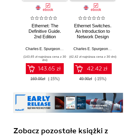
ebook
ebook
ksią
Ethernet: The
Ethernet Switches.
Zostań
Definitive Guide.
An Introduction to
sieci. 
2nd Edition
Network Design
pr
with Switches
si
Charles E. Spurgeon
,
Joann Zimmerman
Charles E. Spurgeon
,
Joann Zimmer
Adam
(143,65 zł najniższa cena z 30
(42,42 zł najniższa cena z 30 dni)
(44,50 zł naj
dni)
143.65 zł
42.42 zł
169.00zł
(-15%)
49.90zł
(-15%)
89.0
Zobacz pozostałe książki z