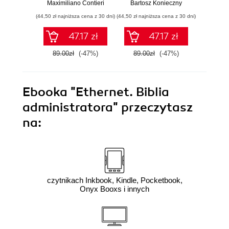
struktury i jakości
rozwiązania i dobre
na
Maximiliano Contieri
Bartosz Konieczny
Mayo Os
Twojego kodu
praktyki
mo
(44,50 zł najniższa cena z 30 dni)
(44,50 zł najniższa cena z 30 dni)
(39,50 zł naj
języ
p
47.17 zł
47.17 zł
89.00zł
(-47%)
89.00zł
(-47%)
79.0
Ebooka
"Ethernet. Biblia
administratora"
przeczytasz
na:
czytnikach Inkbook, Kindle, Pocketbook,
Onyx Booxs i innych