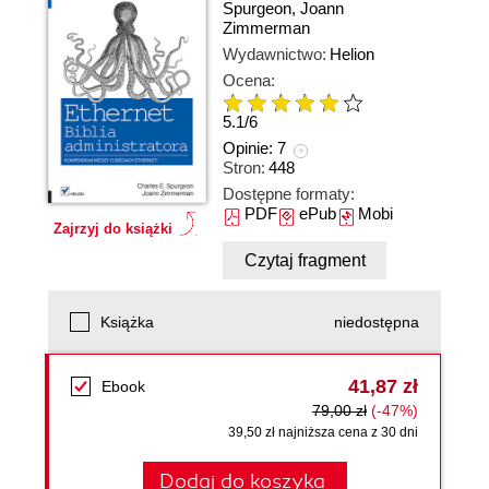
Spurgeon
,
Joann
Zimmerman
Wydawnictwo:
Helion
Ocena:
5.1
/
6
Opinie:
7
Stron:
448
Dostępne formaty:
PDF
ePub
Mobi
Zajrzyj do książki
Czytaj fragment
Książka
niedostępna
41,87 zł
Ebook
79,00 zł
(-47%)
39,50 zł najniższa cena z 30 dni
Dodaj do koszyka