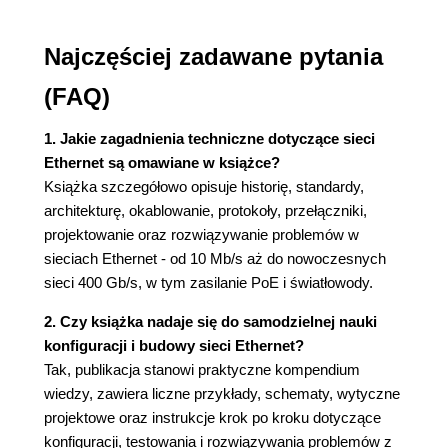
Systemy nośników 10 Mb/s (40)
Systemy nośników 100 Mb/s (41)
Najczęściej zadawane pytania
Systemy nośników 1000 Mb/s (42)
Systemy nośników 10 Gb/s (43)
(FAQ)
Systemy nośników 40 Gb/s (43)
Systemy nośników 100 Gb/s (43)
1. Jakie zagadnienia techniczne dotyczące sieci
Ethernet są omawiane w książce?
3. System Ethernet (45)
Książka szczegółowo opisuje historię, standardy,
Cztery podstawowe elementy systemu Ethernet
architekturę, okablowanie, protokoły, przełączniki,
(45)
projektowanie oraz rozwiązywanie problemów w
Ramka Ethernet (46)
sieciach Ethernet - od 10 Mb/s aż do nowoczesnych
Protokół Media Access Control (47)
sieci 400 Gb/s, w tym zasilanie PoE i światłowody.
Sprzęt (50)
Protokoły sieciowe a Ethernet (53)
2. Czy książka nadaje się do samodzielnej nauki
Dostarczanie Best-Effort (53)
konfiguracji i budowy sieci Ethernet?
Konstrukcja protokołów sieciowych (54)
Tak, publikacja stanowi praktyczne kompendium
Enkapsulacja protokołów (54)
wiedzy, zawiera liczne przykłady, schematy, wytyczne
Protokół internetowy a adresy Ethernet (55)
projektowe oraz instrukcje krok po kroku dotyczące
Co dalej? (57)
konfiguracji, testowania i rozwiązywania problemów z