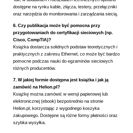
dupleksu (70)
dostępne na rynku kable, złącza, testery, przełączniki
Obsługa pełnego dupleksu przez różne
oraz narzędzia do monitorowania i zarządzania siecią.
rodzaje nośników (71)
6. Czy publikacja może być pomocna przy
Długości segmentów nośników pracujących
przygotowaniach do certyfikacji sieciowych (np.
w trybie pełnego dupleksu (71)
Cisco, CompTIA)?
Kontrola przepływu w systemie Ethernet (72)
Książka dostarcza solidnych podstaw teoretycznych i
Operacja PAUSE (73)
praktycznych z zakresu Ethernet, co może być bardzo
Protokoły wysokiego poziomu a ramka Ethernet
pomocne podczas nauki do egzaminów sieciowych
(74)
różnych producentów.
Multipleksowanie danych w ramkach (74)
Sterowanie łączem logicznym IEEE (75)
7. W jakiej formie dostępna jest książka i jak ją
Protokół dostępu do podsieci LLC (76)
zamówić na Helion.pl?
5. Automatyczna negocjacja (79)
Książkę można zamówić w wersji papierowej lub
elektronicznej (ebook) bezpośrednio na stronie
Rozwój protokołu automatycznej negocjacji (80)
Helion.pl, korzystając z wygodnego koszyka
Automatyczna negocjacja dla nośników
zakupowego. Dostępne są różne formy płatności oraz
światłowodowych (80)
szybka wysyłka.
Podstawowe pojęcia związane z automatyczną
negocjacją (81)