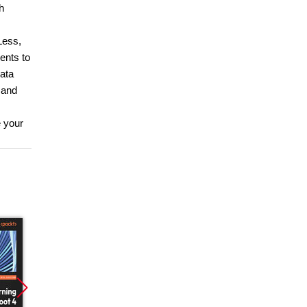
h
Less,
ents to
data
 and
e your