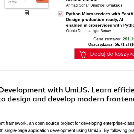
Ahmad Gohar
,
Dimitrios Kyriakakis
Python Microservices with FastA
Design production-ready, AI-
enabled microservices with Pyth
Giunio De Luca
,
Igor Benav
Cena zestawu:
291.1
Oszczędzasz: 56,71 zł (
Dodaj do koszyk
 Development with UmiJS. Learn effici
 to design and develop modern fronten
nt framework, an open source project for developing enterprise-clas
with single-page application development using UmiJS. By following pra