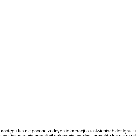
 dostępu lub nie podano żadnych informacji o ułatwieniach dostępu l
a jeszcze nie umożliwił dokonania walidacji produktu lub nie prze