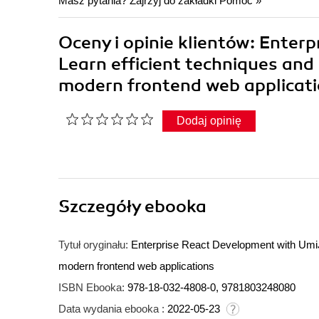
Masz pytania? Zajrzyj do zakładki
Pomoc
»
Oceny i opinie klientów: Enter
Learn efficient techniques and
modern frontend web applicat
Dodaj opinię
Szczegóły
ebooka
Tytuł oryginału:
Enterprise React Development with UmiJS
modern frontend web applications
ISBN Ebooka:
978-18-032-4808-0, 9781803248080
Data wydania ebooka :
2022-05-23