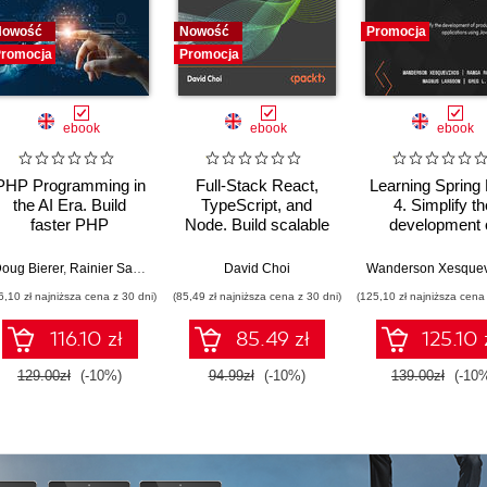
Nowość
Nowość
Promocja
romocja
Promocja
ebook
ebook
ebook
PHP Programming in
Full-Stack React,
Learning Spring
the AI Era. Build
TypeScript, and
4. Simplify th
faster PHP
Node. Build scalable
development 
applications using
and cloud-ready web
production-gr
GenAI, modern PHP
applications using
applications us
oug Bierer
,
Rainier Sarabia
David Choi
features, and
React 19, TypeScript,
Java and Sprin
6,10 zł najniższa cena z 30 dni)
(85,49 zł najniższa cena z 30 dni)
(125,10 zł najniższa cena 
production-ready
and Docker - Second
Fourth Editio
workflows
Edition
116.10 zł
85.49 zł
125.10 
129.00zł
(-10%)
94.99zł
(-10%)
139.00zł
(-10