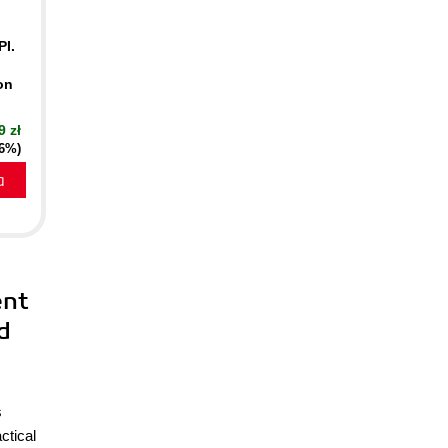
PI.
on
9 zł
16%)
a
ent
d
s
ctical