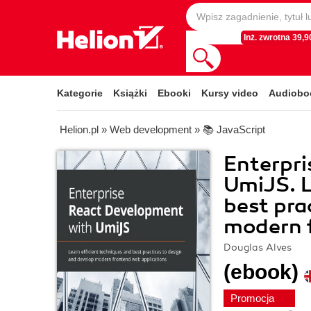
Inż. zwrotna 39,90
Kategorie
Książki
Ebooki
Kursy video
Audiobo
Helion.pl
»
Web development
»
📚 JavaScript
Enterpri
UmiJS. L
best pra
modern f
Douglas Alves
(ebook)
Promocja