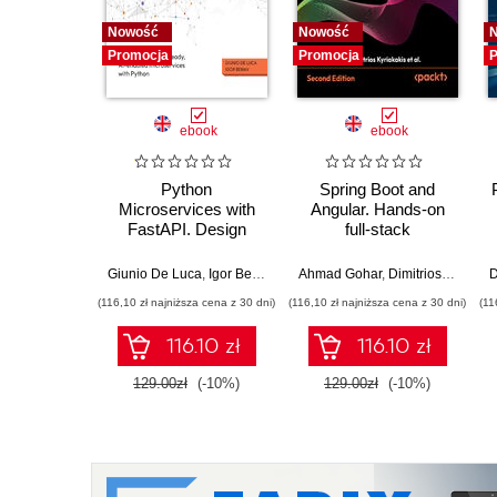
Nowość
Nowość
Promocja
Promocja
P
ebook
ebook
Python
Spring Boot and
Microservices with
Angular. Hands-on
FastAPI. Design
full-stack
production-ready, AI-
development with
enabled
Java, Spring, Angular
Giunio De Luca
,
Igor Benav
Ahmad Gohar
,
Dimitrios Kyriakakis
D
microservices with
and TypeScript -
(116,10 zł najniższa cena z 30 dni)
(116,10 zł najniższa cena z 30 dni)
(11
Python
Second Edition
116.10 zł
116.10 zł
129.00zł
(-10%)
129.00zł
(-10%)