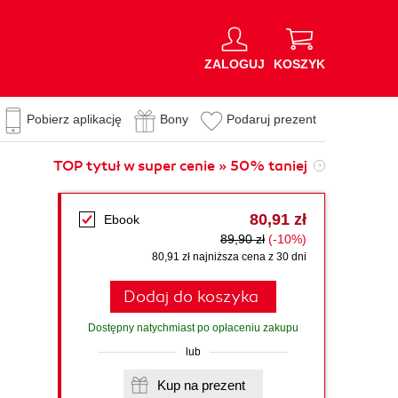
ZALOGUJ
KOSZYK
Pobierz aplikację
Bony
Podaruj prezent
TOP tytuł w super cenie » 50% taniej
80,91 zł
Ebook
89,90 zł
(-10%)
80,91 zł najniższa cena z 30 dni
Dodaj do koszyka
Dostępny natychmiast po opłaceniu zakupu
lub
Kup na prezent