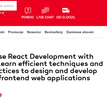
 zł
POMOC
LIVE CHAT
OD O,OOZŁ
oki
Promocje
Nowości
Bestsellery
Darmowe ebooki
se React Development with
earn efficient techniques and
ctices to design and develop
rontend web applications