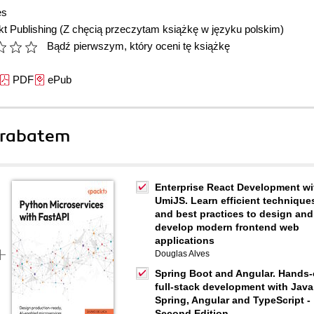
es
t Publishing
(Z chęcią przeczytam książkę w języku polskim)
Bądź pierwszym, który oceni tę książkę
PDF
ePub
 rabatem
Enterprise React Development wi
UmiJS. Learn efficient technique
and best practices to design and
develop modern frontend web
applications
Douglas Alves
Spring Boot and Angular. Hands
full-stack development with Java
Spring, Angular and TypeScript -
Second Edition