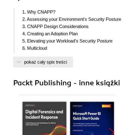
1. Why CNAPP?
2. Assessing your Environment's Security Posture
3. CNAPP Design Considerations
4. Creating an Adoption Plan
5. Elevating your Workload's Security Posture
6. Multicloud
7. DevOps Security Capabilities
pokaż cały spis treści
8. Governance and Continuous Improvement
9. Proactive Hunting
10. Implementing Workload Protection
Packt Publishing - inne książki
11. Protecting Compute resources (Servers and
Containers)
12. Protecting Storage and Databases
13. Protecting APIs
14. Protecting Service Layer
15. Incident Response
16. Leveraging AI to Improve your Security
Posture