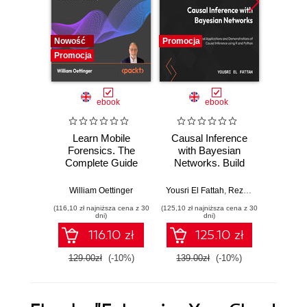
Nowość
Promocja
Promocj
Promocja
ebook
ebook
Learn Mobile
Causal Inference
Forensics. The
with Bayesian
Dev
Complete Guide
Networks. Build
Patt
from Extraction to
Bayesian
Godot
Courtroom
Networks and
resi
William Oettinger
Yousri El Fattah
,
Reza Bagheri
Henri
Testimony
Causal Inference
syst
(116,10 zł najniższa cena z 30
(125,10 zł najniższa cena z 30
(125,10 zł 
Models with R and
indust
dni)
dni)
Python
soluti
116.10 zł
125.10 zł
129.00zł
(-10%)
139.00zł
(-10%)
139.0