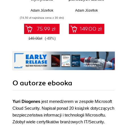
włamań
ciemn
Adam Józefiok
Adam Józefiok
Ja
(74,50 zł najniższa cena z 30 dni)
75.99 zł
149.00 zł
1
149.00zł
(-49%)
O autorze
ebooka
Yuri Diogenes
jest menedżerem w zespole Microsoft
Cloud Security. Napisał ponad 20 książek dotyczących
bezpieczeństwa informacji i technologii Microsoftu.
Zdobył wiele certyfikatów branżowych IT/Security.