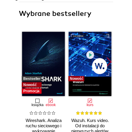
Wybrane bestsellery
Bestseller
Nowość
Bestselle
Nowość
Nowość
Promocja
książka
ebook
kurs
Wireshark. Analiza
Wazuh. Kurs video.
Dark
ruchu sieciowego i
Od instalacji do
wykrywanie
pierwszych alertów
Podró