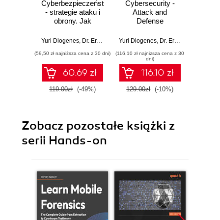
Cyberbezpieczeństwo
Cybersecurity -
Cyber
- strategie ataku i
Attack and
At
obrony. Jak
Defense
D
osiągnąć
Strategies.
Strateg
najwyższy
Improve your
modern
Yuri Diogenes
,
Dr. Erdal Ozkaya
Yuri Diogenes
,
Dr. Erdal Ozkaya
Yuri Dio
możliwy stan
security posture to
emplo
(59,50 zł najniższa cena z 30 dni)
(116,10 zł najniższa cena z 30
(215,10 zł 
zabezpieczeń
mitigate risks and
the-ar
dni)
systemu
prevent attackers
tech
60.69 zł
116.10 zł
informatycznego.
from infiltrating
pro
Wydanie III
your system -
org
119.00zł
(-49%)
129.00zł
(-10%)
239.0
Third Edition
a
cyber
Seco
Zobacz pozostałe książki z
serii Hands-on