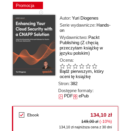
Promocja
Autor:
Yuri Diogenes
Serie wydawnicze:
Hands-
on
Wydawnictwo:
Packt
Publishing
(Z chęcią
przeczytam książkę w
języku polskim)
Ocena:
Bądź pierwszym, który
oceni tę książkę
Stron:
382
Dostępne formaty:
PDF
ePub
134,10 zł
Ebook
149,00 zł
(-10%)
134,10 zł najniższa cena z 30 dni