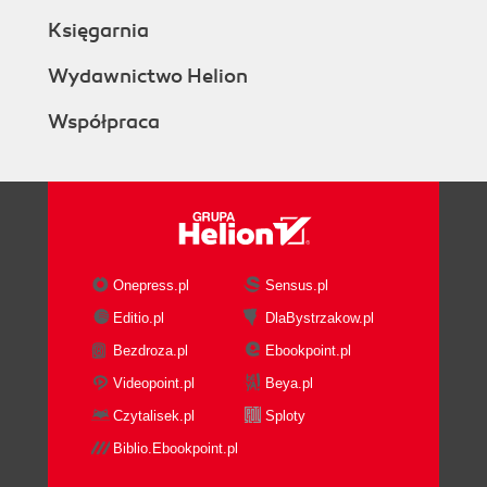
Księgarnia
Wydawnictwo Helion
Współpraca
Onepress.pl
Sensus.pl
Editio.pl
DlaBystrzakow.pl
Bezdroza.pl
Ebookpoint.pl
Videopoint.pl
Beya.pl
Czytalisek.pl
Sploty
Biblio.Ebookpoint.pl