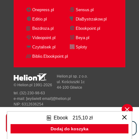
Onepress.pl
Sensus.pl
Editio.pl
DlaBystrzakow.pl
Bezdroza.pl
Ebookpoint.pl
Videopoint.pl
Beya.pl
Czytalisek.pl
Sploty
Biblio.Ebookpoint.pl
Helion.pl sp. z o.o.
ul. Kościuszki 1c
© Helion.pl 1991-2026
44-100 Gliwice
tel. (32) 230-98-63
e-mail:
[wyświetl email]@helion.pl
NIP: 6312636254
Regon: 241989027
Ebook
215,10 zł
Designed with ♥ by
Tonik.pl
Dodaj do koszyka
Pełna wersja strony »