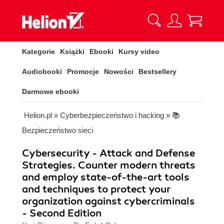
Kategorie
Książki
Ebooki
Kursy video
Audiobooki
Promocje
Nowości
Bestsellery
Darmowe ebooki
Helion.pl
»
Cyberbezpieczeństwo i hacking
»
📚
Bezpieczeństwo sieci
Cybersecurity - Attack and Defense
Strategies. Counter modern threats
and employ state-of-the-art tools
and techniques to protect your
organization against cybercriminals
- Second Edition