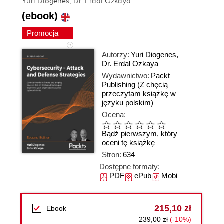
Yuri Diogenes, Dr. Erdal Ozkaya
(ebook)
Promocja
Autorzy:
Yuri Diogenes
,
Dr. Erdal Ozkaya
Wydawnictwo:
Packt
Publishing
(Z chęcią
przeczytam książkę w
języku polskim)
Ocena:
Bądź pierwszym, który
oceni tę książkę
Stron:
634
Dostępne formaty:
PDF
ePub
Mobi
215,10 zł
Ebook
239,00 zł
(-10%)