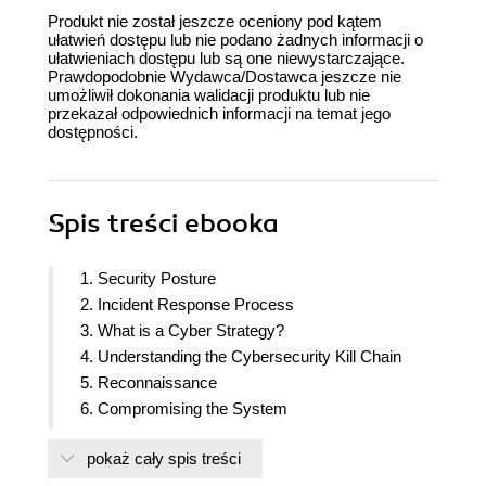
Produkt nie został jeszcze oceniony pod kątem
ułatwień dostępu lub nie podano żadnych informacji o
ułatwieniach dostępu lub są one niewystarczające.
Prawdopodobnie Wydawca/Dostawca jeszcze nie
umożliwił dokonania walidacji produktu lub nie
przekazał odpowiednich informacji na temat jego
dostępności.
Spis treści
ebooka
1. Security Posture
2. Incident Response Process
3. What is a Cyber Strategy?
4. Understanding the Cybersecurity Kill Chain
5. Reconnaissance
6. Compromising the System
7. Chasing a User
pokaż cały spis treści
8. Lateral Movement