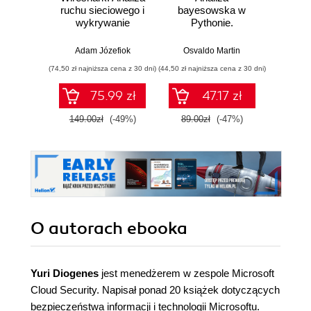
ruchu sieciowego i
bayesowska w
Od in
wykrywanie
Pythonie.
pierws
włamań
Praktyczny
przewodnik po
Adam Józefiok
Osvaldo Martin
Adam
modelowaniu
(74,50 zł najniższa cena z 30 dni)
(44,50 zł najniższa cena z 30 dni)
probabilistycznym.
Wydanie III
75.99 zł
47.17 zł
1
149.00zł
(-49%)
89.00zł
(-47%)
O autorach
ebooka
Yuri Diogenes
jest menedżerem w zespole Microsoft
Cloud Security. Napisał ponad 20 książek dotyczących
bezpieczeństwa informacji i technologii Microsoftu.