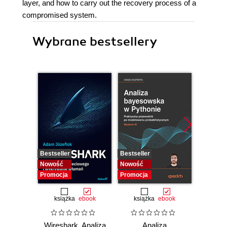
layer, and how to carry out the recovery process of a
compromised system.
Wybrane bestsellery
Bestseller
Bestseller
Nowość
Nowość
Nowość
Promocja
Promocja
książka
ebook
książka
ebook
Wireshark. Analiza
Analiza
Wazuh.