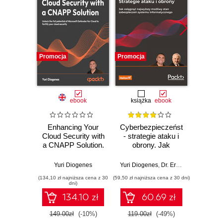
Promocja
Promocja
Promocj
ebook
książka
ebook
Enhancing Your
Cyberbezpieczeństwo
Cyber
Cloud Security with
- strategie ataku i
At
a CNAPP Solution.
obrony. Jak
D
Unlock the full
osiągnąć
Str
potential of
najwyższy
Imp
Yuri Diogenes
Yuri Diogenes
,
Dr. Erdal Ozkaya
Yuri Dio
Microsoft Defender
możliwy stan
securit
(134,10 zł najniższa cena z 30
(59,50 zł najniższa cena z 30 dni)
(116,10 zł 
for Cloud to fortify
zabezpieczeń
mitiga
dni)
your cloud security
systemu
preven
134.10 zł
60.69 zł
informatycznego.
from 
Wydanie III
your
149.00zł
(-10%)
119.00zł
(-49%)
129.0
Thir