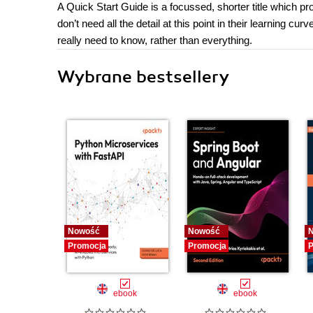
A Quick Start Guide is a focussed, shorter title which pr
don’t need all the detail at this point in their learning 
really need to know, rather than everything.
Wybrane bestsellery
Nowość
Nowość
Promocja
Promocja
P
ebook
ebook