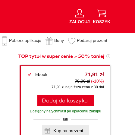
ZALOGUJ
KOSZYK
Pobierz aplikację
Bony
Podaruj prezent
TOP tytuł w super cenie » 50% taniej
71,91 zł
Ebook
79,90 zł
(-10%)
71,91 zł najniższa cena z 30 dni
Dodaj do koszyka
Dostępny natychmiast po opłaceniu zakupu
lub
Kup na prezent