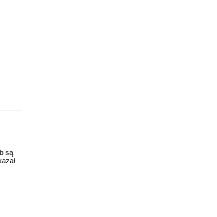
ub są
kazał