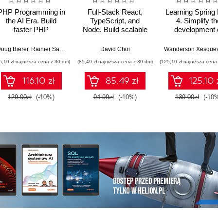
PHP Programming in
Full-Stack React,
Learning Spring
the AI Era. Build
TypeScript, and
4. Simplify th
faster PHP
Node. Build scalable
development 
applications using
and cloud-ready web
production-gr
GenAI, modern PHP
applications using
applications us
oug Bierer
,
Rainier Sarabia
David Choi
features, and
React 19, TypeScript,
Java and Sprin
6,10 zł najniższa cena z 30 dni)
(85,49 zł najniższa cena z 30 dni)
(125,10 zł najniższa cena 
production-ready
and Docker - Second
Fourth Editio
workflows
Edition
116.10 zł
85.49 zł
125.10 
129.00zł
(-10%)
94.99zł
(-10%)
139.00zł
(-10