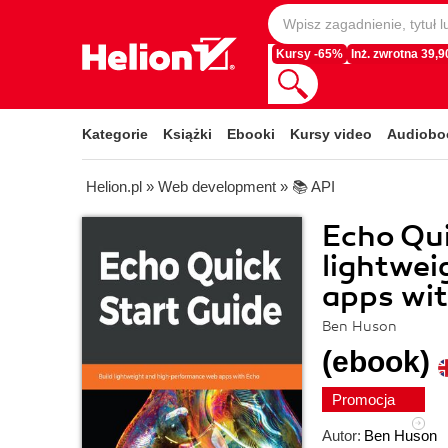
Kursy -65%
Inż. zwrotna 39,90
Kategorie
Książki
Ebooki
Kursy video
Audiobo
Helion.pl
»
Web development
»
📚 API
Echo Qui
lightwe
apps wi
Ben Huson
(ebook)
Promocja
Autor:
Ben Huson