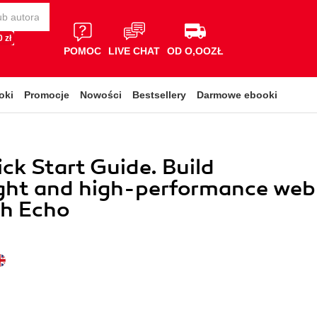
 zł
POMOC
LIVE CHAT
OD O,OOZŁ
oki
Promocje
Nowości
Bestsellery
Darmowe ebooki
ck Start Guide. Build
ight and high-performance web
th Echo