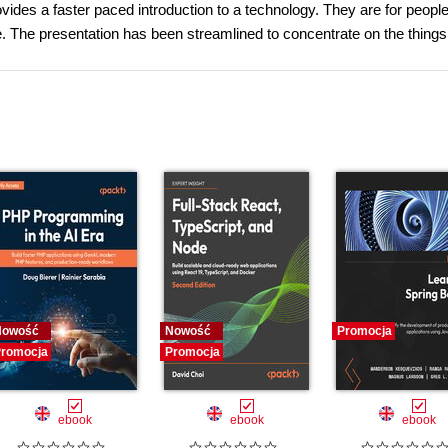
ovides a faster paced introduction to a technology. They are for peopl
curve. The presentation has been streamlined to concentrate on the thing
Nowość
Nowość
Promocja
romocja
Promocja
ebook
ebook
ebook