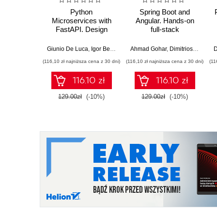
Python
Spring Boot and
Microservices with
Angular. Hands-on
FastAPI. Design
full-stack
production-ready, AI-
development with
enabled
Java, Spring, Angular
Giunio De Luca
,
Igor Benav
Ahmad Gohar
,
Dimitrios Kyriakakis
D
microservices with
and TypeScript -
(116,10 zł najniższa cena z 30 dni)
(116,10 zł najniższa cena z 30 dni)
(11
Python
Second Edition
116.10 zł
116.10 zł
129.00zł
(-10%)
129.00zł
(-10%)