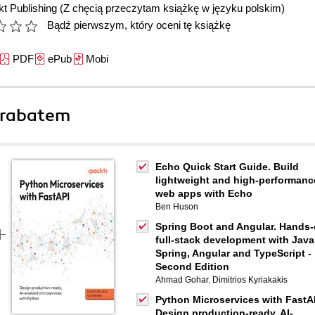
t Publishing
(Z chęcią przeczytam książkę w języku polskim)
Bądź pierwszym, który oceni tę książkę
PDF
ePub
Mobi
 rabatem
Echo Quick Start Guide. Build
lightweight and high-performanc
web apps with Echo
Ben Huson
Spring Boot and Angular. Hands
full-stack development with Java
Spring, Angular and TypeScript -
Second Edition
Ahmad Gohar
,
Dimitrios Kyriakakis
Python Microservices with FastA
Design production-ready, AI-