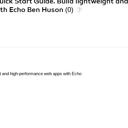
uick Start Guide. Build lightweight an
ith Echo Ben Huson
(0)
ght and high-performance web apps with Echo