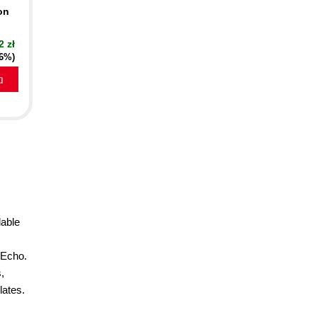
on
2 zł
16%)
a
lable
 Echo.
,
plates.