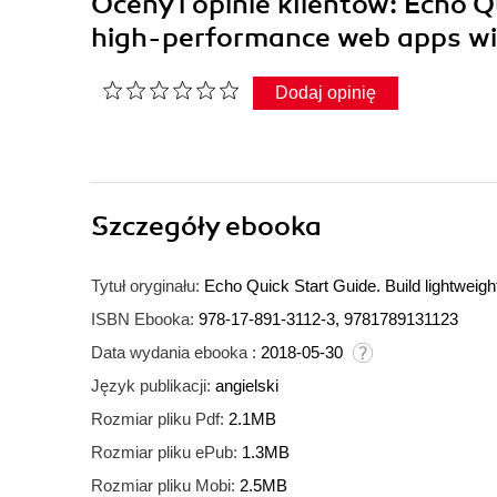
Oceny i opinie klientów: Echo Q
high-performance web apps w
Dodaj opinię
Szczegóły
ebooka
Tytuł oryginału:
Echo Quick Start Guide. Build lightwei
ISBN Ebooka:
978-17-891-3112-3, 9781789131123
Data wydania ebooka :
2018-05-30
Język publikacji:
angielski
Rozmiar pliku Pdf:
2.1MB
Rozmiar pliku ePub:
1.3MB
Rozmiar pliku Mobi:
2.5MB