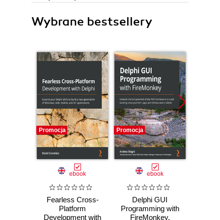
Wybrane bestsellery
Promocja
Promocja
Promocj
ebook
ebook
Fearless Cross-
Delphi GUI
Maste
Platform
Programming with
Progr
Development with
FireMonkey.
Co