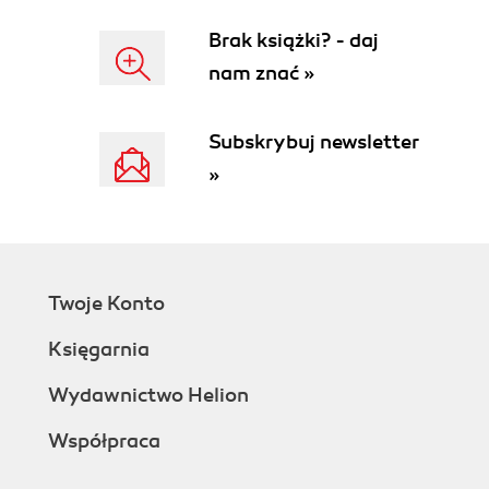
wariant 2 (68)
Pętle (68)
Brak książki? - daj
Pętla for (69)
nam znać »
Pętla while (73)
Pętla repeat (74)
Subskrybuj newsletter
Instrukcja goto (75)
Procedury Continue i Break (77)
»
Instrukcja case (78)
Zakres widzialności (79)
Rekordy (81)
Instrukcja with (82)
Tablice rekordów (83)
Twoje Konto
Pliki dołączane (83)
Księgarnia
Funkcje, procedury i metody (84)
Deklaracja i definicja (88)
Wydawnictwo Helion
Parametry przekazywane przez stałą, przez
wartość i przez referencję (90)
Współpraca
Funkcje i procedury lokalne (92)
Przeciążanie funkcji i procedur (93)