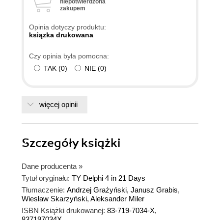
niepotwierdzona
zakupem
Opinia dotyczy produktu:
ksiązka drukowana
Czy opinia była pomocna:
TAK
(
0
)
NIE
(
0
)
więcej opinii
Szczegóły
książki
Dane producenta
»
Tytuł oryginału:
TY Delphi 4 in 21 Days
Tłumaczenie:
Andrzej Grażyński, Janusz Grabis,
Wiesław Skarzyński, Aleksander Miler
ISBN Książki drukowanej:
83-719-7034-X,
837197034X