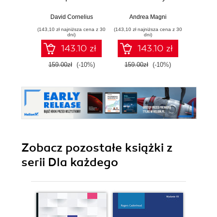
Delphi. Expand
Unleash the full
Refer
your Delphi skills to
potential of the
Learn
David Cornelius
Andrea Magni
Primož
build a new
FMX framework to
buil
(143,10 zł najniższa cena z 30
(143,10 zł najniższa cena z 30
(143,10 zł 
generation of
build exciting
scalab
dni)
dni)
Windows, web,
cross-platform
pe
143.10 zł
143.10 zł
mobile, and IoT
apps with
applic
applications
Embarcadero
159.00zł
(-10%)
159.00zł
(-10%)
159.0
Delphi
Zobacz pozostałe książki z
serii Dla każdego