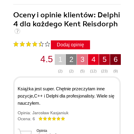
Oceny i opinie klientów: Delphi
4 dla każdego Kent Reisdorph
Dodaj opinię
4.5
1
2
3
4
5
6
(2)
(2)
(5)
(12)
(23)
(9)
Książka jest super. Chętnie przeczytam inne
pozycje,C++ i Delphi dla profesjonalisty. Wiele się
nauczyłem.
Opinia: Jarosław Kasjaniuk
Ocena: 6
Opinia