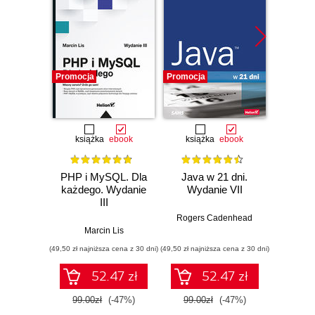
Promocja
Promocja
Promocj
książka
ebook
książka
ebook
ksią
PHP i MySQL. Dla
Java w 21 dni.
Szy
każdego. Wydanie
Wydanie VII
Jav
III
Wprow
jęz
Rogers Cadenhead
godzi
Marcin Lis
Phi
(49,50 zł najniższa cena z 30 dni)
(49,50 zł najniższa cena z 30 dni)
(34,50 zł naj
52.47 zł
52.47 zł
99.00zł
(-47%)
99.00zł
(-47%)
69.0