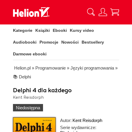
Kategorie
Książki
Ebooki
Kursy video
Audiobooki
Promocje
Nowości
Bestsellery
Darmowe ebooki
Helion.pl
»
Programowanie
»
Języki programowania
»
📚 Delphi
Delphi 4 dla każdego
Kent Reisdorph
Niedostępna
Autor:
Kent Reisdorph
Serie wydawnicze: