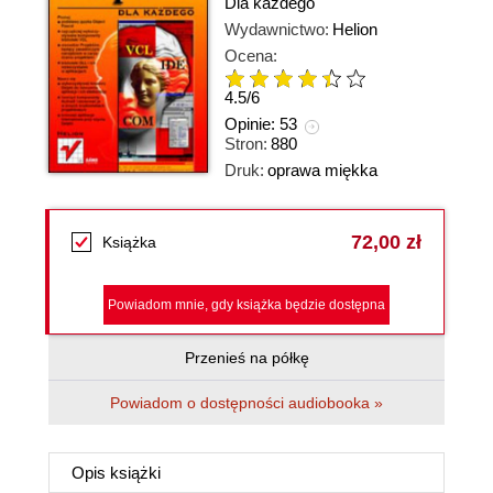
Dla każdego
Wydawnictwo:
Helion
Ocena:
4.5
/
6
Opinie:
53
Stron:
880
Druk:
oprawa miękka
72,00 zł
Książka
Powiadom mnie, gdy książka będzie dostępna
Przenieś na półkę
Powiadom o dostępności audiobooka »
Opis
książki