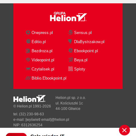
Parametry domyślne procedur i funkcji (94)
Podsumowanie (95)
Warsztat (95)
Pytania i odpowiedzi (96)
Onepress.pl
Sensus.pl
Quiz (96)
Ćwiczenia (97)
Editio.pl
DlaBystrzakow.pl
Rozdział 3. Klasy i programowanie zorientowane
Bezdroza.pl
Ebookpoint.pl
Videopoint.pl
Beya.pl
obiektowo (99)
Czytalisek.pl
Sploty
Zbiory (99)
Rzutowanie typów (101)
Biblio.Ebookpoint.pl
Wskaźniki (102)
Zmienne statyczne kontra zmienne
Helion.pl sp. z o.o.
dynamiczne (103)
ul. Kościuszki 1c
© Helion.pl 1991-2026
Alokacja dynamiczna i wskaźniki (104)
44-100 Gliwice
Odwoływanie się do danych dynamicznych
tel. (32) 230-98-63
e-mail:
[wyświetl email]@helion.pl
(105)
NIP: 6312636254
Klasy (106)
Regon: 241989027