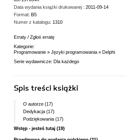
Data wydania książki drukowanej :
2011-09-14
Format:
B5
Numer z katalogu:
1310
Erraty
/
Zgłoś erratę
Kategorie:
Programowanie
»
Języki programowania
»
Delphi
Serie wydawnicze:
Dla każdego
Spis treści
książki
O autorze (17)
Dedykacja (17)
Podziękowania (17)
Wstęp - jesteś tutaj (19)
Przedmowa do wydania polskiego (21)