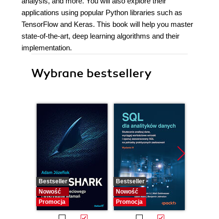
analysis, and more. You will also explore their
applications using popular Python libraries such as
TensorFlow and Keras. This book will help you master
state-of-the-art, deep learning algorithms and their
implementation.
Wybrane bestsellery
Bestseller
Bestseller
Bestselle
Nowość
Nowość
Nowość
Promocja
Promocja
Promocj