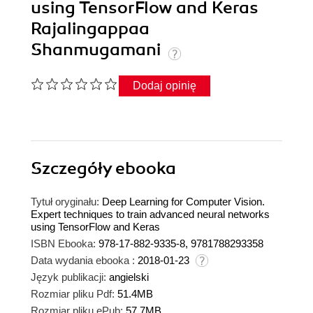
using TensorFlow and Keras
Rajalingappaa
Shanmugamani
Dodaj opinię
Szczegóły
ebooka
Tytuł oryginału:
Deep Learning for Computer Vision.
Expert techniques to train advanced neural networks
using TensorFlow and Keras
ISBN Ebooka:
978-17-882-9335-8, 9781788293358
Data wydania ebooka :
2018-01-23
Język publikacji:
angielski
Rozmiar pliku Pdf:
51.4MB
Rozmiar pliku ePub:
57.7MB