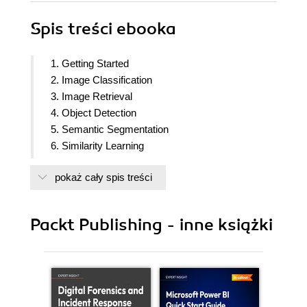
Spis treści
ebooka
1. Getting Started
2. Image Classification
3. Image Retrieval
4. Object Detection
5. Semantic Segmentation
6. Similarity Learning
7. Image Captioning
pokaż cały spis treści
8. Generative models
9. Video Classification
10. Deployment
Packt Publishing - inne książki