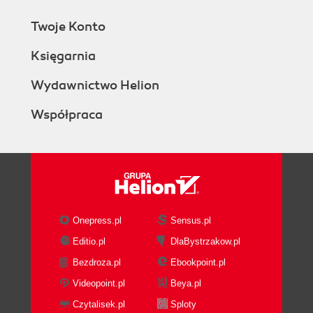
Twoje Konto
Księgarnia
Wydawnictwo Helion
Współpraca
Onepress.pl
Sensus.pl
Editio.pl
DlaBystrzakow.pl
Bezdroza.pl
Ebookpoint.pl
Videopoint.pl
Beya.pl
Czytalisek.pl
Sploty