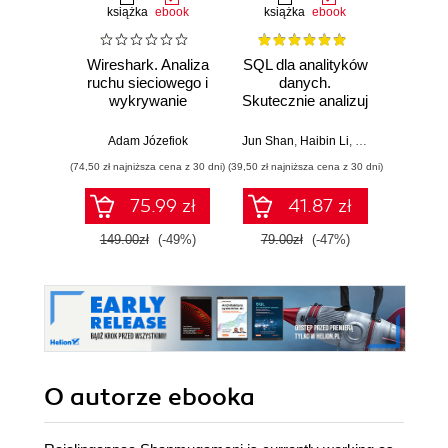
książka
ebook
książka
ebook
ksią
Wireshark. Analiza
SQL dla analityków
Dlacze
ruchu sieciowego i
danych.
się
wykrywanie
Skutecznie analizuj
piękni
włamań
dane, wyciągaj
i 
wartościowe
wspó
Adam Józefiok
Jun Shan
,
Haibin Li
,
Matt Goldwasser
Anil A
wnioski i opanuj
sz
(74,50 zł najniższa cena z 30 dni)
(39,50 zł najniższa cena z 30 dni)
(34,50 zł naj
zaawansowany
int
SQL na potrzeby
75.99 zł
41.87 zł
praktycznych
zastosowań.
149.00zł
(-49%)
79.00zł
(-47%)
69.0
Wydanie IV
O autorze
ebooka