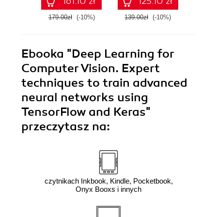
161.10 zł
125.10 zł
app
179.00zł
(-10%)
139.00zł
(-10%)
129.0
Ebooka
"Deep Learning for
Computer Vision. Expert
techniques to train advanced
neural networks using
TensorFlow and Keras"
przeczytasz na:
czytnikach Inkbook, Kindle, Pocketbook,
Onyx Booxs i innych