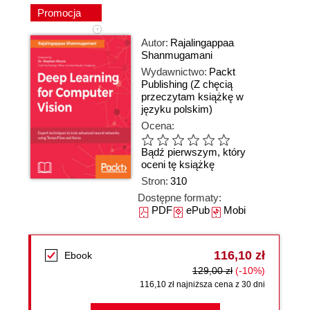
Promocja
Autor:
Rajalingappaa
Shanmugamani
Wydawnictwo:
Packt
Publishing
(Z chęcią
przeczytam książkę w
języku polskim)
Ocena:
Bądź pierwszym, który
oceni tę książkę
Stron:
310
Dostępne formaty:
PDF
ePub
Mobi
116,10 zł
Ebook
129,00 zł
(-10%)
116,10 zł najniższa cena z 30 dni