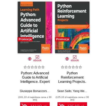
Promocja
Promocja
Promocj
ebook
ebook
Python: Advanced
Python
Hands-
Guide to Artificial
Reinforcement
La
Intelligence. Expert
Learning Projects.
Proce
machine learning
Eight hands-on
Python.
systems and
projects exploring
guide 
Giuseppe Bonaccorso
,
Rajalingappaa Shanmugamani
Sean Saito
,
Yang Wenzhuo
,
Rajalin
Rajesh 
intelligent agents
reinforcement
deep
(161,10 zł najniższa cena z 30
(125,10 zł najniższa cena z 30
(116,10 zł 
using Python
learning algorithms
archi
dni)
dni)
using TensorFlow
yo