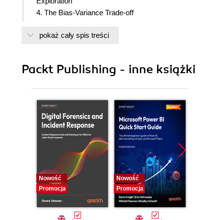
Exploration
4. The Bias-Variance Trade-off
5. Decision Trees and Random Forests
pokaż cały spis treści
6. Imputation of Missing Data, Financial Analysis,
and Delivery to Client
Packt Publishing - inne książki
Nowość
Nowość
Nowość
Promocja
Promocja
Promocj