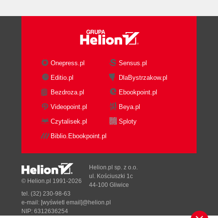
Onepress.pl
Sensus.pl
Editio.pl
DlaBystrzakow.pl
Bezdroza.pl
Ebookpoint.pl
Videopoint.pl
Beya.pl
Czytalisek.pl
Sploty
Biblio.Ebookpoint.pl
Helion.pl sp. z o.o.
ul. Kościuszki 1c
© Helion.pl 1991-2026
44-100 Gliwice
tel. (32) 230-98-63
e-mail:
[wyświetl email]@helion.pl
NIP: 6312636254