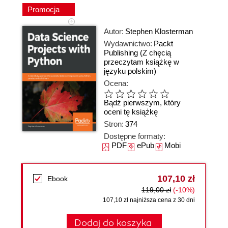
Promocja
Autor:
Stephen Klosterman
Wydawnictwo:
Packt
Publishing
(Z chęcią
przeczytam książkę w
języku polskim)
Ocena:
Bądź pierwszym, który
oceni tę książkę
Stron:
374
Dostępne formaty:
PDF
ePub
Mobi
107,10 zł
Ebook
119,00 zł
(-10%)
107,10 zł najniższa cena z 30 dni
Dodaj do koszyka