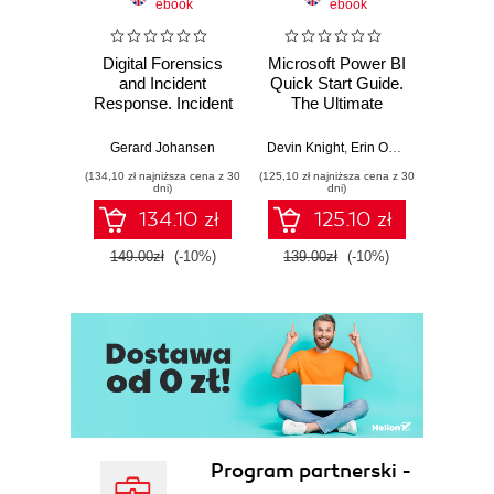
ebook
ebook
Digital Forensics
Microsoft Power BI
Pract
and Incident
Quick Start Guide.
Intel
Response. Incident
The Ultimate
Data-D
Response tools
Beginner's Guide
Hunti
and techniques for
to Power BI, Data
your c
Gerard Johansen
Devin Knight
,
Erin Ostrowsky
,
Mitchel
effective cyber
Storytelling, AI
effor
(134,10 zł najniższa cena z 30
(125,10 zł najniższa cena z 30
(116,10 zł 
threat response -
Tools, and
dete
dni)
dni)
Fourth Edition
Microsoft Fabric -
def
134.10 zł
125.10 zł
Fourth Edition
ATT&C
tool
149.00zł
(-10%)
139.00zł
(-10%)
129.0
E
Program partnerski -