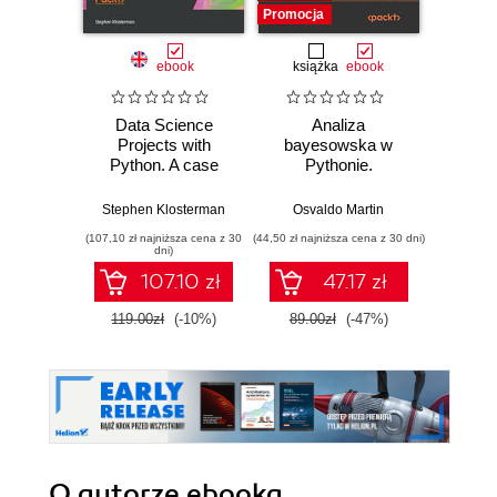
Promocja
Promocj
ebook
książka
ebook
ksią
Data Science
Analiza
Strukt
Projects with
bayesowska w
Ilu
Python. A case
Pythonie.
prz
study approach to
Praktyczny
gaining valuable
przewodnik po
Stephen Klosterman
Osvaldo Martin
Marcel
insights from real
modelowaniu
(107,10 zł najniższa cena z 30
(44,50 zł najniższa cena z 30 dni)
(39,50 zł naj
data with machine
probabilistycznym.
dni)
learning - Second
Wydanie III
107.10 zł
47.17 zł
Edition
119.00zł
(-10%)
89.00zł
(-47%)
79.0
O autorze
ebooka