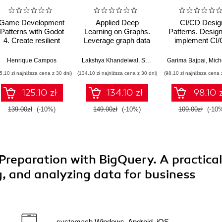
Game Development
Applied Deep
CI/CD Desig
Patterns with Godot
Learning on Graphs.
Patterns. Desig
4. Create resilient
Leverage graph data
implement CI
game systems using
for business
using proven de
industry-standard
applications using
patterns
Henrique Campos
Lakshya Khandelwal
,
Subhajoy Das
Garima Bajpai
,
Michel Schild
solutions in Godot
specialized deep
5,10 zł najniższa cena z 30 dni)
(134,10 zł najniższa cena z 30 dni)
(98,10 zł najniższa cena 
learning architectures
125.10 zł
134.10 zł
98.10 z
139.00zł
(-10%)
149.00zł
(-10%)
109.00zł
(-10
Preparation with BigQuery. A practica
g, and analyzing data for business
systemach Windows, Android, iOS,