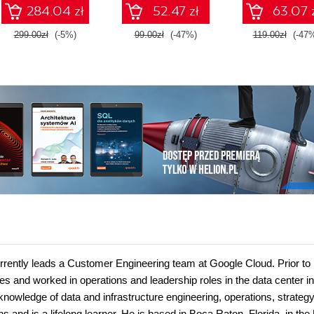
284.04 zł
52.47 zł
63.07 
299.00zł
(-5%)
99.00zł
(-47%)
119.00zł
(-47
urrently leads a Customer Engineering team at Google Cloud. Prior to
les and worked in operations and leadership roles in the data center in
nowledge of data and infrastructure engineering, operations, strategy
ns and is a lifelong learner. He is based in Boca Raton, Florida, in th