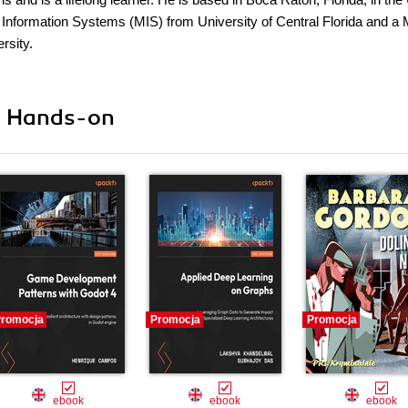
nformation Systems (MIS) from University of Central Florida and a 
rsity.
ii Hands-on
romocja
Promocja
Promocja
ebook
ebook
ebook