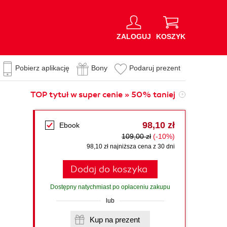
ZALOGUJ
KOSZYK
Pobierz aplikację
Bony
Podaruj prezent
TOP tytuł w super cenie » 50% taniej
98,10 zł
Ebook
,
109,00 zł
(-10%)
98,10 zł najniższa cena z 30 dni
Dodaj do koszyka
Dostępny natychmiast po opłaceniu zakupu
lub
Kup na prezent