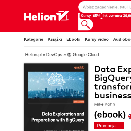
Kursy -65%
Inż. zwrotna 39,90
Kategorie
Książki
Ebooki
Kursy video
Audiobo
Helion.pl
»
DevOps
»
📚 Google Cloud
Data Exp
BigQuery
transfor
business
Mike Kahn
(ebook)
Promocja