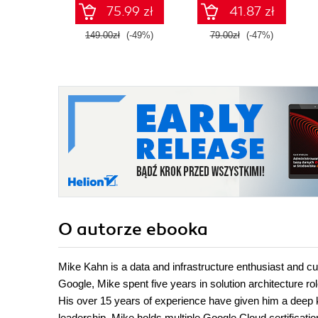
na potrzeby
75.99 zł
41.87 zł
praktycznych
zastosowań.
149.00zł
(-49%)
79.00zł
(-47%)
Wydanie IV
O autorze
ebooka
Mike Kahn is a data and infrastructure enthusiast and c
Google, Mike spent five years in solution architecture ro
His over 15 years of experience have given him a deep k
leadership. Mike holds multiple Google Cloud certificatio