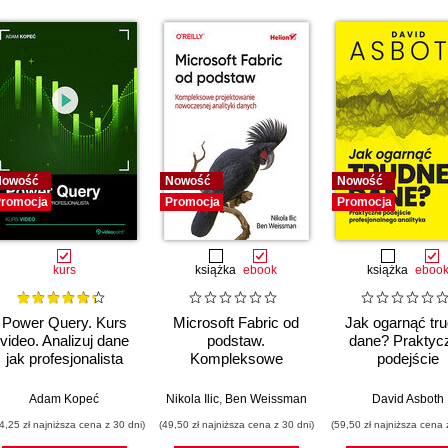
Nowość
Nowość
Nowość
romocja
Promocja
Promocja
kurs
książka
ebook
książka
eboo
Power Query. Kurs
Microsoft Fabric od
Jak ogarnąć tr
video. Analizuj dane
podstaw.
dane? Praktyc
jak profesjonalista
Kompleksowe
podejście
projektowanie
profesjonalne
nowoczesnej
analityka
,
Adam Kopeć
Upom Malik
,
Benjamin Johnston
Nikola Ilic
,
Ben Weissman
David Asboth
analityki danych
4,25 zł najniższa cena z 30 dni)
(49,50 zł najniższa cena z 30 dni)
(59,50 zł najniższa cena 