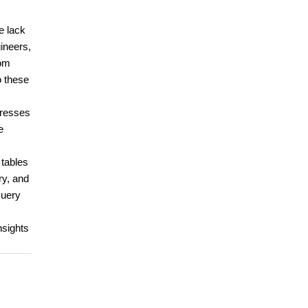
e lack
gineers,
rom
o these
gresses
e
 tables
ry, and
Query
nsights