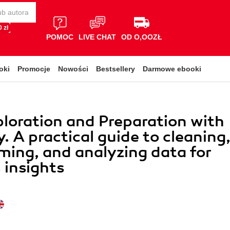
 zł
POMOC
LIVE CHAT
OD O,OOZŁ
oki
Promocje
Nowości
Bestsellery
Darmowe ebooki
loration and Preparation with
. A practical guide to cleaning
ming, and analyzing data for
 insights