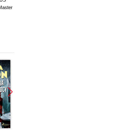
Master
Promocja
Promocja
Promoc
ebook
ebook