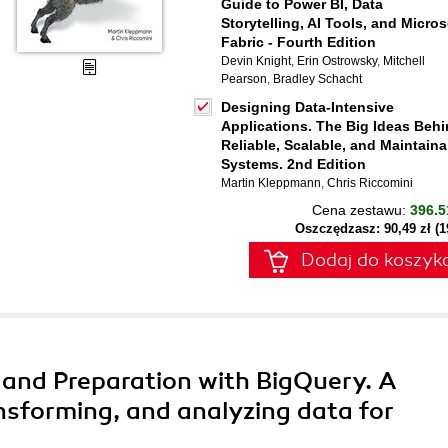
Guide to Power BI, Data
Storytelling, AI Tools, and Micros
Fabric - Fourth Edition
Devin Knight
,
Erin Ostrowsky
,
Mitchell
Pearson
,
Bradley Schacht
Designing Data-Intensive
Applications. The Big Ideas Beh
Reliable, Scalable, and Maintaina
Systems. 2nd Edition
Martin Kleppmann
,
Chris Riccomini
Cena zestawu:
396.5
Oszczędzasz: 90,49 zł (
Dodaj do koszyk
 and Preparation with BigQuery. A
ansforming, and analyzing data for