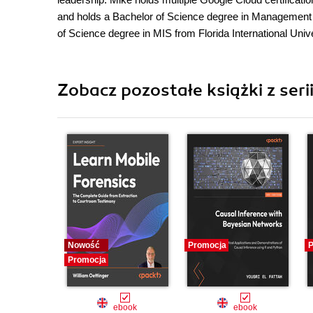
and holds a Bachelor of Science degree in Management I
of Science degree in MIS from Florida International Unive
Zobacz pozostałe książki z ser
Nowość
Promocja
P
Promocja
ebook
ebook