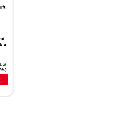
oft
ind
ble
1 zł
19%)
a