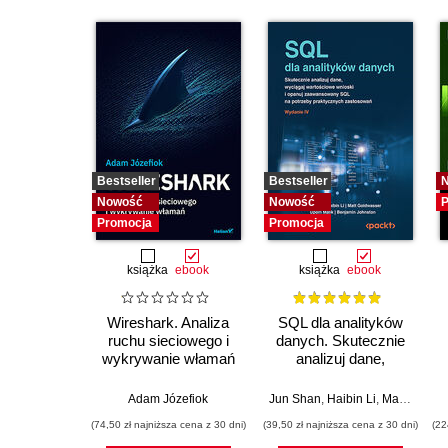
Bestseller
Bestseller
Nowość
Nowość
P
Promocja
Promocja
książka
ebook
książka
ebook
Wireshark. Analiza
SQL dla analityków
ruchu sieciowego i
danych. Skutecznie
wykrywanie włamań
analizuj dane,
wyciągaj
wartościowe wnioski i
Adam Józefiok
Jun Shan
,
Haibin Li
,
Matt Goldwasser
opanuj
(74,50 zł najniższa cena z 30 dni)
(39,50 zł najniższa cena z 30 dni)
(22
zaawansowany SQL