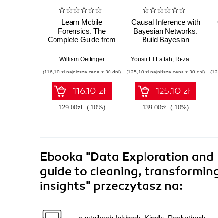
Learn Mobile
Causal Inference with
Forensics. The
Bayesian Networks.
Complete Guide from
Build Bayesian
Extraction to
Networks and Causal
Courtroom Testimony
Inference Models
William Oettinger
Yousri El Fattah
,
Reza Bagheri
with R and Python
(116,10 zł najniższa cena z 30 dni)
(125,10 zł najniższa cena z 30 dni)
(12
116.10 zł
125.10 zł
129.00zł
(-10%)
139.00zł
(-10%)
Ebooka
"Data Exploration and 
guide to cleaning, transformin
insights"
przeczytasz na:
czytnikach Inkbook, Kindle, Pocketbook,