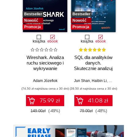
Bestseller
Bestseller
Nowość
Nowość
Nowość
Promocja
Promocja
książka
ebook
książka
ebook
Wireshark. Analiza
SQL dla analityków
Power 
ruchu sieciowego i
danych.
video
wykrywanie
Skutecznie analizuj
d
włamań
dane, wyciągaj
profe
wartościowe
Adam Józefiok
Jun Shan
,
Haibin Li
,
Matt Goldwasser
Ad
wnioski i opanuj
(74,50 zł najniższa cena z 30 dni)
(39,50 zł najniższa cena z 30 dni)
zaawansowany
SQL na potrzeby
75.99 zł
41.08 zł
2
praktycznych
zastosowań.
149.00zł
(-49%)
79.00zł
(-48%)
Wydanie IV