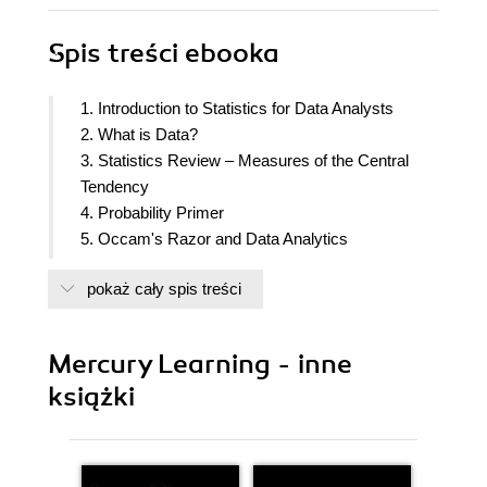
Spis treści
ebooka
1. Introduction to Statistics for Data Analysts
2. What is Data?
3. Statistics Review – Measures of the Central
Tendency
4. Probability Primer
5. Occam's Razor and Data Analytics
6. Data Analysis Tools
pokaż cały spis treści
7. Effect Size
8. Analysis Process Methods
9. Data Analytics Thinking
Mercury Learning - inne
10. Where's the Data?
książki
11. Data Presentation
12. Geospatial Data Analytics
13. Additional Data Analytics Methods
14. Summary