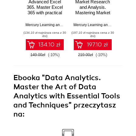
Advanced Excel
Market Research
XML 
365. Master Excel
and Analysis.
Comp
365 with practical
Mastering Market
G
tips and advanced
Research:
Unders
AI integrations
Advanced
Implem
Mercury Learning and Information
,
Ritu Arora
Mercury Learning and Information
,
Ma
Methods, Design,
(134,10 zł najniższa cena z 30
(197,10 zł najniższa cena z 30
(188,10 zł 
and Data Analysis
dni)
dni)
134.10 zł
197.10 zł
149.00zł
(-10%)
219.00zł
(-10%)
209.0
Ebooka
"Data Analytics.
Master the Art of Data
Analytics with Essential Tools
and Techniques"
przeczytasz
na: