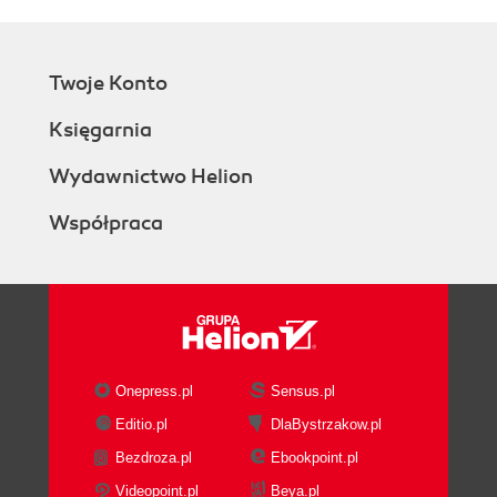
Twoje Konto
Księgarnia
Wydawnictwo Helion
Współpraca
Onepress.pl
Sensus.pl
Editio.pl
DlaBystrzakow.pl
Bezdroza.pl
Ebookpoint.pl
Videopoint.pl
Beya.pl