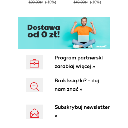
109.00zł
(-10%)
149.00zł
(-10%)
219.0
Program partnerski -
zarabiaj więcej »
Brak książki? - daj
nam znać »
Subskrybuj newsletter
»