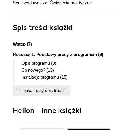
Serie wydawnicze:
Ćwiczenia praktyczne
Spis treści
książki
Wstęp (7)
Rozdział 1. Podstawy pracy z programem (9)
Opis programu (9)
Co nowego? (13)
Instalacja programu (15)
Uruchamianie (20)
pokaż cały spis treści
Okno programu (21)
Podstawowe operacje na plikach (23)
Otwieranie obrazu (23)
Helion - inne książki
Zapisanie zdjęcia (26)
Eksportowanie zdjęcia (28)
Kilka porad (31)