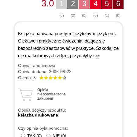
3.0
1
2
3
4
5
6
(0)
(2)
(0)
(0)
(1)
(0)
Książka napisana prostym i czytelnym językiem.
Ciekawe i praktyczne ćwiczenia, dające się
bezpośrednio zastosować w praktyce. Szkoda, że
nie ma kolorowych zdjęć, przydałyby się.
Opinia: anonimowa
Opinia dodana: 2006-08-23
Ocena: 5
Opinia
niepotwierdzona
zakupem
Opinia dotyczy produktu:
ksiązka drukowana
Czy opinia była pomocna:
TAK
(
0
)
NIE
(
0
)