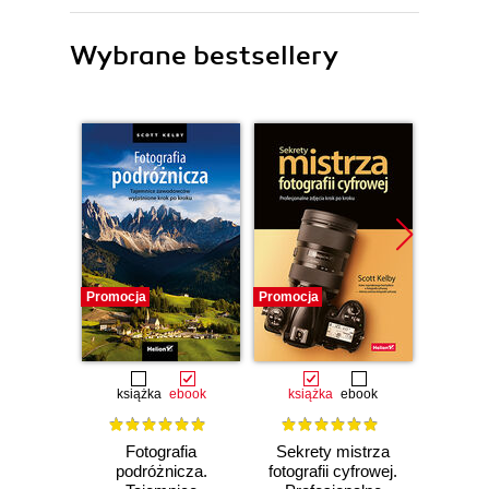
Wybrane bestsellery
Promocja
Promocja
Promocj
książka
ebook
książka
ebook
ksią
Fotografia
Sekrety mistrza
Fo
podróżnicza.
fotografii cyfrowej.
kra