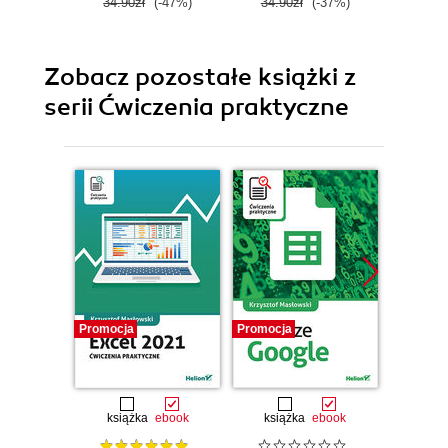
34.90zł
(-47%)
34.90zł
(-37%)
49.0
Zobacz pozostałe książki z
serii Ćwiczenia praktyczne
Promocja
Promocja
Promocj
książka
ebook
książka
ebook
ksią