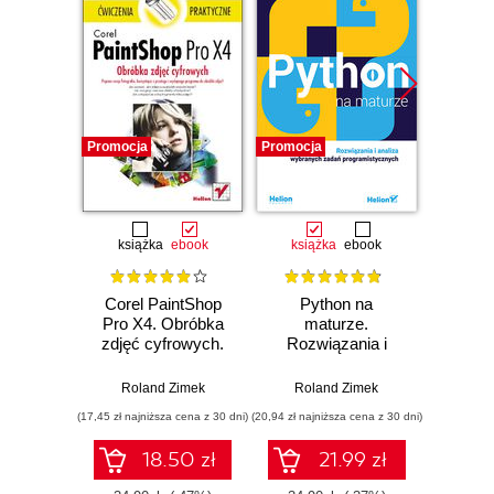
Promocja
Promocja
Promocj
książka
ebook
książka
ebook
ksią
Corel PaintShop
Python na
ABC 
Pro X4. Obróbka
maturze.
2
zdjęć cyfrowych.
Rozwiązania i
Ćwiczenia
analiza wybranych
Rol
praktyczne
zadań
Roland Zimek
Roland Zimek
programistycznych
(17,45 zł najniższa cena z 30 dni)
(20,94 zł najniższa cena z 30 dni)
(29,40 zł naj
18.50 zł
21.99 zł