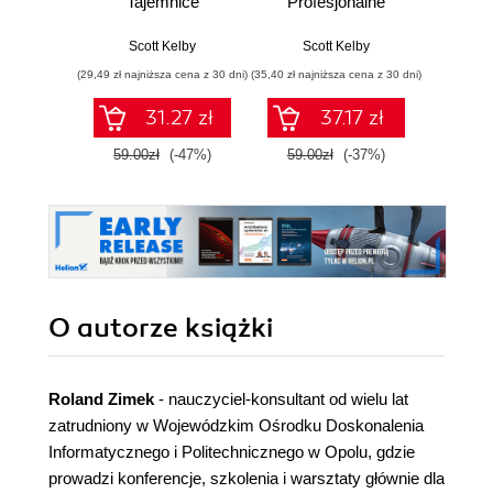
Tajemnice
Profesjonalne
wedł
zawodowców
zdjęcia krok po
Ke
wyjaśnione krok po
kroku
Przew
Scott Kelby
Scott Kelby
Sc
kroku
p
(29,49 zł najniższa cena z 30 dni)
(35,40 zł najniższa cena z 30 dni)
(29,95 zł naj
31.27 zł
37.17 zł
59.00zł
(-47%)
59.00zł
(-37%)
59.9
O autorze
książki
Roland Zimek
- nauczyciel-konsultant od wielu lat
zatrudniony w Wojewódzkim Ośrodku Doskonalenia
Informatycznego i Politechnicznego w Opolu, gdzie
prowadzi konferencje, szkolenia i warsztaty głównie dla