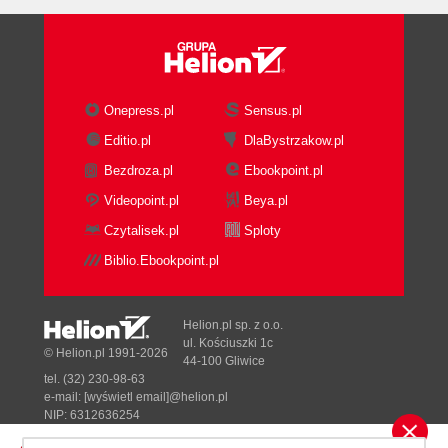
Onepress.pl
Sensus.pl
Editio.pl
DlaBystrzakow.pl
Bezdroza.pl
Ebookpoint.pl
Videopoint.pl
Beya.pl
Czytalisek.pl
Sploty
Biblio.Ebookpoint.pl
Helion.pl sp. z o.o.
ul. Kościuszki 1c
© Helion.pl 1991-2026
44-100 Gliwice
tel. (32) 230-98-63
e-mail:
[wyświetl email]@helion.pl
NIP: 6312636254
Regon: 241989027