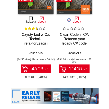
Promocja
Promocja
Promocj
książka
ebook
ebook
Czysty kod w C#.
Clean Code in C#.
High-P
Techniki
Refactor your
Progra
refaktoryzacji i
legacy C# code
an
najlepsze praktyki
base and improve
Unde
application
nuts a
Jason Alls
Jason Alls
Ja
performance by
develo
(44,50 zł najniższa cena z 30 dni)
(134,10 zł najniższa cena z 30
(134,10 zł 
applying best
faster,
dni)
practices
applic
46.28 zł
134.10 zł
10.0 
89.00zł
(-48%)
149.00zł
(-10%)
149.0