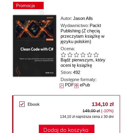
Promocja
Autor:
Jason Alls
Wydawnictwo:
Packt
Publishing
(Z chęcią
przeczytam książkę w
języku polskim)
Ocena:
Bądź pierwszym, który
oceni tę książkę
Stron:
492
Dostępne formaty:
PDF
ePub
134,10 zł
Ebook
149,00 zł
(-10%)
134,10 zł najniższa cena z 30 dni
Dodaj do koszyka