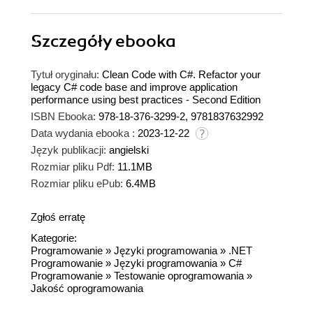
Szczegóły
ebooka
Tytuł oryginału:
Clean Code with C#. Refactor your
legacy C# code base and improve application
performance using best practices - Second Edition
ISBN Ebooka:
978-18-376-3299-2, 9781837632992
Data wydania ebooka :
2023-12-22
Język publikacji:
angielski
Rozmiar pliku Pdf:
11.1MB
Rozmiar pliku ePub:
6.4MB
Zgłoś erratę
Kategorie:
Programowanie
»
Języki programowania
»
.NET
Programowanie
»
Języki programowania
»
C#
Programowanie
»
Testowanie oprogramowania
»
Jakość oprogramowania