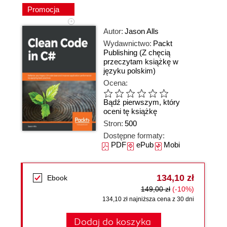
Promocja
Autor:
Jason Alls
Wydawnictwo:
Packt
Publishing
(Z chęcią
przeczytam książkę w
języku polskim)
Ocena:
Bądź pierwszym, który
oceni tę książkę
Stron:
500
Dostępne formaty:
PDF
ePub
Mobi
134,10 zł
Ebook
149,00 zł
(-10%)
134,10 zł najniższa cena z 30 dni
Dodaj do koszyka