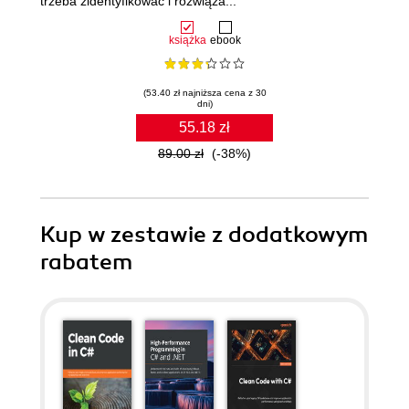
trzeba zidentyfikować i rozwiąza...
książka
ebook
(53.40 zł najniższa cena z 30
dni)
55.18 zł
89.00 zł
(-38%)
Kup w zestawie z dodatkowym
rabatem