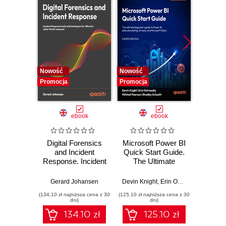
14. Refactoring C# Code
Nowość
Nowość
Nowość
Promocja
Promocja
Promocj
ebook
ebook
Digital Forensics
Microsoft Power BI
Pract
and Incident
Quick Start Guide.
Intel
Response. Incident
The Ultimate
Data-D
Response tools
Beginner's Guide
Hunti
and techniques for
to Power BI, Data
your c
Gerard Johansen
Devin Knight
,
Erin Ostrowsky
,
Mitchel
effective cyber
Storytelling, AI
effor
(134,10 zł najniższa cena z 30
(125,10 zł najniższa cena z 30
(116,10 zł 
threat response -
Tools, and
dete
dni)
dni)
Fourth Edition
Microsoft Fabric -
def
134.10 zł
125.10 zł
Fourth Edition
ATT&C
tool