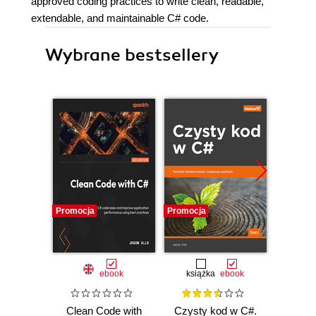
approved coding practices to write clean, readable,
extendable, and maintainable C# code.
Wybrane bestsellery
Promocja
Promocja
Promocj
ebook
książka
ebook
Clean Code with
Czysty kod w C#.
High-P