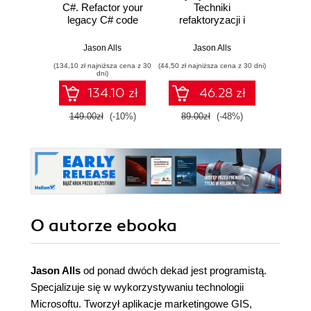
C#. Refactor your
Techniki
Progra
legacy C# code
refaktoryzacji i
an
base and improve
najlepsze praktyki
Unde
application
nuts a
Jason Alls
Jason Alls
Ja
performance using
develo
(134,10 zł najniższa cena z 30
(44,50 zł najniższa cena z 30 dni)
(134,10 zł 
best practices -
faster,
dni)
Second Edition
applic
134.10 zł
46.28 zł
10.0 
149.00zł
(-10%)
89.00zł
(-48%)
149.0
O autorze
ebooka
Jason Alls
od ponad dwóch dekad jest programistą.
Specjalizuje się w wykorzystywaniu technologii
Microsoftu. Tworzył aplikacje marketingowe GIS,