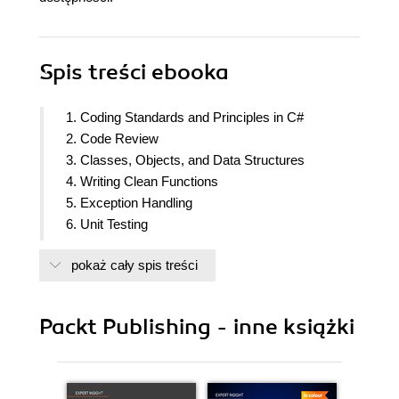
Spis treści
ebooka
1. Coding Standards and Principles in C#
2. Code Review
3. Classes, Objects, and Data Structures
4. Writing Clean Functions
5. Exception Handling
6. Unit Testing
7. End-to-End System Testing
pokaż cały spis treści
8. Threading and Concurrency
9. Designing and Developing APIs
10. Securing APIs with API Keys and Azure Key
Packt Publishing - inne książki
Vault
11. Addressing Cross-Cutting Concerns
12. Using Tools to Improve Code
13. Refactoring C# Code