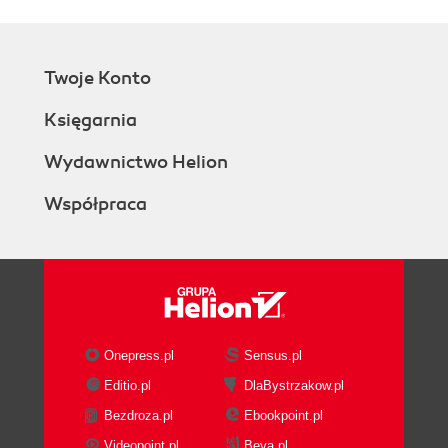
Twoje Konto
Księgarnia
Wydawnictwo Helion
Współpraca
Onepress.pl
Sensus.pl
Editio.pl
DlaBystrzakow.pl
Bezdroza.pl
Ebookpoint.pl
Videopoint.pl
Beya.pl