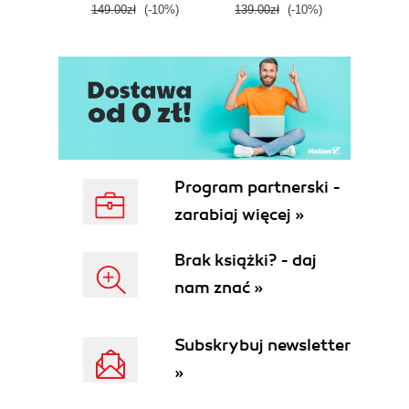
149.00zł
(-10%)
139.00zł
(-10%)
129.0
E
Program partnerski -
zarabiaj więcej »
Brak książki? - daj
nam znać »
Subskrybuj newsletter
»