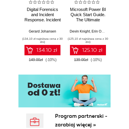
Digital Forensics
Microsoft Power BI
Pract
and Incident
Quick Start Guide.
Intel
Response. Incident
The Ultimate
Data-D
Response tools
Beginner's Guide
Hunti
and techniques for
to Power BI, Data
your c
Gerard Johansen
Devin Knight
,
Erin Ostrowsky
,
Mitchel
effective cyber
Storytelling, AI
effor
(134,10 zł najniższa cena z 30
(125,10 zł najniższa cena z 30
(116,10 zł 
threat response -
Tools, and
dete
dni)
dni)
Fourth Edition
Microsoft Fabric -
def
134.10 zł
125.10 zł
Fourth Edition
ATT&C
tool
149.00zł
(-10%)
139.00zł
(-10%)
129.0
E
Program partnerski -
zarabiaj więcej »