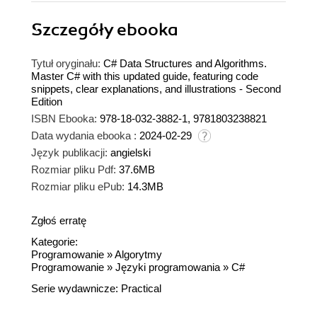
Szczegóły
ebooka
Tytuł oryginału:
C# Data Structures and Algorithms.
Master C# with this updated guide, featuring code
snippets, clear explanations, and illustrations - Second
Edition
ISBN Ebooka:
978-18-032-3882-1, 9781803238821
Data wydania ebooka :
2024-02-29
Język publikacji:
angielski
Rozmiar pliku Pdf:
37.6MB
Rozmiar pliku ePub:
14.3MB
Zgłoś erratę
Kategorie:
Programowanie
»
Algorytmy
Programowanie
»
Języki programowania
»
C#
Serie wydawnicze:
Practical