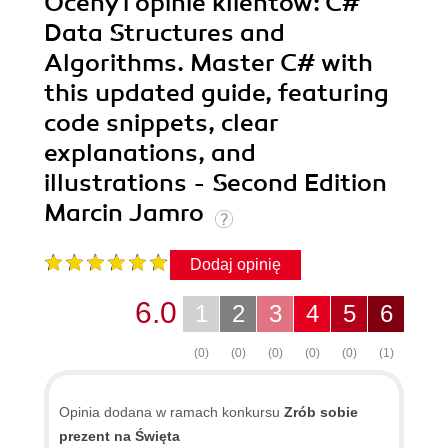
Oceny i opinie klientów: C#
Data Structures and
Algorithms. Master C# with
this updated guide, featuring
code snippets, clear
explanations, and
illustrations - Second Edition
Marcin Jamro
Dodaj opinię
6.0
1
2
3
4
5
6
(0)
(0)
(0)
(0)
(0)
(1)
Opinia dodana w ramach konkursu
Zrób sobie
prezent na Święta