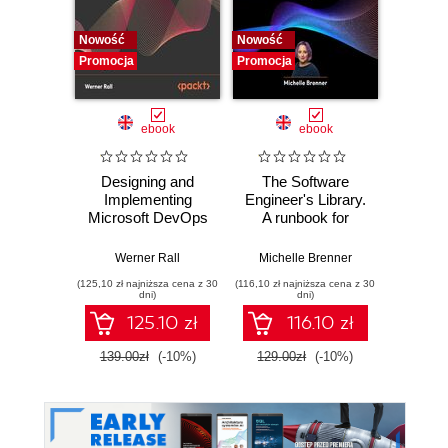
Nowość
Nowość
Nowość
Promocja
Promocja
Promocj
ebook
ebook
Designing and
The Software
Poli
Implementing
Engineer's Library.
Prog
Microsoft DevOps
A runbook for
Prin
Solutions AZ 400
building reliable
prac
Certification Guide.
systems and a
buildi
Werner Rall
Michelle Brenner
Jer
Gain Azure
resilient career
mainta
(125,10 zł najniższa cena z 30
(116,10 zł najniższa cena z 30
(134,10 zł 
DevOps expertise,
pe
dni)
dni)
pass the AZ-400
softwa
125.10 zł
116.10 zł
with confidence,
E
and boost your
139.00zł
(-10%)
129.00zł
(-10%)
149.0
cloud career