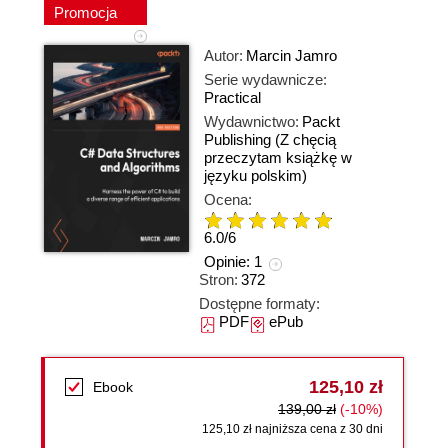
Promocja
Autor:
Marcin Jamro
Serie wydawnicze:
Practical
Wydawnictwo:
Packt
Publishing
(Z chęcią
przeczytam książkę w
języku polskim)
Ocena:
6.0
/
6
Opinie:
1
Stron:
372
Dostępne formaty:
PDF
ePub
125,10 zł
Ebook
139,00 zł
(-10%)
125,10 zł najniższa cena z 30 dni