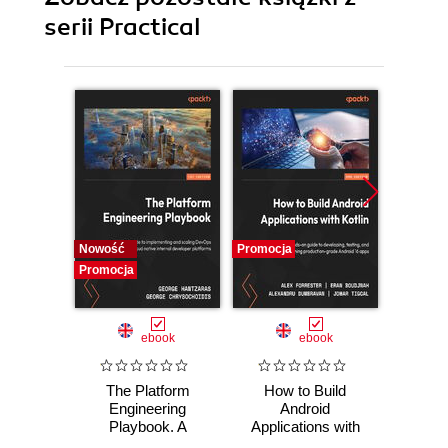
serii Practical
Nowość
Promocja
Promocj
Promocja
ebook
ebook
The Platform
How to Build
Elevat
Engineering
Android
Produ
Playbook. A
Applications with
REA
practical guide to
Kotlin. A hands-on
extens