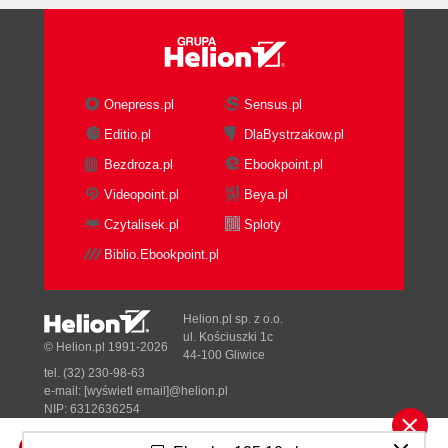
Onepress.pl
Sensus.pl
Editio.pl
DlaBystrzakow.pl
Bezdroza.pl
Ebookpoint.pl
Videopoint.pl
Beya.pl
Czytalisek.pl
Sploty
Biblio.Ebookpoint.pl
Helion.pl sp. z o.o.
ul. Kościuszki 1c
© Helion.pl 1991-2026
44-100 Gliwice
tel. (32) 230-98-63
e-mail:
[wyświetl email]@helion.pl
NIP: 6312636254
Regon: 241989027