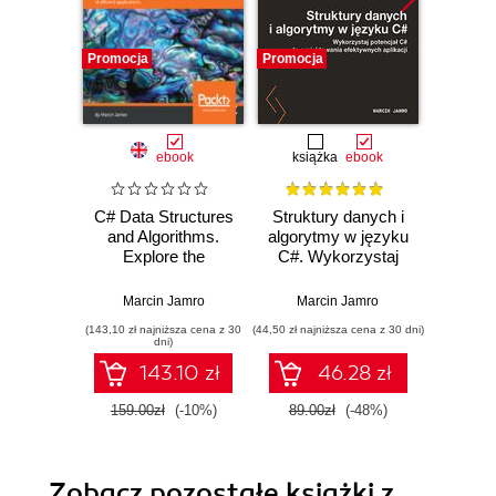
Promocja
Promocja
Promocj
ebook
książka
ebook
ksią
C# Data Structures
Struktury danych i
Strukt
and Algorithms.
algorytmy w języku
algory
Explore the
C#. Wykorzystaj
C#. Pr
possibilities of C#
potencjał C# do
efe
for developing a
projektowania
a
Marcin Jamro
Marcin Jamro
Mar
variety of efficient
efektywnych
(143,10 zł najniższa cena z 30
(44,50 zł najniższa cena z 30 dni)
(34,50 zł naj
applications
aplikacji. Wydanie
dni)
II
143.10 zł
46.28 zł
159.00zł
(-10%)
89.00zł
(-48%)
69.0
Zobacz pozostałe książki z