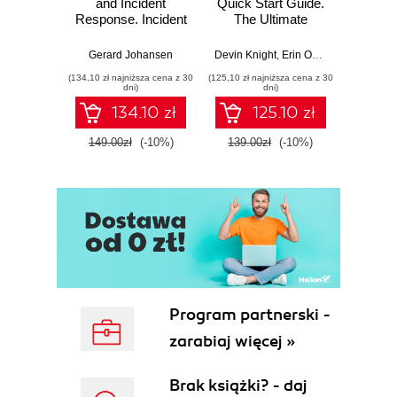
and Incident
Quick Start Guide.
Intel
Response. Incident
The Ultimate
Data-D
Response tools
Beginner's Guide
Hunti
and techniques for
to Power BI, Data
your c
Gerard Johansen
Devin Knight
,
Erin Ostrowsky
,
Mitchel
effective cyber
Storytelling, AI
effor
(134,10 zł najniższa cena z 30
(125,10 zł najniższa cena z 30
(116,10 zł 
threat response -
Tools, and
dete
dni)
dni)
Fourth Edition
Microsoft Fabric -
def
134.10 zł
125.10 zł
Fourth Edition
ATT&C
tool
149.00zł
(-10%)
139.00zł
(-10%)
129.0
E
Program partnerski -
zarabiaj więcej »
Brak książki? - daj