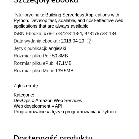
Szczegóły
ebooka
Tytuł oryginału:
Building Serverless Applications with
Python. Develop fast, scalable, and cost-effective web
applications that are always available
ISBN Ebooka:
978-17-872-8113-4, 9781787281134
Data wydania ebooka :
2018-04-20
Język publikacji:
angielski
Rozmiar pliku Pdf:
50.8MB
Rozmiar pliku ePub:
47.1MB
Rozmiar pliku Mobi:
139.5MB
Zgłoś erratę
Kategorie:
DevOps
»
Amazon Web Services
Web development
»
API
Programowanie
»
Języki programowania
»
Python
Dostępność produktu