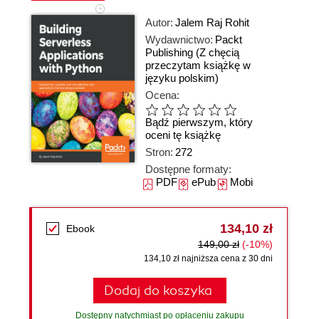
Autor:
Jalem Raj Rohit
Wydawnictwo:
Packt
Publishing
(Z chęcią
przeczytam książkę w
języku polskim)
Ocena:
Bądź pierwszym, który
oceni tę książkę
Stron:
272
Dostępne formaty:
PDF
ePub
Mobi
134,10 zł
Ebook
149,00 zł
(-10%)
134,10 zł najniższa cena z 30 dni
Dodaj do koszyka
Dostępny natychmiast po opłaceniu zakupu