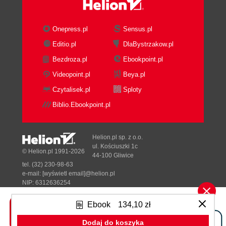
Onepress.pl
Sensus.pl
Editio.pl
DlaBystrzakow.pl
Bezdroza.pl
Ebookpoint.pl
Videopoint.pl
Beya.pl
Czytalisek.pl
Sploty
Biblio.Ebookpoint.pl
Helion.pl sp. z o.o.
ul. Kościuszki 1c
© Helion.pl 1991-2026
44-100 Gliwice
tel. (32) 230-98-63
e-mail:
[wyświetl email]@helion.pl
NIP: 6312636254
Regon: 241989027
Ebook
134,10 zł
Designed with ♥ by
Tonik.pl
Dodaj do koszyka