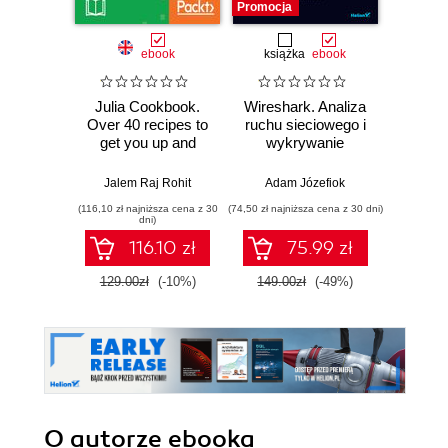
Promocja
Promocj
ebook
książka
ebook
ksią
Julia Cookbook.
Wireshark. Analiza
A
Over 40 recipes to
ruchu sieciowego i
baye
get you up and
wykrywanie
Py
running with
włamań
Pra
programming using
prze
Jalem Raj Rohit
Adam Józefiok
Osva
Julia
mod
(116,10 zł najniższa cena z 30
(74,50 zł najniższa cena z 30 dni)
(44,50 zł naj
probab
dni)
Wyd
116.10 zł
75.99 zł
129.00zł
(-10%)
149.00zł
(-49%)
89.0
O autorze
ebooka