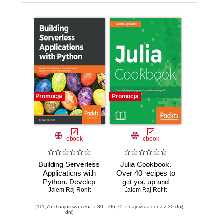
Promocja
Promocja
ebook
ebook
Building Serverless
Julia Cookbook.
Applications with
Over 40 recipes to
Python. Develop
get you up and
fast, scalable, and
Jalem Raj Rohit
Jalem Raj Rohit
running with
cost-effective web
programming using
(111,75 zł najniższa cena z 30
applications that
(96,75 zł najniższa cena z 30 dni)
Julia
dni)
are always