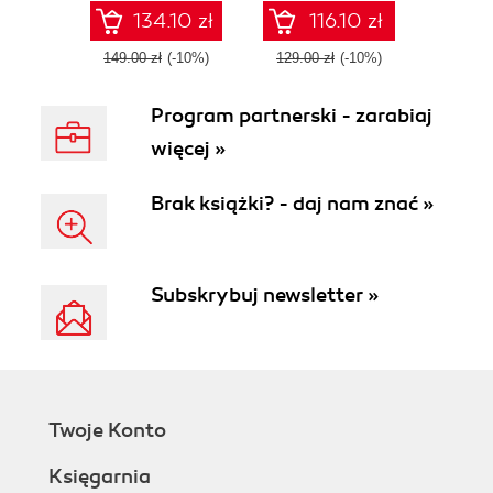
available
134.10 zł
116.10 zł
149.00 zł
(-10%)
129.00 zł
(-10%)
Program partnerski - zarabiaj
więcej »
Brak książki? - daj nam znać »
Subskrybuj newsletter »
Twoje Konto
Księgarnia