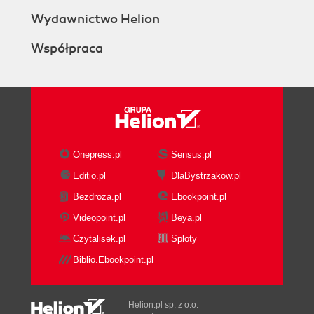
Wydawnictwo Helion
Współpraca
Onepress.pl
Sensus.pl
Editio.pl
DlaBystrzakow.pl
Bezdroza.pl
Ebookpoint.pl
Videopoint.pl
Beya.pl
Czytalisek.pl
Sploty
Biblio.Ebookpoint.pl
Helion.pl sp. z o.o.