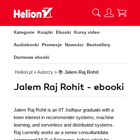
Kategorie
Książki
Ebooki
Kursy video
Audiobooki
Promocje
Nowości
Bestsellery
Darmowe ebooki
Helion.pl
» Autorzy
» 📚
Jalem Raj Rohit
Jalem Raj Rohit - ebooki
Jalem Raj Rohit is an IIT Jodhpur graduate with a
keen interest in recommender systems, machine
learning, and serverless and distributed systems.
Raj currently works as a senior consultantdata
scienceand NLP at Episource, before which he