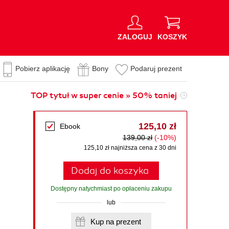
ZALOGUJ
KOSZYK
Pobierz aplikację
Bony
Podaruj prezent
TOP tytuł w super cenie » 50% taniej
125,10 zł
Ebook
139,00 zł
(-10%)
125,10 zł najniższa cena z 30 dni
Dodaj do koszyka
Dostępny natychmiast po opłaceniu zakupu
lub
Kup na prezent