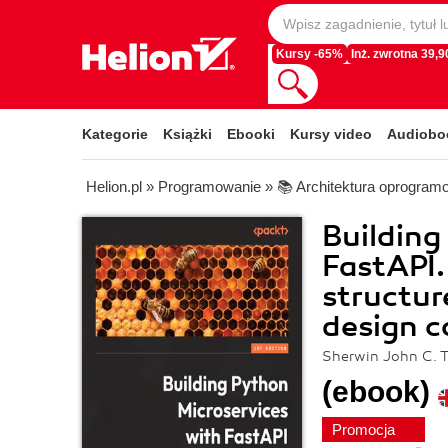
Kursy -65%
Inż. zwrotna 39,90
Kategorie
Książki
Ebooki
Kursy video
Audiobo
Helion.pl
»
Programowanie
»
📚 Architektura oprogram
Building
FastAPI.
structur
design c
Sherwin John C. 
(ebook)
Promocja