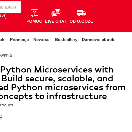
 zł
POMOC
LIVE CHAT
OD O,OOZŁ
oki
Promocje
Nowości
Bestsellery
Darmowe ebooki
owania
 Python Microservices with
 Build secure, scalable, and
ed Python microservices from
oncepts to infrastructure
Tragura