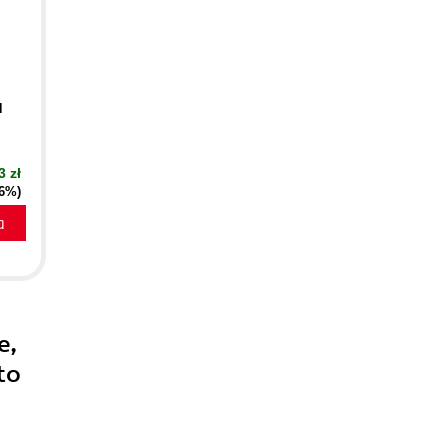
d
3 zł
16%)
a
e,
to