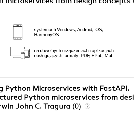
n microservices from design concepts 
systemach Windows, Android, iOS,
HarmonyOS
na dowolnych urządzeniach i aplikacjach
obsługujących formaty: PDF, EPub, Mobi
ng Python Microservices with FastAPI.
ructured Python microservices from des
rwin John C. Tragura
(0)