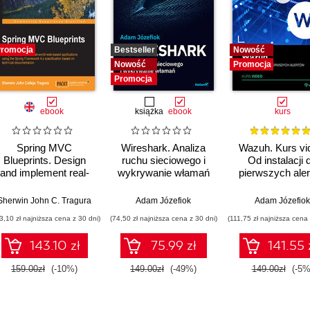
romocja
Bestseller
Nowość
Nowość
Promocja
Promocja
ebook
książka
ebook
kurs
Spring MVC
Wireshark. Analiza
Wazuh. Kurs vi
Blueprints. Design
ruchu sieciowego i
Od instalacji 
and implement real-
wykrywanie włamań
pierwszych ale
world web-based
applications using the
Sherwin John C. Tragura
Adam Józefiok
Adam Józefiok
Spring Framework
3,10 zł najniższa cena z 30 dni)
(74,50 zł najniższa cena z 30 dni)
(111,75 zł najniższa cena 
4.x specification
based on technical
143.10 zł
75.99 zł
141.55 
documentation
159.00zł
(-10%)
149.00zł
(-49%)
149.00zł
(-5%