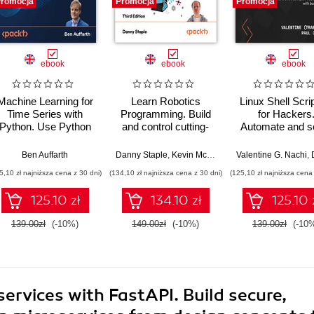
romocja
Promocja
Promocja
ebook
ebook
ebook
Machine Learning for
Learn Robotics
Linux Shell Scri
Time Series with
Programming. Build
for Hackers
Python. Use Python
and control cutting-
Automate and s
to forecast, predict,
edge AI robots with
your hacking pr
and detect anomalies
Raspberry Pi and
with bash scrip
,
Amit Malik
Ben Auffarth
,
Prasad Gandham
Danny Staple
,
Kevin McAleer
Valentine G. Nachi
,
Do
with state-of-the-art
Python - Third Edition
5,10 zł najniższa cena z 30 dni)
(134,10 zł najniższa cena z 30 dni)
(125,10 zł najniższa cena 
machine learning
methods - Second
125.10 zł
134.10 zł
125.10 
Edition
139.00zł
(-10%)
149.00zł
(-10%)
139.00zł
(-10
ervices with FastAPI. Build secure,