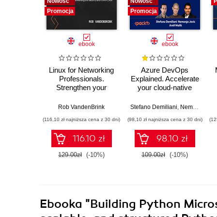
Nowość
Nowość
P
Promocja
Promocja
ebook
ebook
Linux for Networking
Azure DevOps
Professionals.
Explained. Accelerate
Strengthen your
your cloud-native
networking and
software
security efforts with
development with
Rob VandenBrink
Stefano Demiliani
,
Nemanja Jovic
Linux - Second
Azure DevOps for
(116,10 zł najniższa cena z 30 dni)
(98,10 zł najniższa cena z 30 dni)
(12
Edition
Cloud Excellence -
Second Edition
116.10 zł
98.10 zł
129.00zł
(-10%)
109.00zł
(-10%)
Ebooka
"Building Python Micros