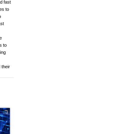
d fast
es to
o
ast
e
s to
ding
 their