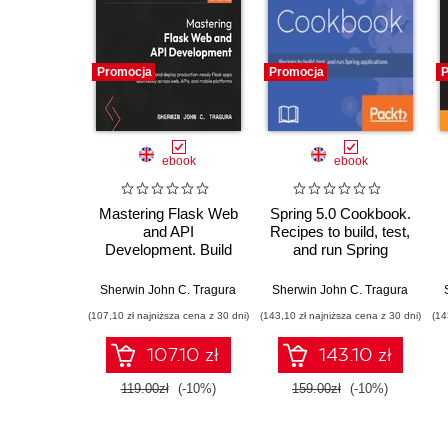
Promocja
Promocja
P
ebook
ebook
Mastering Flask Web
Spring 5.0 Cookbook.
and API
Recipes to build, test,
Development. Build
and run Spring
and deploy
applications efficiently
production-ready
Sherwin John C. Tragura
Sherwin John C. Tragura
Flask apps
(107,10 zł najniższa cena z 30 dni)
(143,10 zł najniższa cena z 30 dni)
(14
seamlessly across
web, APIs, and
107.10 zł
143.10 zł
mobile platforms
119.00zł
(-10%)
159.00zł
(-10%)