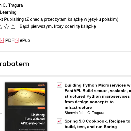
n C. Tragura
Learning
t Publishing
(Z chęcią przeczytam książkę w języku polskim)
Bądź pierwszym, który oceni tę książkę
PDF
ePub
 rabatem
Building Python Microservices w
FastAPI. Build secure, scalable, 
structured Python microservices
from design concepts to
infrastructure
Sherwin John C. Tragura
Spring 5.0 Cookbook. Recipes to
build, test, and run Spring