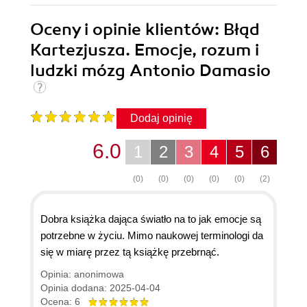
Oceny i opinie klientów: Błąd
Kartezjusza. Emocje, rozum i
ludzki mózg Antonio Damasio
Dodaj opinię
6.0
1
2
3
4
5
6
(0)
(0)
(0)
(0)
(0)
(2)
Dobra książka dająca światło na to jak emocje są
potrzebne w życiu. Mimo naukowej terminologi da
się w miarę przez tą książkę przebrnąć.
Opinia: anonimowa
Opinia dodana: 2025-04-04
Ocena: 6