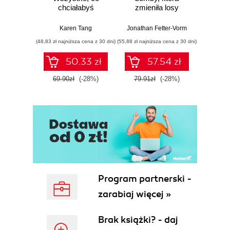
chciałabyś
zmieniła losy
mo
wiedzieć o swoim
świata
je
zdrowiu
Karen Tang
Jonathan Fetter-Vorm
Mich
ginekologicznym
(48,83 zł najniższa cena z 30 dni)
(55,88 zł najniższa cena z 30 dni)
(57,54 zł naj
(ale nigdy Ci nie
powiedziano)
50.33 zł
57.54 zł
69.90zł
(-28%)
79.91zł
(-28%)
79.9
Program partnerski -
zarabiaj więcej »
Brak książki? - daj