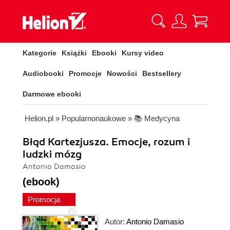
Kategorie
Książki
Ebooki
Kursy video
Audiobooki
Promocje
Nowości
Bestsellery
Darmowe ebooki
Helion.pl
»
Popularnonaukowe
»
📚 Medycyna
Błąd Kartezjusza. Emocje, rozum i
ludzki mózg
Antonio Damasio
(ebook)
Promocja
Autor:
Antonio Damasio