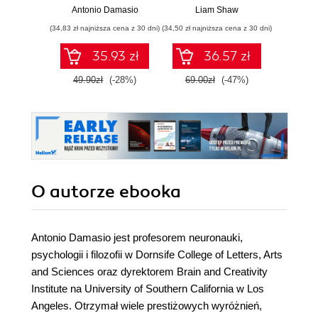
poważn
Antonio Damasio
Liam Shaw
Carl
(34,83 zł najniższa cena z 30 dni)
(34,50 zł najniższa cena z 30 dni)
(29,95 zł naj
35.93 zł
36.57 zł
49.90zł
(-28%)
69.00zł
(-47%)
59.9
O autorze
ebooka
Antonio Damasio jest profesorem neuronauki,
psychologii i filozofii w Dornsife College of Letters, Arts
and Sciences oraz dyrektorem Brain and Creativity
Institute na University of Southern California w Los
Angeles. Otrzymał wiele prestiżowych wyróżnień,