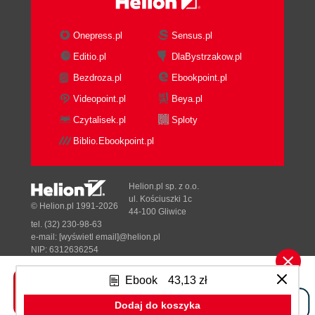
Onepress.pl
Sensus.pl
Editio.pl
DlaBystrzakow.pl
Bezdroza.pl
Ebookpoint.pl
Videopoint.pl
Beya.pl
Czytalisek.pl
Sploty
Biblio.Ebookpoint.pl
Helion.pl sp. z o.o.
ul. Kościuszki 1c
© Helion.pl 1991-2026
44-100 Gliwice
tel. (32) 230-98-63
e-mail:
[wyświetl email]@helion.pl
NIP: 6312636254
Regon: 241989027
Ebook
43,13 zł
Designed with ♥ by
Tonik.pl
Dodaj do koszyka