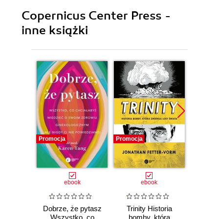
Copernicus Center Press -
inne książki
Promocja
Promocja
Promocj
ebook
ebook
Dobrze, że pytasz
Trinity Historia
Plem
Wszystko, co
bomby, która
instynk