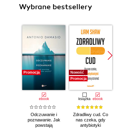
Wybrane bestsellery
Promocja
Nowość
Nowość
Promocja
Promocj
ebook
książka
ebook
ksią
Odczuwanie i
Zdradliwy cud. Co
Działo 
poznawanie. Jak
nas czeka, gdy
lewit
powstają
antybiotyki
Zwario
świadome umysły?
przestaną działać
i j